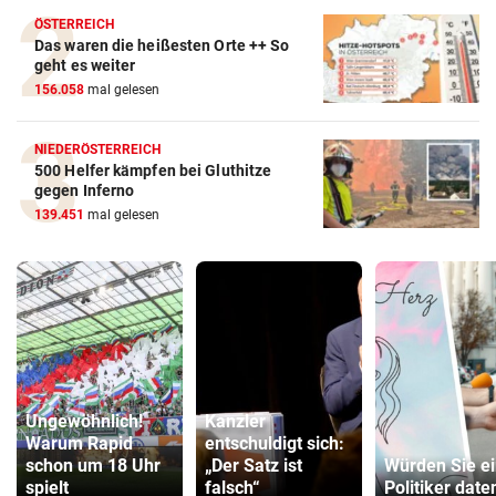
ÖSTERREICH
Das waren die heißesten Orte ++ So
geht es weiter
156.058
mal gelesen
NIEDERÖSTERREICH
500 Helfer kämpfen bei Gluthitze
gegen Inferno
139.451
mal gelesen
Ungewöhnlich!
Kanzler
Warum Rapid
entschuldigt sich:
schon um 18 Uhr
„Der Satz ist
Würden Sie e
spielt
falsch“
Politiker date