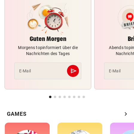
Guten Morgen
Br
Morgens topinformiert über die
Abends topin
Nachrichten des Tages
Nachrich
send
E-Mail
E-Mail
Abschicken
chevron_right
GAMES