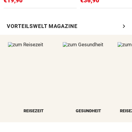
€19,90
€36,90
chevron_right
VORTEILSWELT MAGAZINE
REISEZEIT
GESUNDHEIT
REISE