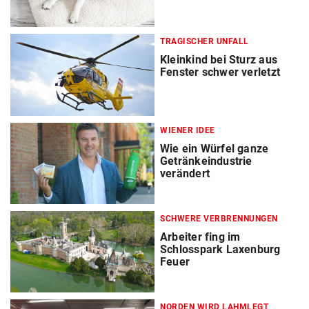
TRAGISCHER UNFALL
Kleinkind bei Sturz aus
Fenster schwer verletzt
WIENER IDEE
Wie ein Würfel ganze
Getränkeindustrie
verändert
SCHWERE VERBRENNUNGEN
Arbeiter fing im
Schlosspark Laxenburg
Feuer
NORDEN WIRD LAHMLEGT