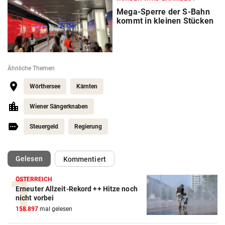
Mega-Sperre der S-Bahn
kommt in kleinen Stücken
Ähnliche Themen
Wörthersee
Kärnten
Wiener Sängerknaben
Steuergeld
Regierung
(ausgewählt)
Gelesen
Kommentiert
ÖSTERREICH
Erneuter Allzeit-Rekord ++ Hitze noch
nicht vorbei
158.897
mal gelesen