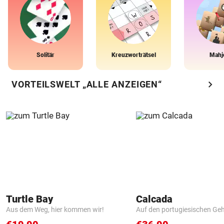
Solitär
Kreuzworträtsel
Mahj
chevron_right
VORTEILSWELT „ALLE ANZEIGEN“
Turtle Bay
Calcada
Aus dem Weg, hier kommen wir!
Auf den portugiesischen G