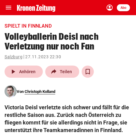
menu
account_circle
Navigation
Anmelden
Abo
close
Schließen
ein-/ausklappen
SPIELT IN FINNLAND
Abonnieren
Volleyballerin Deisl nach
Verletzung nur noch Fan
account_circle
arrow_right
Anmelden
Salzburg
27.11.2023 22:30
pin_drop
arrow_right
Bundesland auswäh
Wien
play_arrow
Anhören
Teilen
bookmark
Merkliste
Von
Christoph Kolland
Suchbegriff
search
Victoria Deisl verletzte sich schwer und fällt für die
eingeben
restliche Saison aus. Zurück nach Österreich zu
fliegen kommt für sie allerdings nicht in Frage, sie
unterstützt ihre Teamkameradinnen in Finnland.