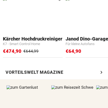
Kärcher Hochdruckreiniger
Janod Dino-Garag
K7 - Smart Control Home
Für kleine Autofans
€474,90
€64,90
€644,99
chevron_right
VORTEILSWELT MAGAZINE