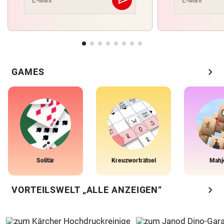
Abschicken
chevron_right
GAMES
Solitär
Kreuzworträtsel
Mahj
chevron_right
VORTEILSWELT „ALLE ANZEIGEN“