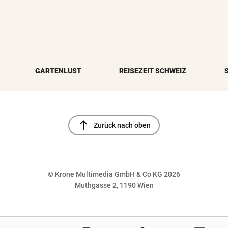
GARTENLUST
REISEZEIT SCHWEIZ
north
Zurück nach oben
© Krone Multimedia GmbH & Co KG 2026
Muthgasse 2, 1190 Wien
NaN%