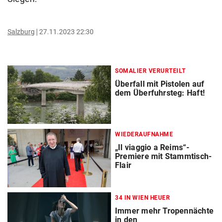
Salzburg
27.11.2023 22:30
SOMALIER VERURTEILT
Überfall mit Pistolen auf
dem Überfuhrsteg: Haft!
WIEDERAUFNAHME
„Il viaggio a Reims“-
Premiere mit Stammtisch-
Flair
34 IN WIEN HEUER
Immer mehr Tropennächte
in den