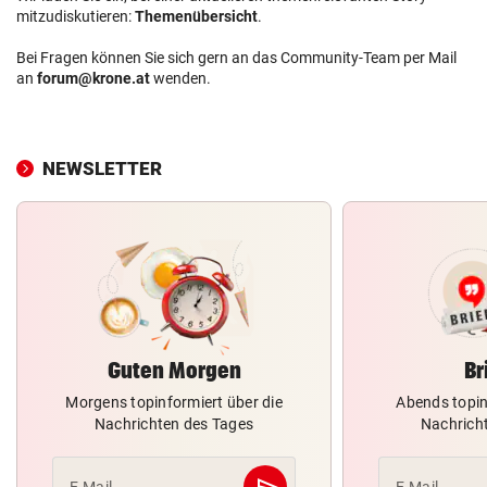
mitzudiskutieren:
Themenübersicht
.
Bei Fragen können Sie sich gern an das Community-Team per Mail
an
forum@krone.at
wenden.
NEWSLETTER
Guten Morgen
Br
Morgens topinformiert über die
Abends topin
Nachrichten des Tages
Nachrich
send
E-Mail
E-Mail