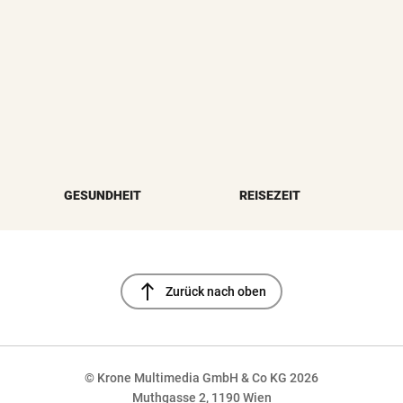
GESUNDHEIT
REISEZEIT
north
Zurück nach oben
© Krone Multimedia GmbH & Co KG 2026
Muthgasse 2, 1190 Wien