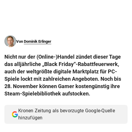
© Krone Multimedia GmbH & Co KG 2026
Muthgasse 2, 1190 Wien
Von
Dominik Erlinger
Nicht nur der (Online-)Handel zündet dieser Tage
das alljährliche „Black Friday“-Rabattfeuerwerk,
auch der weltgrößte digitale Marktplatz für PC-
Spiele lockt mit zahlreichen Angeboten. Noch bis
28. November können Gamer kostengünstig ihre
Steam-Spielebibliothek aufstocken.
Kronen Zeitung als bevorzugte Google-Quelle
hinzufügen