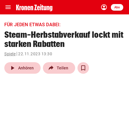
menu
account_circle
Navigation
Anmelden
Abo
close
Schließen
ein-/ausklappen
FÜR JEDEN ETWAS DABEI:
Abonnieren
Steam-Herbstabverkauf lockt mit
starken Rabatten
account_circle
arrow_right
Anmelden
Spiele
22.11.2023 13:30
pin_drop
arrow_right
Bundesland auswäh
Wien
play_arrow
Anhören
Teilen
bookmark
Merkliste
Suchbegriff
search
eingeben