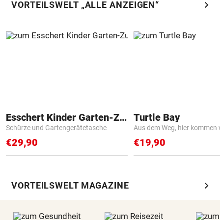
chevron_right
VORTEILSWELT „ALLE ANZEIGEN“
Esschert Kinder Garten-Zubehör
Turtle Bay
Schürze und Gartengerätetasche
Aus dem Weg, hier kommen w
€29,90
€19,90
chevron_right
VORTEILSWELT MAGAZINE