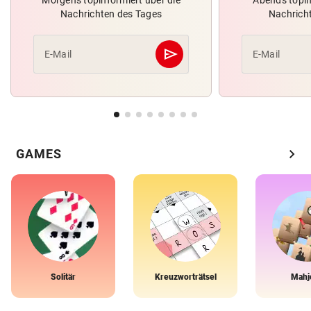
Morgens topinformiert über die
Abends topin
Nachrichten des Tages
Nachrich
send
E-Mail
E-Mail
Abschicken
chevron_right
GAMES
Solitär
Kreuzworträtsel
Mahj