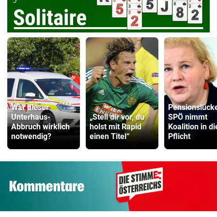
War dieser
Pensionslück
Unterhaus-
„Stell dir vor, du
SPÖ nimmt
Abbruch wirklich
holst mit Rapid
Koalition in di
notwendig?
einen Titel“
Pflicht