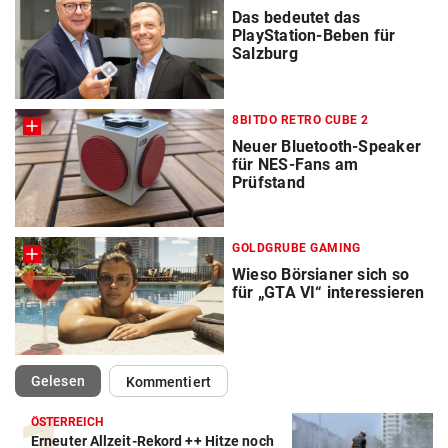
Das bedeutet das
PlayStation-Beben für
Salzburg
8BITDO RETRO CUBE 2
Neuer Bluetooth-Speaker
für NES-Fans am
Prüfstand
GOLDGRUBE GAMING
Wieso Börsianer sich so
für „GTA VI“ interessieren
(ausgewählt)
Gelesen
Kommentiert
ÖSTERREICH
Erneuter Allzeit-Rekord ++ Hitze noch