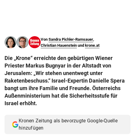
© Krone Multimedia GmbH & Co KG 2026
Muthgasse 2, 1190 Wien
Von
Sandra Pichler-Ramsauer
,
Christian Hauenstein
und
krone.at
Die „Krone“ erreichte den gebürtigen Wiener
Priester Markus Bugnyar in der Altstadt von
Jerusalem: „Wir stehen unentwegt unter
Raketenbeschuss.“ Israel-Expertin Danielle Spera
bangt um ihre Familie und Freunde. Österreichs
Außenministerium hat die Sicherheitsstufe für
Israel erhöht.
Kronen Zeitung als bevorzugte Google-Quelle
hinzufügen