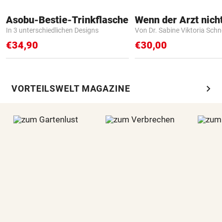
Asobu-Bestie-Trinkflasche
In 3 unterschiedlichen Designs
Von Dr. Sabine Viktoria Schn
€34,90
€30,00
chevron_right
VORTEILSWELT MAGAZINE