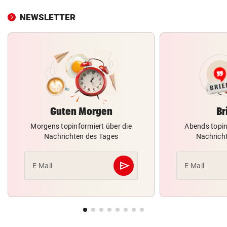
NEWSLETTER
Guten Morgen
Br
Morgens topinformiert über die
Abends topin
Nachrichten des Tages
Nachrich
send
E-Mail
E-Mail
Abschicken