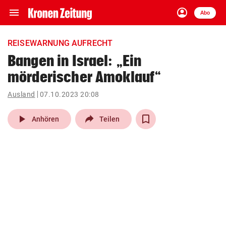
menu
account_circle
Navigation
Anmelden
Abo
close
Schließen
ein-/ausklappen
REISEWARNUNG AUFRECHT
Abonnieren
Bangen in Israel: „Ein
mörderischer Amoklauf“
account_circle
arrow_right
Anmelden
Ausland
07.10.2023 20:08
pin_drop
arrow_right
Bundesland auswäh
Wien
play_arrow
Anhören
Teilen
bookmark
Merkliste
Suchbegriff
search
eingeben