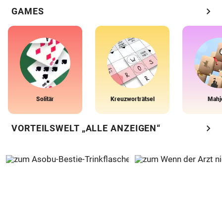
chevron_right
GAMES
Solitär
Kreuzworträtsel
Mahj
chevron_right
VORTEILSWELT „ALLE ANZEIGEN“