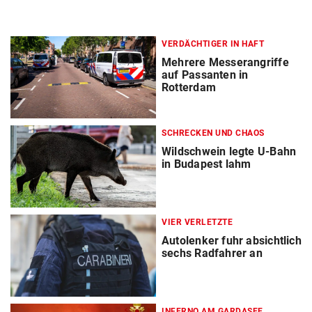
VERDÄCHTIGER IN HAFT
Mehrere Messerangriffe
auf Passanten in
Rotterdam
SCHRECKEN UND CHAOS
Wildschwein legte U-Bahn
in Budapest lahm
VIER VERLETZTE
Autolenker fuhr absichtlich
sechs Radfahrer an
INFERNO AM GARDASEE