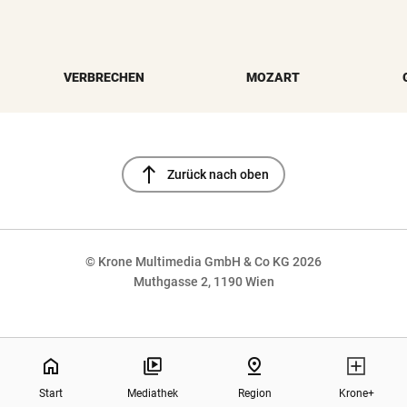
VERBRECHEN
MOZART
north
Zurück nach oben
© Krone Multimedia GmbH & Co KG 2026
Muthgasse 2, 1190 Wien
NaN%
home
pin_drop
Start
Mediathek
Region
Krone+