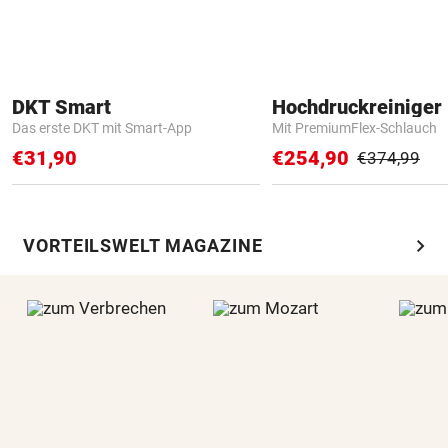
DKT Smart
Hochdruckreiniger 
Das erste DKT mit Smart-App
Mit PremiumFlex-Schlauch
€31,90
€254,90
€374,99
chevron_right
VORTEILSWELT MAGAZINE