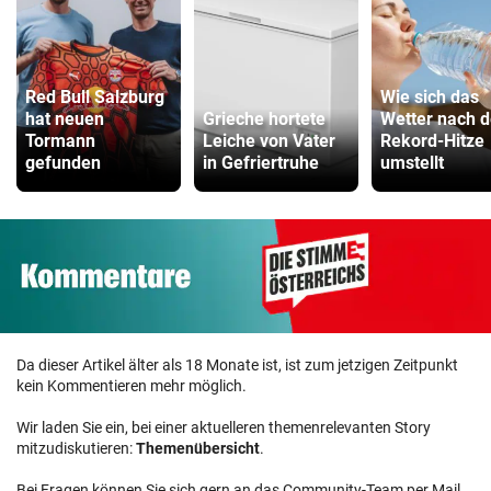
Red Bull Salzburg
Wie sich das
hat neuen
Grieche hortete
Wetter nach d
Tormann
Leiche von Vater
Rekord-Hitze
gefunden
in Gefriertruhe
umstellt
Da dieser Artikel älter als 18 Monate ist, ist zum jetzigen Zeitpunkt
kein Kommentieren mehr möglich.
Wir laden Sie ein, bei einer aktuelleren themenrelevanten Story
mitzudiskutieren:
Themenübersicht
.
Bei Fragen können Sie sich gern an das Community-Team per Mail