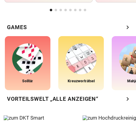
chevron_right
GAMES
Solitär
Kreuzworträtsel
Mahj
chevron_right
VORTEILSWELT „ALLE ANZEIGEN“