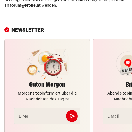
an
forum@krone.at
wenden.
NEWSLETTER
Guten Morgen
Br
Morgens topinformiert über die
Abends topin
Nachrichten des Tages
Nachrich
send
E-Mail
E-Mail
Abschicken