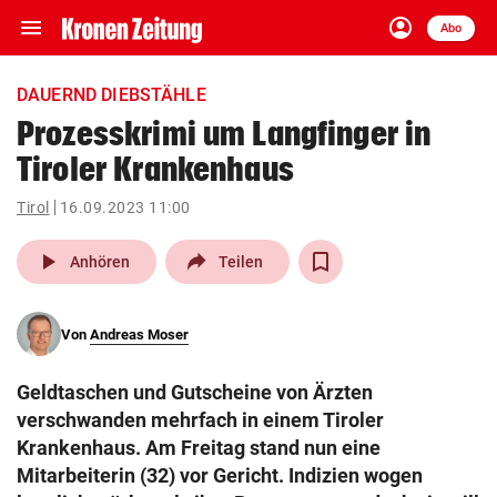
menu
account_circle
Navigation
Anmelden
Abo
close
Schließen
ein-/ausklappen
DAUERND DIEBSTÄHLE
Abonnieren
Prozesskrimi um Langfinger in
Tiroler Krankenhaus
account_circle
arrow_right
Anmelden
Tirol
16.09.2023 11:00
pin_drop
arrow_right
Bundesland auswäh
Wien
play_arrow
Anhören
Teilen
bookmark
Merkliste
Von
Andreas Moser
Suchbegriff
search
Geldtaschen und Gutscheine von Ärzten
eingeben
verschwanden mehrfach in einem Tiroler
Krankenhaus. Am Freitag stand nun eine
Mitarbeiterin (32) vor Gericht. Indizien wogen