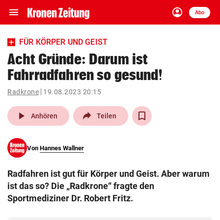
menu
account_circle
Navigation
Anmelden
Abo
close
Schließen
ein-/ausklappen
FÜR KÖRPER UND GEIST
Abonnieren
Acht Gründe: Darum ist
Fahrradfahren so gesund!
account_circle
arrow_right
Anmelden
Radkrone
19.08.2023 20:15
pin_drop
arrow_right
Bundesland auswäh
Wien
play_arrow
Anhören
Teilen
bookmark
Merkliste
Von
Hannes Wallner
Suchbegriff
search
Radfahren ist gut für Körper und Geist. Aber warum
eingeben
ist das so? Die „Radkrone“ fragte den
Sportmediziner Dr. Robert Fritz.