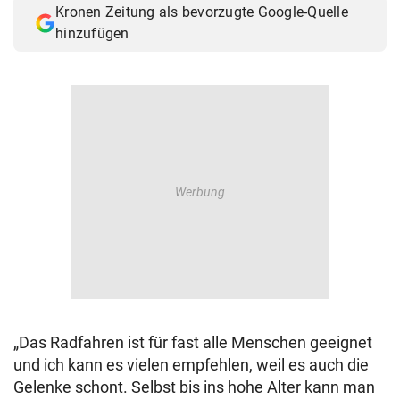
Kronen Zeitung als bevorzugte Google-Quelle
© Krone Multimedia GmbH & Co KG 2026
hinzufügen
Muthgasse 2, 1190 Wien
„Das Radfahren ist für fast alle Menschen geeignet
und ich kann es vielen empfehlen, weil es auch die
Gelenke schont. Selbst bis ins hohe Alter kann man