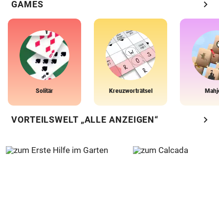
chevron_right
GAMES
Solitär
Kreuzworträtsel
Mahj
chevron_right
VORTEILSWELT „ALLE ANZEIGEN“