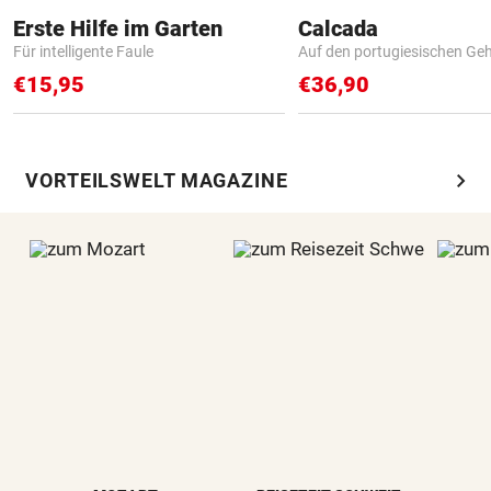
Erste Hilfe im Garten
Calcada
Für intelligente Faule
Auf den portugiesischen G
€15,95
€36,90
chevron_right
VORTEILSWELT MAGAZINE