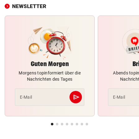
NEWSLETTER
Guten Morgen
Br
Morgens topinformiert über die
Abends topin
Nachrichten des Tages
Nachrich
send
E-Mail
E-Mail
Abschicken