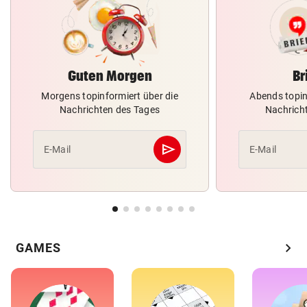
Guten Morgen
Br
Morgens topinformiert über die
Abends topin
Nachrichten des Tages
Nachrich
send
E-Mail
E-Mail
Abschicken
chevron_right
GAMES