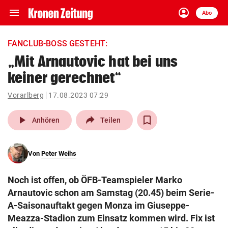
menu
account_circle
Navigation
Anmelden
Abo
close
Schließen
ein-/ausklappen
FANCLUB-BOSS GESTEHT:
Abonnieren
„Mit Arnautovic hat bei uns
keiner gerechnet“
account_circle
arrow_right
Anmelden
Vorarlberg
17.08.2023 07:29
pin_drop
arrow_right
Bundesland auswäh
Wien
play_arrow
Anhören
Teilen
bookmark
Merkliste
Von
Peter Weihs
Suchbegriff
search
Noch ist offen, ob ÖFB-Teamspieler Marko
eingeben
Arnautovic schon am Samstag (20.45) beim Serie-
A-Saisonauftakt gegen Monza im Giuseppe-
Meazza-Stadion zum Einsatz kommen wird. Fix ist