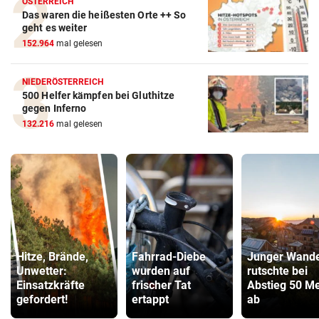
ÖSTERREICH
Das waren die heißesten Orte ++ So
geht es weiter
152.964
mal gelesen
NIEDERÖSTERREICH
500 Helfer kämpfen bei Gluthitze
gegen Inferno
132.216
mal gelesen
Hitze, Brände,
Fahrrad-Diebe
Junger Wande
Unwetter:
wurden auf
rutschte bei
Einsatzkräfte
frischer Tat
Abstieg 50 Me
gefordert!
ertappt
ab