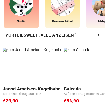
Solitär
Kreuzworträtsel
Mahj
chevron_right
VORTEILSWELT „ALLE ANZEIGEN“
Janod Ameisen-Kugelbahn
Calcada
Motorikspielzeug aus Holz
Auf den portugiesischen G
€29,90
€36,90