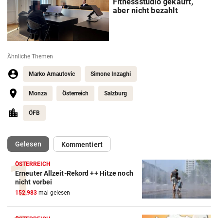
Fitnessstudio gekauft,
aber nicht bezahlt
Ähnliche Themen
Marko Arnautovic
Simone Inzaghi
Monza
Österreich
Salzburg
ÖFB
(ausgewählt)
Gelesen
Kommentiert
ÖSTERREICH
Erneuter Allzeit-Rekord ++ Hitze noch
nicht vorbei
152.983
mal gelesen