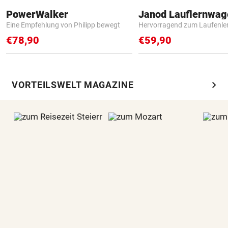
PowerWalker
Janod Lauflernwa
Eine Empfehlung von Philipp bewegt
Hervorragend zum Laufenle
€78,90
€59,90
chevron_right
VORTEILSWELT MAGAZINE