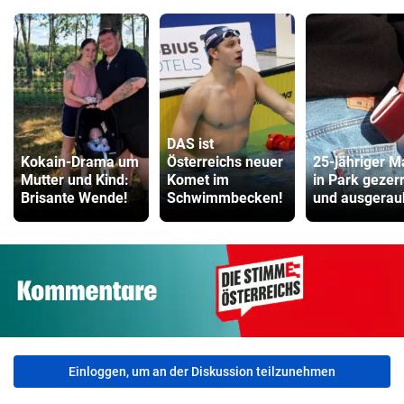
DAS ist
Kokain-Drama um
Österreichs neuer
25-jähriger 
Mutter und Kind:
Komet im
in Park gezerr
Brisante Wende!
Schwimmbecken!
und ausgerau
Einloggen, um an der Diskussion teilzunehmen