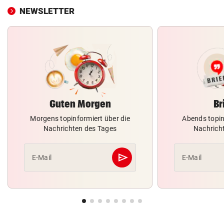
NEWSLETTER
Guten Morgen
Br
Morgens topinformiert über die
Abends topin
Nachrichten des Tages
Nachrich
send
E-Mail
E-Mail
Abschicken