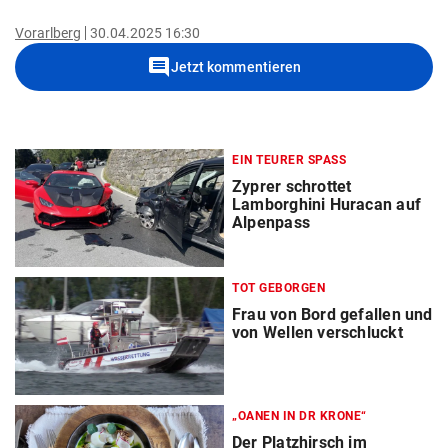
Vorarlberg
30.04.2025 16:30
comment
Jetzt kommentieren
EIN TEURER SPASS
Zyprer schrottet
Lamborghini Huracan auf
Alpenpass
TOT GEBORGEN
Frau von Bord gefallen und
von Wellen verschluckt
„OANEN IN DR KRONE“
Der Platzhirsch im