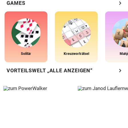
chevron_right
GAMES
Solitär
Kreuzworträtsel
Mahj
chevron_right
VORTEILSWELT „ALLE ANZEIGEN“