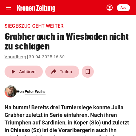
menu
account_circle
Navigation
Anmelden
Abo
close
Schließen
ein-/ausklappen
SIEGESZUG GEHT WEITER
Abonnieren
Grabher auch in Wiesbaden nicht
zu schlagen
account_circle
arrow_right
Anmelden
Vorarlberg
30.04.2025 16:30
pin_drop
arrow_right
Bundesland auswäh
Wien
play_arrow
Anhören
Teilen
bookmark
Merkliste
Von
Peter Weihs
Suchbegriff
search
Na bumm! Bereits drei Turniersiege konnte Julia
eingeben
Grabher zuletzt in Serie einfahren. Nach ihren
Triumphen auf Sardinien, in Koper (Slo) und zuletzt
in Chiasso (Sz) ist die Vorarlbergerin auch ihn