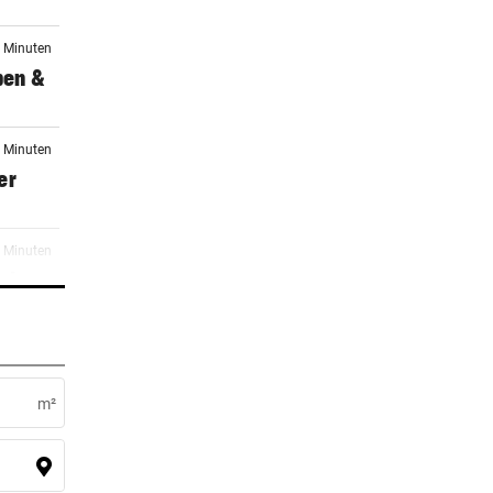
3 Minuten
ben &
6 Minuten
er
1 Minuten
nd:
er Stunde
ourist
m²
er Stunde