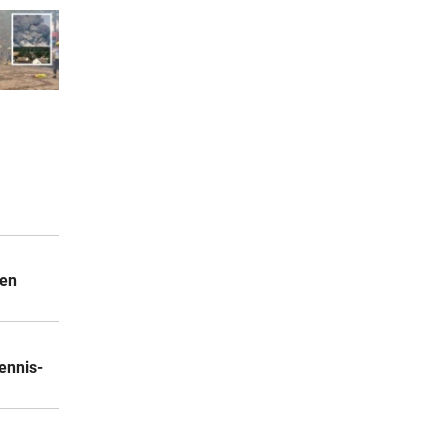
hen
ennis-