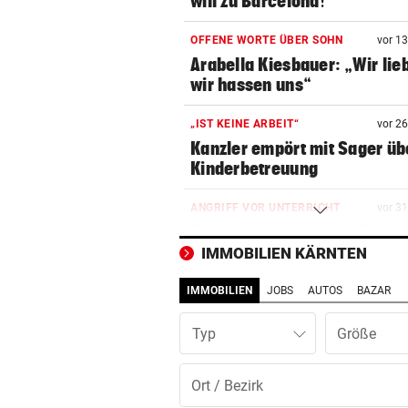
will zu Barcelona!“
OFFENE WORTE ÜBER SOHN
vor 1
Arabella Kiesbauer: „Wir lie
wir hassen uns“
„IST KEINE ARBEIT“
vor 2
Kanzler empört mit Sager üb
Kinderbetreuung
ANGRIFF VOR UNTERRICHT
vor 3
Schüsse an Schule in Thaila
Mehrere Todesopfer
IMMOBILIEN KÄRNTEN
IMMOBILIEN
JOBS
AUTOS
BAZAR
RÄTSELHAFTER FALL
vor ein
Hantavirus bei Frankreich-T
Typ
entdeckt
DER SCHNEE GEHT AUS
vor ein
Hitzewelle: Nächstes