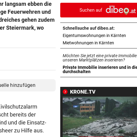
Sommerskigebiet schließt
ehr langsam ebben die
Suchen auf
lige Feuerwehren und
VON HOF VERSCHWUNDEN
vor ein
Erdreiches gehen zudem
Vermisstes Kätzchen-Quartet
der Steiermark, wo
Schnellsuche auf dibeo.at:
wieder vereint
in ne
Eigentumswohnungen in Kärnten
in neuem Ta
Mietwohnungen in Kärnten
KLIMA UND KRAFTWERK
vor ein
Zu wenig Wasser: Kanu-Pion
Möchten Sie jetzt eine private Immobilie
erhebt Vorwürfe
unseren Marktplätzen inserieren?
Private Immobilie inserieren und in di
in neuem Tab öffnen
durchschalten
STRAFTÄTER RASTETE AUS
vor ein
Bei Abschiebeversuch mit H
uelle hinzufügen
Ansteckung gedroht
KRONE.TV
GAK-TRAINER BRENNT:
vor ein
ivilschutzalarm
„Wir wollen unsere Heimseri
cht bereits der
ausbauen, egal wie!“
ind und die Einsatz-
heer zu Hilfe aus.
„NIX DAMIT ZU TUN“
vor ein