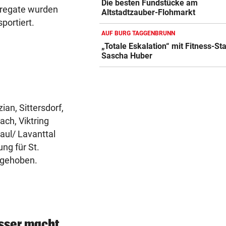
Die besten Fundstücke am
gregate wurden
Altstadtzauber-Flohmarkt
portiert.
AUF BURG TAGGENBRUNN
„Totale Eskalation“ mit Fitness-St
Sascha Huber
ian, Sittersdorf,
ch, Viktring
Paul/ Lavanttal
ng für St.
fgehoben.
sser macht