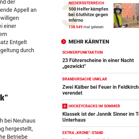
nd der
NIEDERÖSTERREICH
500 Helfer kämpfen
gende Appell an
bei Gluthitze gegen
iwilligen
Inferno
i einer
138.549
mal gelesen
nem
MEHR KÄRNTEN
atz Entgelt
bgeltung durch
SCHWERPUNKTAKTION
23 Führerscheine in einer Nacht
„gezwickt“
BRANDURSACHE UNKLAR
Zwei Kälber bei Feuer in Feldkirc
verendet
wk“
HOCKEYCRACKS IM SOMMER
Klassek ist der Jannik Sinner im T
Unterhaus
ach bei Neuhaus
 hergestellt,
EXTRA „KRONE“-STAND
he Betriebe