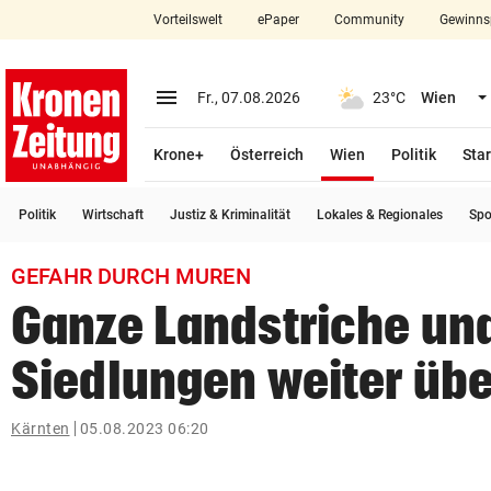
Vorteilswelt
ePaper
Community
Gewinns
close
Schließen
menu
Menü aufklappen
Fr., 07.08.2026
23°C
Wien
Abonnieren
(ausgewählt)
Krone+
Österreich
Wien
Politik
Star
account_circle
arrow_right
Anmelden
Politik
Wirtschaft
Justiz & Kriminalität
Lokales & Regionales
Spo
pin_drop
arrow_right
Bundesland auswäh
Wien
GEFAHR DURCH MUREN
bookmark
Merkliste
Ganze Landstriche un
Siedlungen weiter übe
Suchbegriff
search
eingeben
Kärnten
05.08.2023 06:20