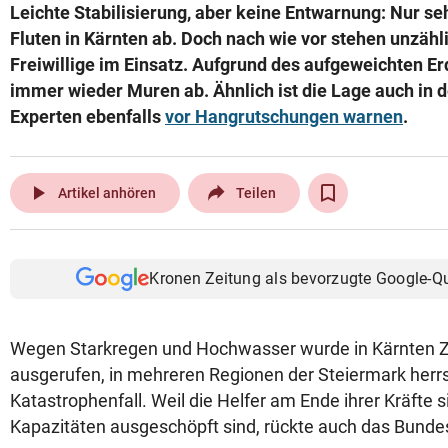
Leichte Stabilisierung, aber keine Entwarnung: Nur s
Fluten in Kärnten ab. Doch nach wie vor stehen unzäh
Freiwillige im Einsatz. Aufgrund des aufgeweichten 
immer wieder Muren ab. Ähnlich ist die Lage auch in 
Experten ebenfalls
vor Hangrutschungen warnen
.
play_arrow
Artikel anhören
Teilen
Kronen Zeitung als bevorzugte Google-Q
Wegen Starkregen und Hochwasser wurde in Kärnten Z
ausgerufen, in mehreren Regionen der Steiermark herrs
Katastrophenfall. Weil die Helfer am Ende ihrer Kräfte s
Kapazitäten ausgeschöpft sind, rückte auch das Bundes