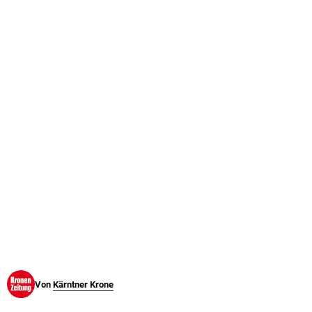
© Krone Multimedia GmbH & Co KG 2026
Muthgasse 2, 1190 Wien
Von
Kärntner Krone