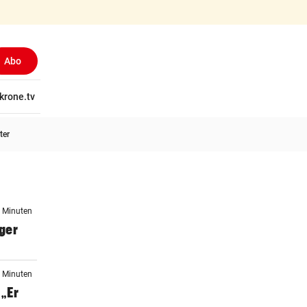
Abo
tschaft
krone.tv
Wissen
Gericht
Kolumnen
Freizeit
Reise
Ti
ter
7 Minuten
iger
7 Minuten
„Er