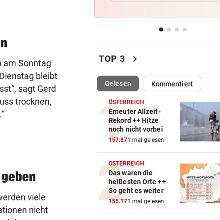
Verheerende Unwetter richt
massive Schäden an
en
AB NACH ITALIEN!
vor 
Leihe perfekt: Borussia Dor
chevron_right
TOP 3
vermeldet Abgang
in am Sonntag
 Dienstag bleibt
(ausgewählt)
Gelesen
Kommentiert
TRENNUNG VON REGISSEUR
vor 
ässt“, sagt Gerd
Sängerin Vanessa Paradis gib
uss trocknen,
ÖSTERREICH
Ehe-Aus bekannt
Erneuter Allzeit-
.“
Rekord ++ Hitze
noch nicht vorbei
FORSCHER RÄTSELN
vor 
157.871
mal gelesen
Ungewöhnliche Todesfälle v
Rentieren in Norwegen
ÖSTERREICH
Das waren die
u geben
heißesten Orte ++
So geht es weiter
erden viele
155.171
mal gelesen
ationen nicht