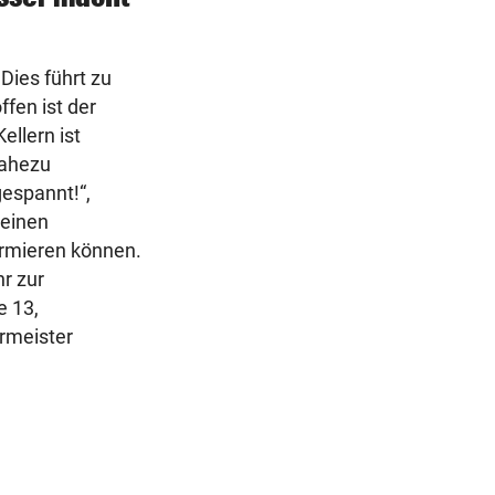
Dies führt zu
fen ist der
ellern ist
nahezu
gespannt!“,
 einen
formieren können.
hr zur
e 13,
rmeister