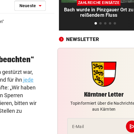
Tiroler WK-Chefin wegen
ZAHLREICHE EINSÄTZE
Neueste
Kündigung vor Gericht
Bach wurde in Pinzgauer Ort zu
reißendem Fluss
„BESTES GESCHENK“
vor ein
en
"
Meryl Streep singt Geri Halli
süßes Ständchen
NEWSLETTER
NACH HARTEM KAMPF
vor ein
Erstmals seit April: Schwärzl
 beachten“
Viertelfinale
 gestürzt war,
NACH RIESENSKANDAL
vor ein
d für ihn
jede
Gift in Babymilch: Ermittlun
äfte: „Wir haben
auch in Österreich
Kärntner Letter
en Sperren
eren, bitten wir
VEREHRUNG STATT KRITIK
vor ein
Topinformiert über die Nachricht
aus Kärnten
Großer Verband stärkt weite
Stellen zu
FIFA-Boss Infantino
se
E-Mail
DER MORGEN DANACH
vor ein