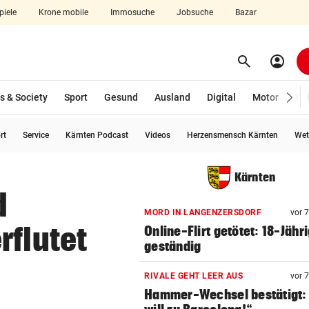
piele
Krone mobile
Immosuche
Jobsuche
Bazar
search
account_circle
Menü aufklappen
Suchen
s & Society
Sport
Gesund
Ausland
Digital
Motor
Wir
rt
Service
Kärnten Podcast
Videos
Herzensmensch Kärnten
Wet
len
Kärnten
d
MORD IN LANGENZERSDORF
vor 
rflutet
Online-Flirt getötet: 18-Jähr
geständig
RIVALE GEHT LEER AUS
vor 
Hammer-Wechsel bestätigt: 