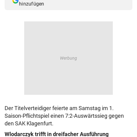
hinzufügen
© Krone Multimedia GmbH & Co KG 2026
Muthgasse 2, 1190 Wien
Der Titelverteidiger feierte am Samstag im 1.
Saison-Pflichtspiel einen 7:2-Auswärtssieg gegen
den SAK Klagenfurt.
Wlodarczyk trifft in dreifacher Ausführung