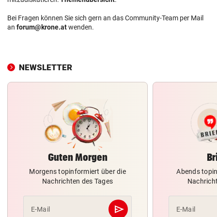
Bei Fragen können Sie sich gern an das Community-Team per Mail
an
forum@krone.at
wenden.
NEWSLETTER
Guten Morgen
Br
Morgens topinformiert über die
Abends topin
Nachrichten des Tages
Nachrich
send
E-Mail
E-Mail
Abschicken