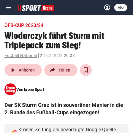
menu
account_circle
Navigation
Anmelden
Abo
close
Schließen
ein-/ausklappen
ÖFB-CUP 2023/24
Abonnieren
Wlodarczyk führt Sturm mit
Triplepack zum Sieg!
account_circle
arrow_right
Anmelden
Fußball National
22.07.2023 20:03
pin_drop
arrow_right
Bundesland auswäh
Wien
play_arrow
Anhören
Teilen
bookmark
Merkliste
Von
krone Sport
Suchbegriff
search
Der SK Sturm Graz ist in souveräner Manier in die
eingeben
2. Runde des Fußball-Cups eingezogen!
Kronen Zeitung als bevorzugte Google-Quelle