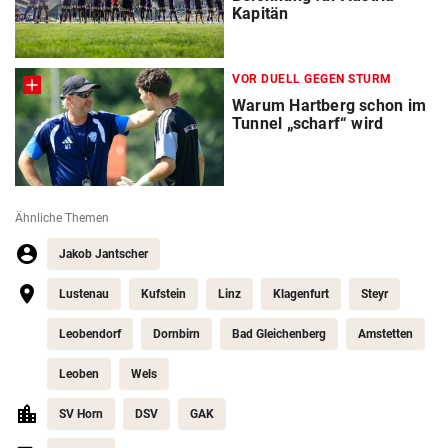
Kapitän
VOR DUELL GEGEN STURM
Warum Hartberg schon im
Tunnel „scharf“ wird
Ähnliche Themen
Jakob Jantscher
Lustenau
Kufstein
Linz
Klagenfurt
Steyr
Leobendorf
Dornbirn
Bad Gleichenberg
Amstetten
Leoben
Wels
SV Horn
DSV
GAK