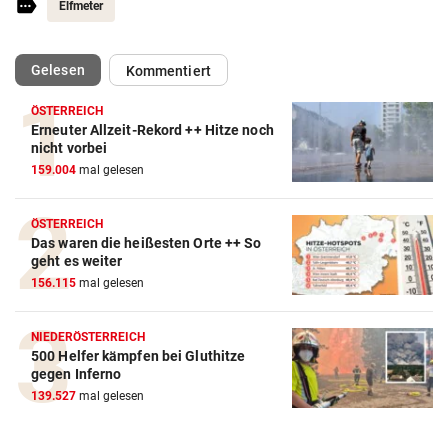
Elfmeter
(ausgewählt)
Gelesen
Kommentiert
ÖSTERREICH
Erneuter Allzeit-Rekord ++ Hitze noch
Action-Cam Vergleich
nicht vorbei
159.004
mal gelesen
ZUM VERGLEICH
Crosstrainer Vergleich
ÖSTERREICH
Das waren die heißesten Orte ++ So
ZUM VERGLEICH
geht es weiter
156.115
mal gelesen
E-Bike Vergleich
ZUM VERGLEICH
NIEDERÖSTERREICH
500 Helfer kämpfen bei Gluthitze
Elektro-Scooter Vergleich
gegen Inferno
ZUM VERGLEICH
139.527
mal gelesen
Ergometer Vergleich