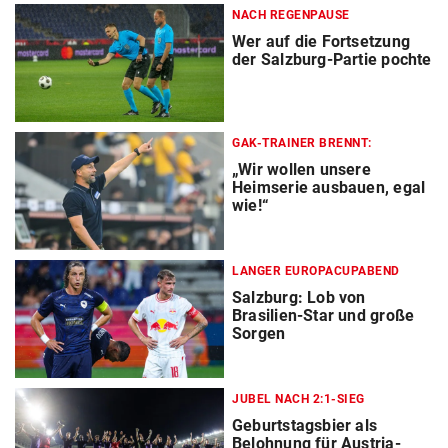
NACH REGENPAUSE
Wer auf die Fortsetzung
der Salzburg-Partie pochte
GAK-TRAINER BRENNT:
„Wir wollen unsere
Heimserie ausbauen, egal
wie!“
LANGER EUROPACUPABEND
Salzburg: Lob von
Brasilien-Star und große
Sorgen
JUBEL NACH 2:1-SIEG
Geburtstagsbier als
Belohnung für Austria-