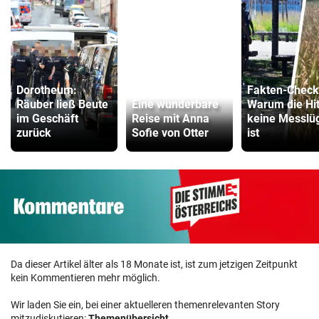
Dorotheum:
Fakten-Check
Räuber ließ Beute
Eine wunderbare
Warum die Hi
im Geschäft
Reise mit Anna
keine Messlü
zurück
Sofie von Otter
ist
Da dieser Artikel älter als 18 Monate ist, ist zum jetzigen Zeitpunkt
kein Kommentieren mehr möglich.
Wir laden Sie ein, bei einer aktuelleren themenrelevanten Story
mitzudiskutieren:
Themenübersicht
.