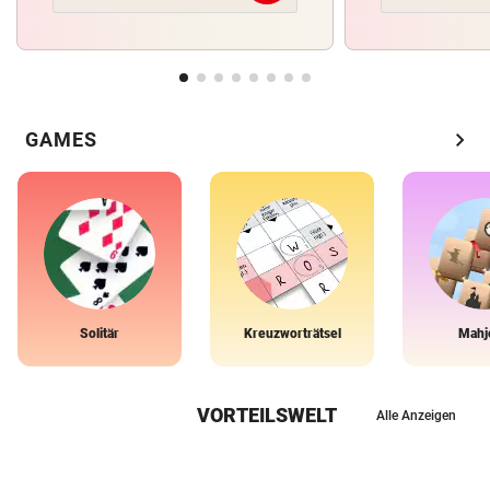
chevron_right
GAMES
Solitär
Kreuzworträtsel
Mahj
VORTEILSWELT
Alle Anzeigen