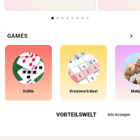
chevron_right
GAMES
Solitär
Kreuzworträtsel
Mahj
VORTEILSWELT
Alle Anzeigen