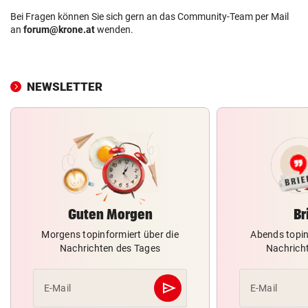
Bei Fragen können Sie sich gern an das Community-Team per Mail
an
forum@krone.at
wenden.
NEWSLETTER
Guten Morgen
Br
Morgens topinformiert über die
Abends topin
Nachrichten des Tages
Nachrich
send
E-Mail
E-Mail
Abschicken