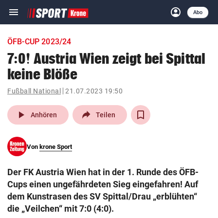
menu
account_circle
Navigation
Anmelden
Abo
close
Schließen
ein-/ausklappen
ÖFB-CUP 2023/24
Abonnieren
7:0! Austria Wien zeigt bei Spittal
keine Blöße
account_circle
arrow_right
Anmelden
Fußball National
21.07.2023 19:50
pin_drop
arrow_right
Bundesland auswäh
Wien
play_arrow
Anhören
Teilen
bookmark
Merkliste
Von
krone Sport
Suchbegriff
search
Der FK Austria Wien hat in der 1. Runde des ÖFB-
eingeben
Cups einen ungefährdeten Sieg eingefahren! Auf
dem Kunstrasen des SV Spittal/Drau „erblühten“
die „Veilchen“ mit 7:0 (4:0).