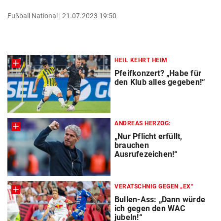
Fußball National
21.07.2023 19:50
HEIL KEHRT HEIM
Pfeifkonzert? „Habe für
den Klub alles gegeben!“
ANDREAS HERZOG:
„Nur Pflicht erfüllt,
brauchen
Ausrufezeichen!“
VERATSCHNIG GEGEN „EX“
Bullen-Ass: „Dann würde
ich gegen den WAC
jubeln!“