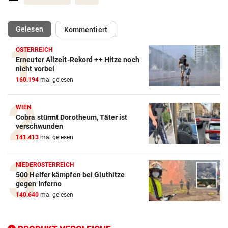
(ausgewählt)
Gelesen
Kommentiert
ÖSTERREICH
Erneuter Allzeit-Rekord ++ Hitze noch
Action-Cam Vergleich
nicht vorbei
160.194
mal gelesen
ZUM VERGLEICH
Crosstrainer Vergleich
WIEN
Cobra stürmt Dorotheum, Täter ist
ZUM VERGLEICH
verschwunden
141.413
mal gelesen
E-Bike Vergleich
ZUM VERGLEICH
NIEDERÖSTERREICH
500 Helfer kämpfen bei Gluthitze
Elektro-Scooter Vergleich
gegen Inferno
ZUM VERGLEICH
140.640
mal gelesen
Ergometer Vergleich
ZUM VERGLEICH