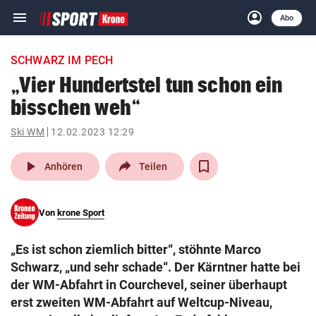
menu
account_circle
Navigation
Anmelden
Abo
close
Schließen
ein-/ausklappen
SCHWARZ IM PECH
Abonnieren
„Vier Hundertstel tun schon ein
bisschen weh“
account_circle
arrow_right
Anmelden
Ski WM
12.02.2023 12:29
pin_drop
arrow_right
Bundesland auswäh
Wien
play_arrow
Anhören
Teilen
bookmark
Merkliste
Von
krone Sport
Suchbegriff
search
„Es ist schon ziemlich bitter“, stöhnte Marco
eingeben
Schwarz, „und sehr schade“. Der Kärntner hatte bei
der WM-Abfahrt in Courchevel, seiner überhaupt
erst zweiten WM-Abfahrt auf Weltcup-Niveau,