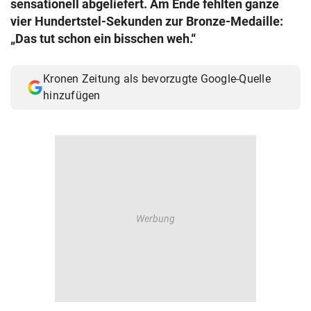
sensationell abgeliefert. Am Ende fehlten ganze
© Krone Multimedia GmbH & Co KG 2026
vier Hundertstel-Sekunden zur Bronze-Medaille:
Muthgasse 2, 1190 Wien
„Das tut schon ein bisschen weh.“
Kronen Zeitung als bevorzugte Google-Quelle
hinzufügen