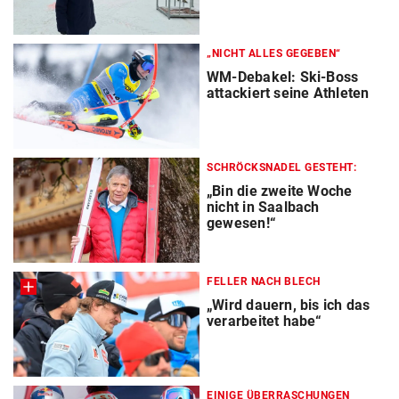
„NICHT ALLES GEGEBEN“
WM-Debakel: Ski-Boss
attackiert seine Athleten
SCHRÖCKSNADEL GESTEHT:
„Bin die zweite Woche
nicht in Saalbach
gewesen!“
FELLER NACH BLECH
„Wird dauern, bis ich das
verarbeitet habe“
EINIGE ÜBERRASCHUNGEN