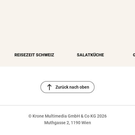
REISEZEIT SCHWEIZ
SALATKÜCHE
north
Zurück nach oben
© Krone Multimedia GmbH & Co KG 2026
Muthgasse 2, 1190 Wien