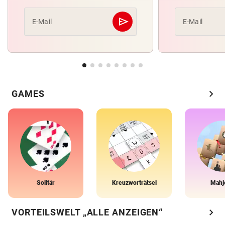
send
E-Mail
E-Mail
Abschicken
chevron_right
GAMES
Solitär
Kreuzworträtsel
Mahj
chevron_right
VORTEILSWELT „ALLE ANZEIGEN“