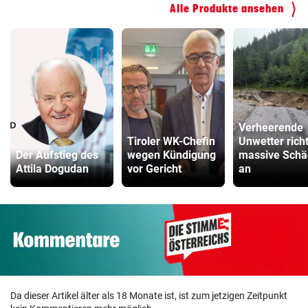
Alle Produkte ansehen
Verheerende
Tiroler WK-Chefin
Unwetter rich
Der Aufstieg des
wegen Kündigung
massive Sch
Attila Dogudan
vor Gericht
an
Da dieser Artikel älter als 18 Monate ist, ist zum jetzigen Zeitpunkt