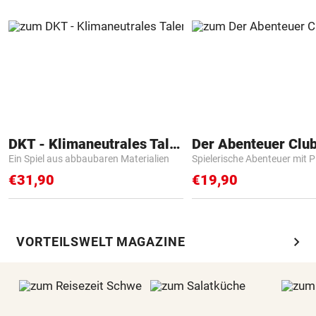
DKT - Klimaneutrales Talent
Der Abenteuer Clu
Ein Spiel aus abbaubaren Materialien
Spielerische Abenteuer mit P
€31,90
€19,90
chevron_right
VORTEILSWELT MAGAZINE