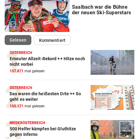
Saalbach war die Bühne
der neuen Ski-Superstars
(ausgewählt)
Gelesen
Kommentiert
ÖSTERREICH
Erneuter Allzeit-Rekord ++ Hitze noch
Action-Cam Vergleich
nicht vorbei
157.871
mal gelesen
ZUM VERGLEICH
Crosstrainer Vergleich
ÖSTERREICH
Das waren die heißesten Orte ++ So
ZUM VERGLEICH
geht es weiter
155.171
mal gelesen
E-Bike Vergleich
ZUM VERGLEICH
NIEDERÖSTERREICH
500 Helfer kämpfen bei Gluthitze
Elektro-Scooter Vergleich
gegen Inferno
ZUM VERGLEICH