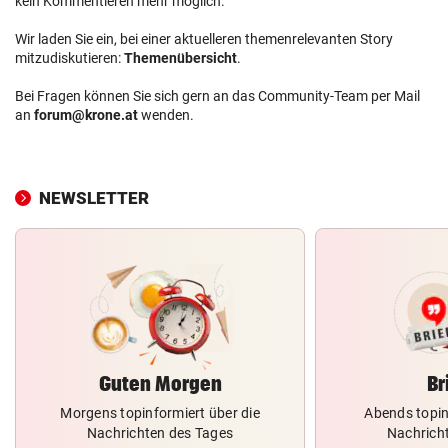
kein Kommentieren mehr möglich.
Wir laden Sie ein, bei einer aktuelleren themenrelevanten Story
mitzudiskutieren:
Themenübersicht
.
Bei Fragen können Sie sich gern an das Community-Team per Mail
an
forum@krone.at
wenden.
NEWSLETTER
Guten Morgen
Br
Morgens topinformiert über die
Abends topin
Nachrichten des Tages
Nachrich