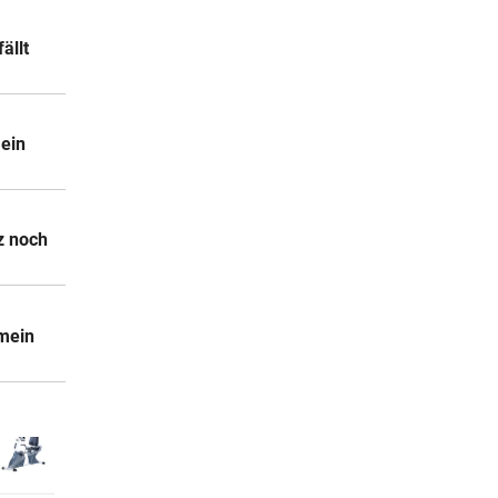
ällt
 ein
z noch
 mein