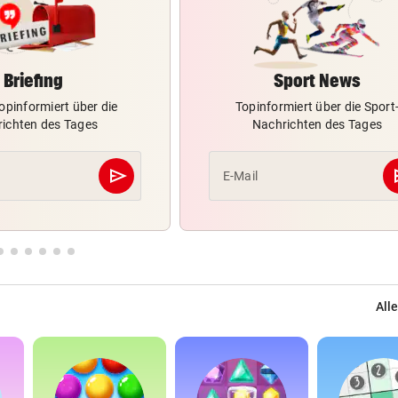
Briefing
Sport News
opinformiert über die
Topinformiert über die Sport
ichten des Tages
Nachrichten des Tages
send
s
E-Mail
Abschicken
Alle