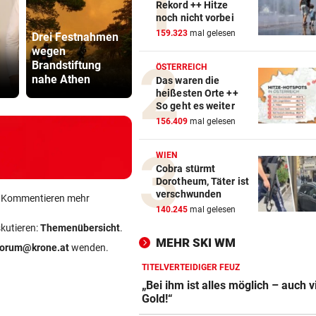
Rekord ++ Hitze
noch nicht vorbei
159.323
mal gelesen
Drei Festnahmen
Mit Versorgung
wegen
überfordert: 400
ÖBB-Odyss
Brandstiftung
Schweine
„Haben un
ÖSTERREICH
nahe Athen
verendet
sterben las
Das waren die
heißesten Orte ++
So geht es weiter
156.409
mal gelesen
WIEN
Cobra stürmt
Dorotheum, Täter ist
verschwunden
ein Kommentieren mehr
140.245
mal gelesen
skutieren:
Themenübersicht
.
MEHR SKI WM
forum@krone.at
wenden.
TITELVERTEIDIGER FEUZ
„Bei ihm ist alles möglich – auch 
Gold!“