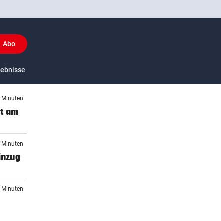
Abo
y
gebnisse
US-Sport
3 Minuten
rt am
8 Minuten
inzug
1 Minuten