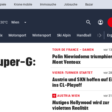
piele
Krone mobile
Immosuche
Jobsuche
Bazar
search
account_circle
Menü aufklappen
Suchen
30°C
Wien
ix
Motorsport
Wintersport
Ski Alpin
Handball
Eishocke
Er
TOUR DE FRANCE – DAMEN
vor 1
len
Polin Niewiadoma triumphie
uper-G:
Mont Ventoux
VIERER-TURNIER STARTET
vor 2
Austria und SKN hoffen auf E
ins CL-Playoff
AUSTRIA WIEN
vor 3
Mutiges Hollywood wird zur
violetten Realität