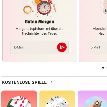
Guten Morgen
Morgens topinformiert über die
Abends t
Nachrichten des Tages
Nachr
send
E-Mail
E-Mail
Abschicken
chevron_right
KOSTENLOSE SPIELE