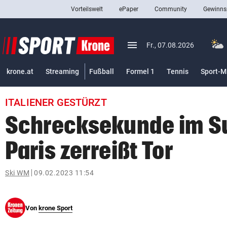
Vorteilswelt
ePaper
Community
Gewinns
close
Schließen
menu
Menü aufklappen
Fr., 07.08.2026
Abonnieren
krone.at
Streaming
Fußball
Formel 1
Tennis
Sport-M
account_circle
arrow_right
Anmelden
ITALIENER GESTÜRZT
pin_drop
arrow_right
Bundesland auswäh
Wien
Schrecksekunde im S
bookmark
Merkliste
Paris zerreißt Tor
Suchbegriff
Ski WM
09.02.2023 11:54
search
eingeben
Von
krone Sport