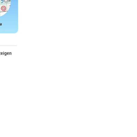
u
Snake
zeigen
Turtle Bay