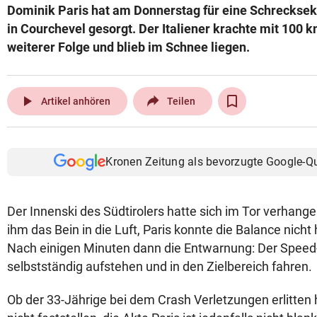
Dominik Paris hat am Donnerstag für eine Schrecks
© Krone Multimedia GmbH & Co KG 2026
in Courchevel gesorgt. Der Italiener krachte mit 100 km
Muthgasse 2, 1190 Wien
weiterer Folge und blieb im Schnee liegen.
play_arrow
Artikel anhören
Teilen
Kronen Zeitung als bevorzugte Google-Q
Der Innenski des Südtirolers hatte sich im Tor verhangen
ihm das Bein in die Luft, Paris konnte die Balance nicht 
Nach einigen Minuten dann die Entwarnung: Der Speed-
selbstständig aufstehen und in den Zielbereich fahren.
Ob der 33-Jährige bei dem Crash Verletzungen erlitten h