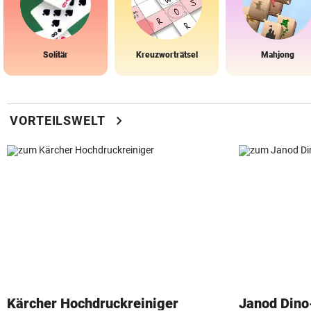
Solitär
Kreuzworträtsel
Mahjong
chevron_right
VORTEILSWELT
Kärcher Hochdruckreiniger
Janod Din