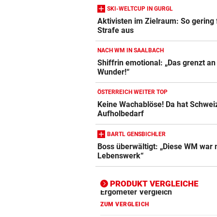
SKI-WELTCUP IN GURGL
Aktivisten im Zielraum: So gering f
Strafe aus
Action-Cam Vergleich
ZUM VERGLEICH
NACH WM IN SAALBACH
Shiffrin emotional: „Das grenzt an
Crosstrainer Vergleich
Wunder!“
ZUM VERGLEICH
ÖSTERREICH WEITER TOP
E-Bike Vergleich
Keine Wachablöse! Da hat Schwei
ZUM VERGLEICH
Aufholbedarf
Elektro-Scooter Vergleich
BARTL GENSBICHLER
Boss überwältigt: „Diese WM war
ZUM VERGLEICH
Lebenswerk“
Ergometer Vergleich
ZUM VERGLEICH
PRODUKT VERGLEICHE
Fahrrad Test
ZUM VERGLEICH