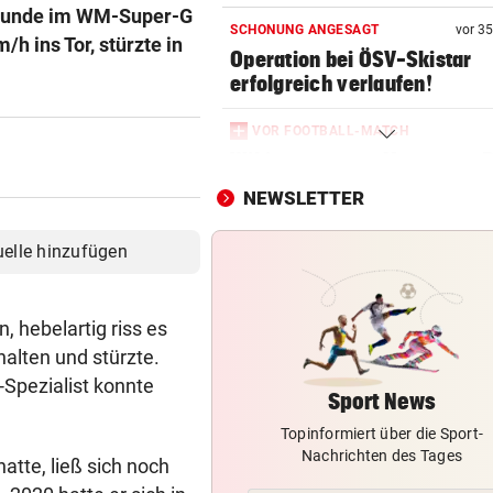
ekunde im WM-Super-G
SCHONUNG ANGESAGT
vor 3
/h ins Tor, stürzte in
Operation bei ÖSV-Skistar
erfolgreich verlaufen!
VOR FOOTBALL-MATCH
Wikinger entern Museum: „
hat Spaß gemacht!“
NEWSLETTER
RADSPORT
uelle hinzufügen
Gall behauptet Burgos-Führ
vor dem Schlusstag!
, hebelartig riss es
BEI POLEN-CHALLENGER
halten und stürzte.
Nervenstarker Schwärzler zi
Spezialist konnte
ins Halbfinale ein
Sport News
Topinformiert über die Sport-
LAIMER IN DER STARTELF
Nachrichten des Tages
Bayern bestehen Härtetest 
atte, ließ sich noch
England-Klub