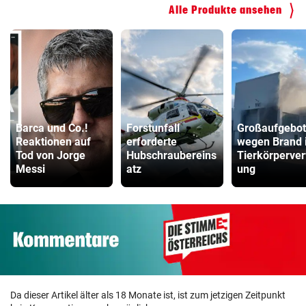
Alle Produkte ansehen
Barca und Co.!
Forstunfall
Großaufgebot
Reaktionen auf
erforderte
wegen Brand 
Tod von Jorge
Hubschraubereins
Tierkörperver
Messi
atz
ung
Da dieser Artikel älter als 18 Monate ist, ist zum jetzigen Zeitpunkt