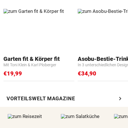
Garten fit & Körper fit
Asobu-Bestie-Trin
Mit Toni Klein & Karl Ploberger
In 3 unterschiedlichen Desig
€19,99
€34,90
chevron_right
VORTEILSWELT MAGAZINE