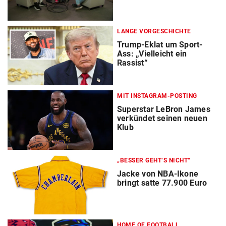
LANGE VORGESCHICHTE
Trump-Eklat um Sport-
Ass: „Vielleicht ein
Rassist“
MIT INSTAGRAM-POSTING
Superstar LeBron James
verkündet seinen neuen
Klub
„BESSER GEHT‘S NICHT“
Jacke von NBA-Ikone
bringt satte 77.900 Euro
HOME OF FOOTBALL