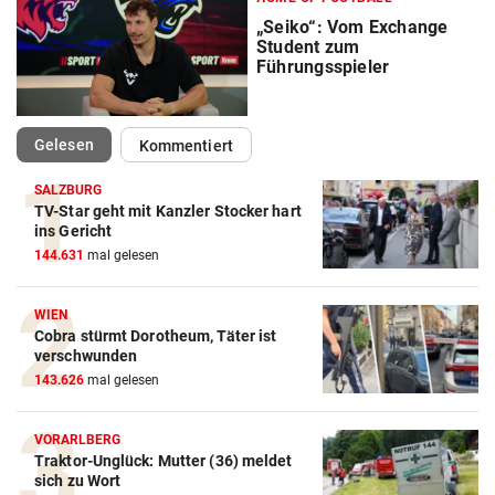
„Seiko“: Vom Exchange
Student zum
Führungsspieler
(ausgewählt)
Gelesen
Kommentiert
SALZBURG
TV-Star geht mit Kanzler Stocker hart
ins Gericht
Action-Cam Vergleich
144.631
mal gelesen
ZUM VERGLEICH
WIEN
Crosstrainer Vergleich
Cobra stürmt Dorotheum, Täter ist
verschwunden
ZUM VERGLEICH
143.626
mal gelesen
E-Bike Vergleich
VORARLBERG
ZUM VERGLEICH
Traktor-Unglück: Mutter (36) meldet
sich zu Wort
Elektro-Scooter Vergleich