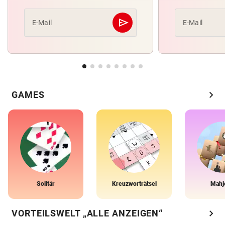
send
E-Mail
E-Mail
Abschicken
chevron_right
GAMES
Solitär
Kreuzworträtsel
Mahj
chevron_right
VORTEILSWELT „ALLE ANZEIGEN“