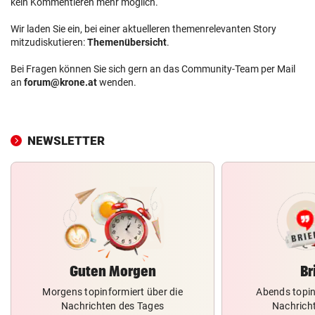
kein Kommentieren mehr möglich.
Wir laden Sie ein, bei einer aktuelleren themenrelevanten Story
mitzudiskutieren:
Themenübersicht
.
Bei Fragen können Sie sich gern an das Community-Team per Mail
an
forum@krone.at
wenden.
NEWSLETTER
Guten Morgen
Br
Morgens topinformiert über die
Abends topin
Nachrichten des Tages
Nachrich