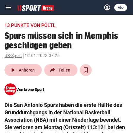
menu
account_circle
Navigation
Anmelden
Abo
close
Schließen
ein-/ausklappen
13 PUNKTE VON PÖLTL
Abonnieren
Spurs müssen sich in Memphis
geschlagen geben
account_circle
arrow_right
Anmelden
US-Sport
10.01.2023 07:25
pin_drop
arrow_right
Bundesland auswäh
Wien
play_arrow
Anhören
Teilen
bookmark
Merkliste
Von
krone Sport
Suchbegriff
search
Die San Antonio Spurs haben die erste Hälfte des
eingeben
Grunddurchgangs in der National Basketball
Association (NBA) mit einer Niederlage beendet.
Sie verloren am Montag (Ortszeit) 113:121 bei den