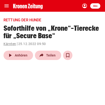
menu
account_circle
Navigation
Anmelden
Abo
close
Schließen
ein-/ausklappen
RETTUNG DER HUNDE
Abonnieren
Soforthilfe von „Krone“-Tierecke
für „Secure Base“
account_circle
arrow_right
Anmelden
Kärnten
25.12.2022 09:50
pin_drop
arrow_right
Bundesland auswäh
Wien
play_arrow
Anhören
Teilen
bookmark
Merkliste
Suchbegriff
search
eingeben