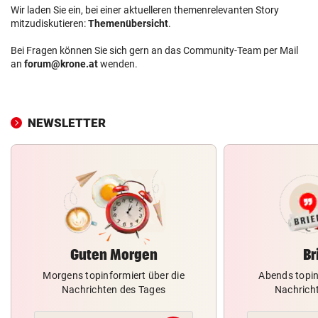
Wir laden Sie ein, bei einer aktuelleren themenrelevanten Story
mitzudiskutieren:
Themenübersicht
.
Bei Fragen können Sie sich gern an das Community-Team per Mail
an
forum@krone.at
wenden.
NEWSLETTER
Guten Morgen
Br
Morgens topinformiert über die
Abends topin
Nachrichten des Tages
Nachrich