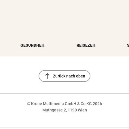
GESUNDHEIT
REISEZEIT
north
Zurück nach oben
© Krone Multimedia GmbH & Co KG 2026
Muthgasse 2, 1190 Wien