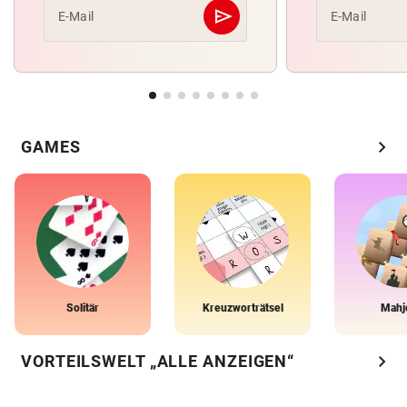
send
E-Mail
E-Mail
Abschicken
chevron_right
GAMES
Solitär
Kreuzworträtsel
Mahj
chevron_right
VORTEILSWELT „ALLE ANZEIGEN“