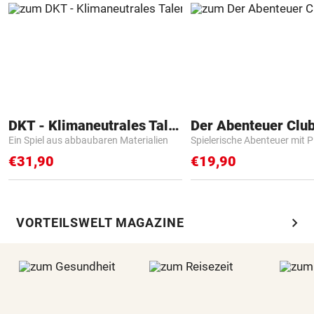
DKT - Klimaneutrales Talent
Der Abenteuer Clu
Ein Spiel aus abbaubaren Materialien
Spielerische Abenteuer mit P
€31,90
€19,90
chevron_right
VORTEILSWELT MAGAZINE