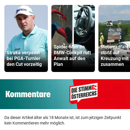
Spider-Man im
Motorradfahr
Straka verpasst
BMW-Cockpit ruft
stößt auf
bei PGA-Turnier
Anwalt auf den
Kreuzung mit
den Cut vorzeitig
Plan
zusammen
Da dieser Artikel älter als 18 Monate ist, ist zum jetzigen Zeitpunkt
kein Kommentieren mehr möglich.