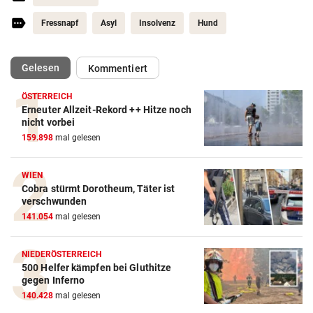
Fressnapf
Asyl
Insolvenz
Hund
(ausgewählt)
Gelesen
Kommentiert
ÖSTERREICH
Erneuter Allzeit-Rekord ++ Hitze noch
nicht vorbei
159.898
mal gelesen
WIEN
Cobra stürmt Dorotheum, Täter ist
verschwunden
141.054
mal gelesen
NIEDERÖSTERREICH
500 Helfer kämpfen bei Gluthitze
gegen Inferno
140.428
mal gelesen