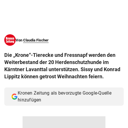
© Krone Multimedia GmbH & Co KG 2026
Muthgasse 2, 1190 Wien
Von
Claudia Fischer
Die „Krone“-Tierecke und Fressnapf werden den
Weiterbestand der 20 Herdenschutzhunde im
Kärntner Lavanttal unterstützen. Sissy und Konrad
Lippitz können getrost Weihnachten feiern.
Kronen Zeitung als bevorzugte Google-Quelle
hinzufügen