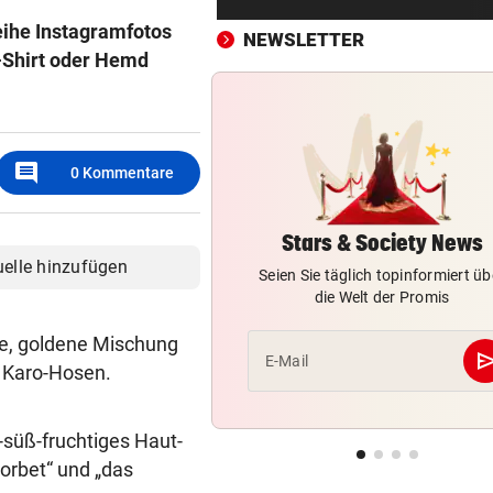
Gegner wohl fix!
eihe Instagramfotos
NEWSLETTER
T-Shirt oder Hemd
STRENGES KONZEPT
vor ein
Neustifter Kirtag: So soll We
sicher bleiben
„KRONE“-KOMMENTAR
vor ein
comment
0
Kommentare
So treiben sie Republik und 
blaue Hände
Stars & Society News
uelle hinzufügen
BUNDESLIGA IM TICKER
vor ein
Seien Sie täglich topinformiert üb
SCR Altach gegen WSG Tirol
die Welt der Promis
19.30 Uhr LIVE
te, goldene Mischung
se
E-Mail
„KRONE“ VOR ORT
vor ein
 Karo-Hosen.
Polizeianhaltezentrum: Leite
entkräftet Kritik
g-süß-fruchtiges Haut-
orbet“ und „das
IN MÖRBISCH
vor ein