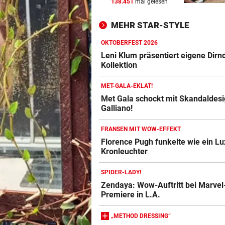
138.451
mal gelesen
nach Österreich?
MEHR STAR-STYLE
MEGA-PROJEKT WACKELT
vor ein
„Im Ausland rollen sie uns d
OKTOBERFEST 2026
roten Teppich aus“
Leni Klum präsentiert eigene Dirnd
Kollektion
LIVE IN DER METASTADT
vor 
MET-GALA-EKLAT!
Wincent Weiss: Fanliebe und
Met Gala schockt mit Skandaldes
falscher Freitag
Galliano!
FRANSEN MIT WOW-EFFEKT
Florence Pugh funkelte wie ein Lu
Kronleuchter
SPIDER-LADY!
Zendaya: Wow-Auftritt bei Marvel
Premiere in L.A.
„METHOD DRESSING“