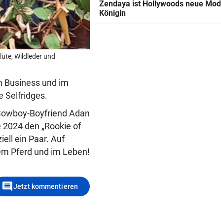
Zendaya ist Hollywoods neue Mod
Königin
üte, Wildleder und
im Business und im
e Selfridges.
 Cowboy-Boyfriend Adan
e 2024 den „Rookie of
iell ein Paar. Auf
 dem Pferd und im Leben!
comment
Jetzt kommentieren