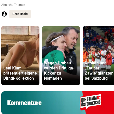
Ähnliche Themen
Bella Hadid
Wegen Umbau
Kapitän und
Leni Klum
wurden Drittliga-
„Zauber-
präsentiert eigene
Kicker zu
Zawie“glänzten
Dirndl-Kollektion
Nomaden
bei Salzburg