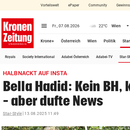
Vorteilswelt
ePaper
Community
Gewinns
close
Schließen
menu
Menü aufklappen
Fr., 07.08.2026
22°C
Wien
Abonnieren
Krone+
Österreich
Wien
Politik
Star
account_circle
arrow_right
Anmelden
Royals
Society International
Adabei Österreich
Adabei-TV
Star-S
pin_drop
arrow_right
Bundesland auswäh
Wien
HALBNACKT AUF INSTA
bookmark
Merkliste
Bella Hadid: Kein BH, 
– aber dufte News
Suchbegriff
search
eingeben
Star-Style
13.08.2025 11:49