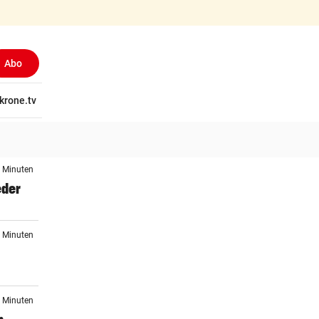
Abo
tschaft
krone.tv
Wissen
Gericht
Kolumnen
Freizeit
Reise
Ti
2 Minuten
eder
0 Minuten
5 Minuten