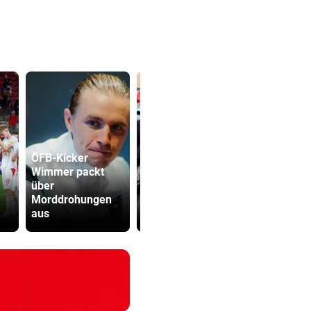
ÖFB-Kicker
Wimmer packt
Lottogewin
über
TV-Star geht mit
schickte o
Morddrohungen
Kanzler Stocker
Bilder an
aus
hart ins Gericht
Teenager