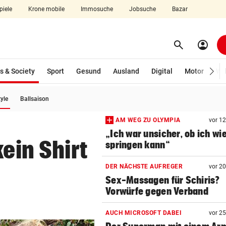
piele
Krone mobile
Immosuche
Jobsuche
Bazar
search
account_circle
Menü aufklappen
Suchen
(ausgewählt)
s & Society
Sport
Gesund
Ausland
Digital
Motor
Wir
(ausgewählt)
tyle
Ballsaison
len
AM WEG ZU OLYMPIA
vor 1
„Ich war unsicher, ob ich wi
kein Shirt
springen kann“
DER NÄCHSTE AUFREGER
vor 2
Sex-Massagen für Schiris?
Vorwürfe gegen Verband
AUCH MICROSOFT DABEI
vor 2