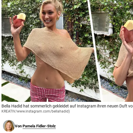
© Krone Multimedia GmbH & Co KG 2026
Muthgasse 2, 1190 Wien
Bella Hadid hat sommerlich gekleidet auf Instagram ihren neuen Duft vor
KREATIV/www.instagram.com/bellahadid)
Von
Pamela Fidler-Stolz