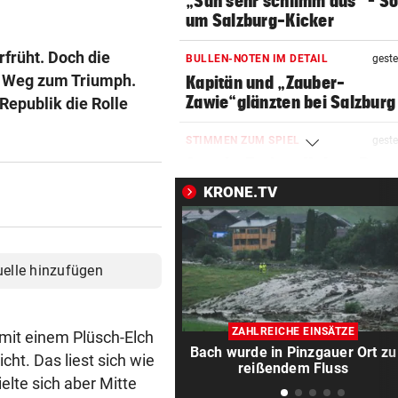
„Sah sehr schlimm aus“ – S
um Salzburg-Kicker
rfrüht. Doch die
BULLEN-NOTEN IM DETAIL
geste
en Weg zum Triumph.
Kapitän und „Zauber-
Zawie“glänzten bei Salzburg
Republik die Rolle
STIMMEN ZUM SPIEL
geste
Austria-Trainer Helm: „Das
uns besser!“
KRONE.TV
KUNDENDATEN BETROFFEN
geste
Cyberangriff auf Wiener
Schmuckhändler Frey Wille
uelle hinzufügen
EUROPA-LEAGUE-QUALI
geste
Joker Tabakovic führt Salzbu
ZAHLREICHE EINSÄTZE
 mit einem Plüsch-Elch
Last-Minute-Sieg
Bach wurde in Pinzgauer Ort zu
ht. Das liest sich wie
reißendem Fluss
lte sich aber Mitte
PALÄSTINENSER GETÖTET
geste