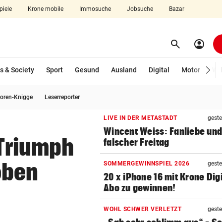
piele
Krone mobile
Immosuche
Jobsuche
Bazar
search
account_circle
Menü aufklappen
Suchen
s & Society
Sport
Gesund
Ausland
Digital
Motor
Wir
oren-Knigge
Leserreporter
len
LIVE IN DER METASTADT
geste
Wincent Weiss: Fanliebe und
Triumph
falscher Freitag
oben
SOMMERGEWINNSPIEL 2026
geste
20 x iPhone 16 mit Krone Digi
Abo zu gewinnen!
WOHL SCHWER VERLETZT
geste