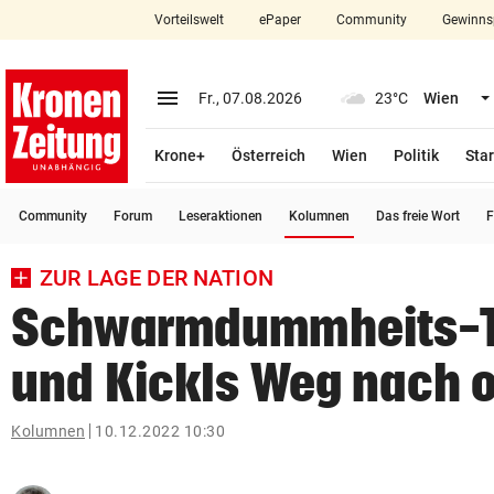
Vorteilswelt
ePaper
Community
Gewinns
close
Schließen
menu
Menü aufklappen
Fr., 07.08.2026
23°C
Wien
Abonnieren
Krone+
Österreich
Wien
Politik
Star
account_circle
arrow_right
Anmelden
(ausgewählt)
Community
Forum
Leseraktionen
Kolumnen
Das freie Wort
F
pin_drop
arrow_right
Bundesland auswäh
Wien
ZUR LAGE DER NATION
bookmark
Merkliste
Schwarmdummheits-
und Kickls Weg nach 
Suchbegriff
search
eingeben
Kolumnen
10.12.2022 10:30