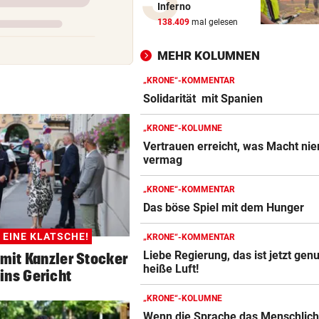
Inferno
Katzentöter-Anwalt: „Nie so 
138.409
mal gelesen
Hass begegnet“
MEHR KOLUMNEN
TRUMP DROHT:
geste
Lange Haftstrafen für Berich
„KRONE“-KOMMENTAR
über Waffenengpässe
Solidarität mit Spanien
„KRONE“-KOLUMNE
CONFERENCE LEAGUE
geste
Vertrauen erreicht, was Macht ni
Sieg! Austria stößt die Tür z
vermag
Play-off weit auf
„KRONE“-KOMMENTAR
MITTEN IN HITZEWELLE
geste
Das böse Spiel mit dem Hunger
Irre! Salzburg – Pafos wegen
Sintflut unterbrochen
 EINE KLATSCHE!
„KRONE“-KOMMENTAR
Liebe Regierung, das ist jetzt gen
 mit Kanzler Stocker
RADSPORT
geste
heiße Luft!
 ins Gericht
Reusser vor Ventoux-Etappe
weiter im Gelben Trikot
„KRONE“-KOLUMNE
Wenn die Sprache das Menschlic