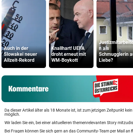
Justizmitarbeite
Auch in der
Knallhart! UEFA
n als
Slowakei neuer
droht erneut mit
Schmugglerin a
Allzeit-Rekord
WM-Boykott
Liebe?
Da dieser Artikel älter als 18 Monate ist, ist zum jetzigen Zeitpunkt k
möglich.
Wir laden Sie ein, bei einer aktuelleren themenrelevanten Story mitzudi
Bei Fragen können Sie sich gern an das Community-Team per Mail an