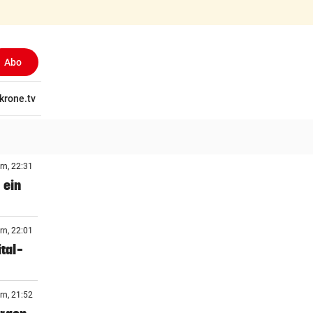
Abo
(ausgewählt)
tschaft
krone.tv
Wissen
Gericht
Kolumnen
Freizeit
Reise
Ti
rn, 22:31
 ein
rn, 22:01
tal-
rn, 21:52