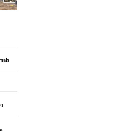
viel
rn, 19:25
te
rn, 19:24
emals
um
rn, 19:16
ug
rn, 19:11
he