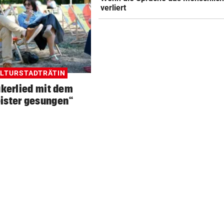
KEIN ARSENAL-WECHSEL
geste
verliert
Vinicius Jr. verlängert bei Re
Madrid bis 2032
UKRAINISCHER ANGRIFF?
geste
Vor Oman havarierter Tanker
ULTURSTADTRÄTIN
Ölkatastrophe droht
akerlied mit dem
„VERSTEHE ICH NICHT“
geste
ister gesungen“
ÖFB-Kicker Wimmer packt ü
Morddrohungen aus