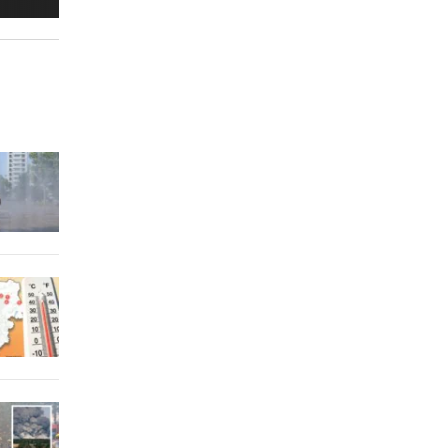
eit
rn, 20:15
rn, 20:06
 Arena
rn, 19:47
m ++
rn, 19:46
rn, 19:30