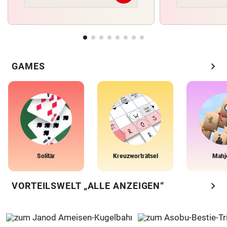
chevron_right
GAMES
Solitär
Kreuzworträtsel
Mahj
chevron_right
VORTEILSWELT „ALLE ANZEIGEN“