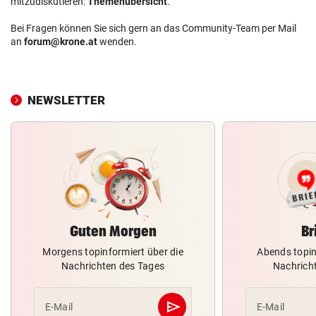
mitzudiskutieren:
Themenübersicht
.
Bei Fragen können Sie sich gern an das Community-Team per Mail
an
forum@krone.at
wenden.
NEWSLETTER
Guten Morgen
Br
Morgens topinformiert über die
Abends topin
Nachrichten des Tages
Nachrich
send
E-Mail
E-Mail
Abschicken