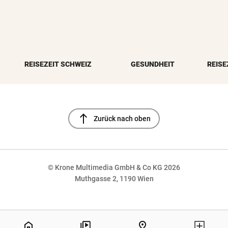
REISEZEIT SCHWEIZ
GESUNDHEIT
REISE
north
Zurück nach oben
© Krone Multimedia GmbH & Co KG 2026
Muthgasse 2, 1190 Wien
NaN%
home
pin_drop