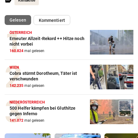
Klimakrise
(ausgewählt)
Gelesen
Kommentiert
ÖSTERREICH
Erneuter Allzeit-Rekord ++ Hitze noch
nicht vorbei
160.824
mal gelesen
WIEN
Cobra stürmt Dorotheum, Täter ist
verschwunden
142.235
mal gelesen
NIEDERÖSTERREICH
500 Helfer kämpfen bei Gluthitze
gegen Inferno
141.072
mal gelesen