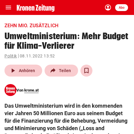
menu
account_circle
Navigation
Anmelden
Abo
close
Schließen
ein-/ausklappen
ZEHN MIO. ZUSÄTZLICH
Abonnieren
Umweltministerium: Mehr Budget
für Klima-Verlierer
account_circle
arrow_right
Anmelden
Politik
08.11.2022 13:52
pin_drop
arrow_right
Bundesland auswäh
Wien
play_arrow
Anhören
Teilen
bookmark
Merkliste
Von
krone.at
Suchbegriff
search
Das Umweltministerium wird in den kommenden
eingeben
vier Jahren 50 Millionen Euro aus seinem Budget
für die Finanzierung für die Behebung, Vermeidung
und Minimierung von Schäden („Loss and