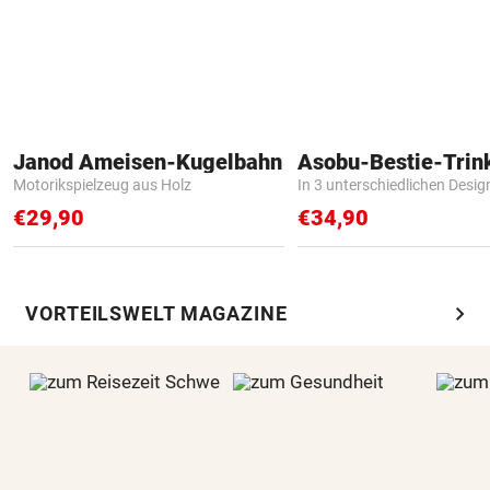
Janod Ameisen-Kugelbahn
Asobu-Bestie-Trin
Motorikspielzeug aus Holz
In 3 unterschiedlichen Desig
€29,90
€34,90
chevron_right
VORTEILSWELT MAGAZINE