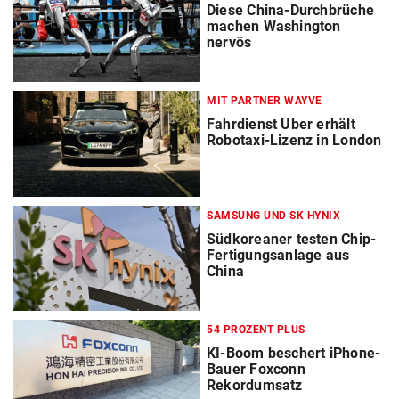
Diese China-Durchbrüche
machen Washington
nervös
MIT PARTNER WAYVE
Fahrdienst Uber erhält
Robotaxi-Lizenz in London
SAMSUNG UND SK HYNIX
Südkoreaner testen Chip-
Fertigungsanlage aus
China
54 PROZENT PLUS
KI-Boom beschert iPhone-
Bauer Foxconn
Rekordumsatz