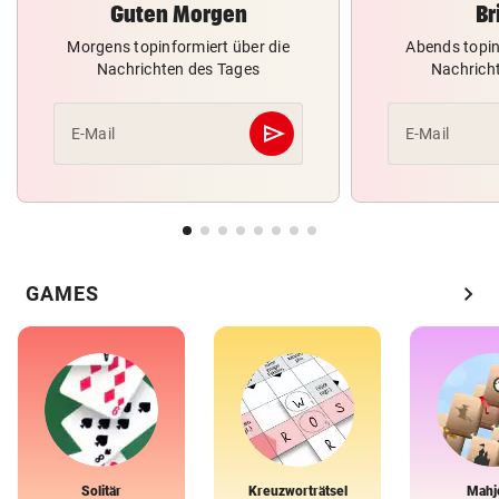
Guten Morgen
Br
Morgens topinformiert über die
Abends topin
Nachrichten des Tages
Nachrich
send
E-Mail
E-Mail
Abschicken
chevron_right
GAMES
Solitär
Kreuzworträtsel
Mahj