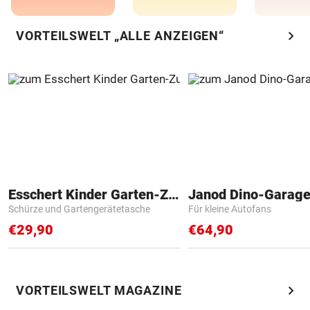
chevron_right
VORTEILSWELT „ALLE ANZEIGEN“
Esschert Kinder Garten-Zubehör
Janod Dino-Garag
Schürze und Gartengerätetasche
Für kleine Autofans
€29,90
€64,90
chevron_right
VORTEILSWELT MAGAZINE