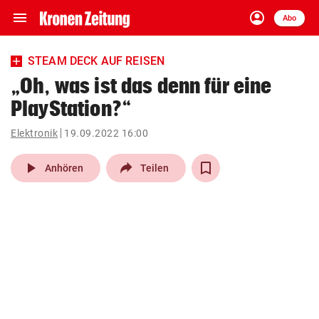
menu
account_circle
Navigation
Anmelden
Abo
close
Schließen
ein-/ausklappen
STEAM DECK AUF REISEN
Abonnieren
„Oh, was ist das denn für eine
PlayStation?“
account_circle
arrow_right
Anmelden
Elektronik
19.09.2022 16:00
pin_drop
arrow_right
Bundesland auswäh
Wien
play_arrow
Anhören
Teilen
bookmark
Merkliste
Suchbegriff
search
eingeben