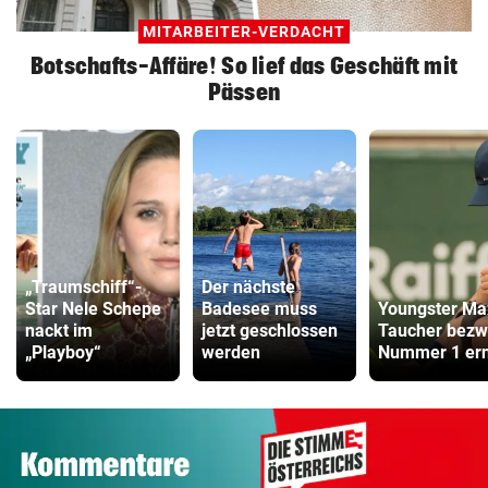
MITARBEITER-VERDACHT
Botschafts-Affäre! So lief das Geschäft mit
Pässen
„Traumschiff“-
Der nächste
Star Nele Schepe
Badesee muss
Youngster Ma
nackt im
jetzt geschlossen
Taucher bez
„Playboy“
werden
Nummer 1 er