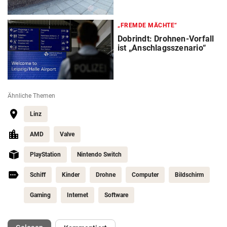
„FREMDE MÄCHTE“
Dobrindt: Drohnen-Vorfall
ist „Anschlagsszenario“
Ähnliche Themen
Linz
AMD
Valve
PlayStation
Nintendo Switch
Schiff
Kinder
Drohne
Computer
Bildschirm
Gaming
Internet
Software
(ausgewählt)