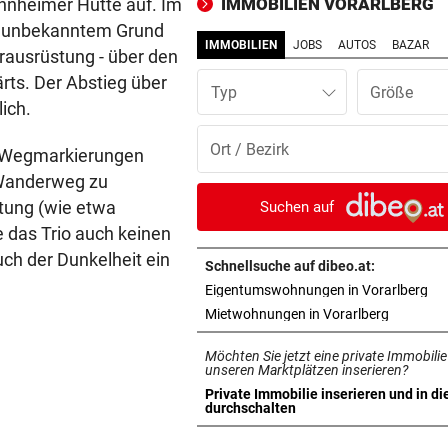
annheimer Hütte auf. Im
IMMOBILIEN VORARLBERG
neuen Headcoach
us unbekanntem Grund
IMMOBILIEN
JOBS
AUTOS
BAZAR
rausrüstung - über den
STREIT IN DORNBIRN
vor 
rts. Der Abstieg über
Dragqueen-Lesung lässt
Typ
konservative Seele kochen
lich.
EINSATZ IN BLUDENZ
vor 
e Wegmarkierungen
Schubhäftling gelingt bei
 Wanderweg zu
Transport die Flucht
tung (wie etwa
Suchen auf
 das Trio auch keinen
EIN TEURER SPASS
vor 
uch der Dunkelheit ein
Zyprer schrottet Lamborghin
Schnellsuche auf dibeo.at:
Huracan auf Alpenpass
in 
Eigentumswohnungen in Vorarlberg
in neuem 
Mietwohnungen in Vorarlberg
TOT GEBORGEN
vor 
Möchten Sie jetzt eine private Immobilie
Frau von Bord gefallen und 
unseren Marktplätzen inserieren?
Wellen verschluckt
Private Immobilie inserieren und in di
in neuem Tab öffnen
durchschalten
„OANEN IN DR KRONE“
vor 1