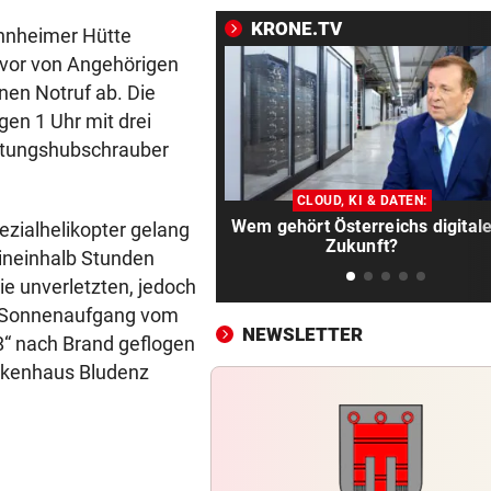
Der Platzhirsch im schönen
Brandnertal
KRONE.TV
annheimer Hütte
uvor von Angehörigen
NOLDE VERLIERT GELB
vor 1
nen Notruf ab. Die
„Captain Colin“ liegt nach R
en 1 Uhr mit drei
drei auf der Lauer
ttungshubschrauber
POLIZEI SUCHT ZEUGEN
vor 1
Radlerin gestürzt: Schweize
CLOUD, KI & DATEN:
Wem gehört Österreichs digital
SUV-Fahrer flüchtet
zialhelikopter gelang
Zukunft?
 Eineinhalb Stunden
LÄNDLE-HEIMKEHRER
vor 1
ie unverletzten, jedoch
Böckle geht gern baden,
h Sonnenaufgang vom
allerdings nur im See
NEWSLETTER
8“ nach Brand geflogen
nkenhaus Bludenz
URTEIL GEFALLEN
vor 1
Altacher Kies-Krieg: Gericht
Franz Kopf recht
ERNÜCHTERNDE BILANZ
vor 