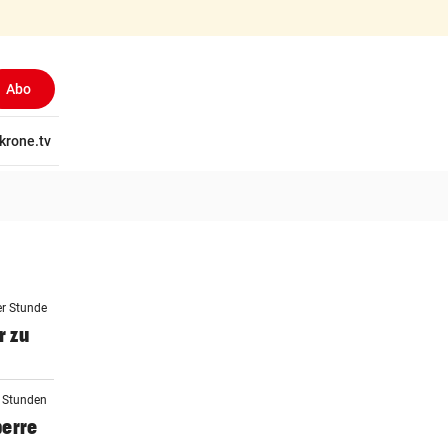
Abo
tschaft
krone.tv
Wissen
Gericht
Kolumnen
Freizeit
Reise
Ti
er Stunde
r zu
2 Stunden
perre