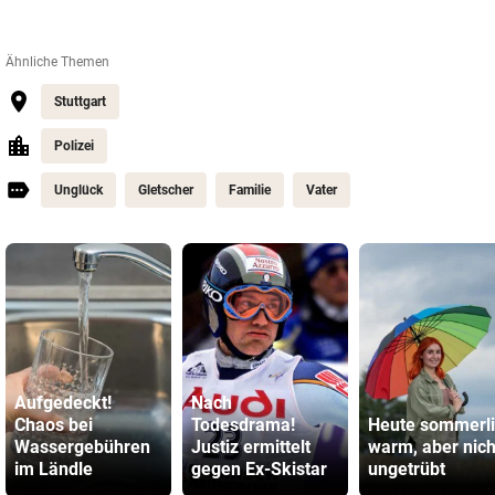
Ähnliche Themen
Stuttgart
Polizei
Unglück
Gletscher
Familie
Vater
Aufgedeckt!
Nach
Chaos bei
Todesdrama!
Heute sommerl
Wassergebühren
Justiz ermittelt
warm, aber nich
im Ländle
gegen Ex-Skistar
ungetrübt