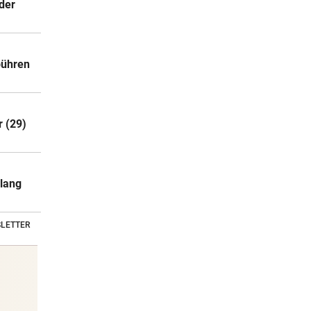
der
bühren
r (29)
nlang
LETTER