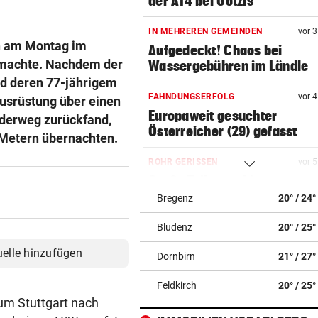
der A14 bei Götzis
IN MEHREREN GEMEINDEN
vor 
ch am Montag im
Aufgedeckt! Chaos bei
fmachte. Nachdem der
Wassergebühren im Ländle
und deren 77-jährigem
FAHNDUNGSERFOLG
vor 
ausrüstung über einen
Europaweit gesuchter
nderweg zurückfand,
Österreicher (29) gefasst
 Metern übernachten.
ROHR GERISSEN
vor 
Große Teile von Lingenau
stundenlang ohne Wasser
Bregenz
20° / 24°
Bludenz
20° / 25°
SENSATIONELLE ZAHLEN
vor 
Bregenzer Festspiele feiern
uelle hinzufügen
Dornbirn
21° / 27°
Rekord zur Halbzeit
Feldkirch
20° / 25°
EINE INTERNE LÖSUNG
vor 
um Stuttgart nach
Pioneers Vorarlberg kennen 