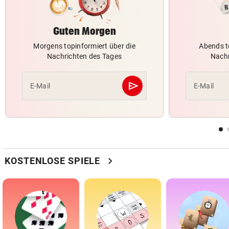
Guten Morgen
Morgens topinformiert über die
Abends t
Nachrichten des Tages
Nachr
send
E-Mail
E-Mail
Abschicken
chevron_right
KOSTENLOSE SPIELE