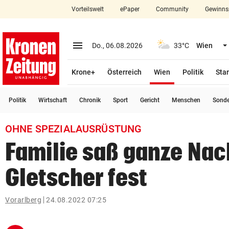
Vorteilswelt
ePaper
Community
Gewinns
close
Schließen
menu
Menü aufklappen
Do., 06.08.2026
33°C
Wien
Abonnieren
(ausgewählt)
Krone+
Österreich
Wien
Politik
Star
account_circle
arrow_right
Anmelden
Politik
Wirtschaft
Chronik
Sport
Gericht
Menschen
Sond
pin_drop
arrow_right
Bundesland auswäh
Wien
OHNE SPEZIALAUSRÜSTUNG
bookmark
Merkliste
Familie saß ganze Nac
Gletscher fest
Suchbegriff
search
eingeben
Vorarlberg
24.08.2022 07:25