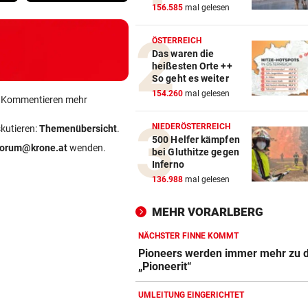
156.585
mal gelesen
ÖSTERREICH
Das waren die
heißesten Orte ++
So geht es weiter
154.260
mal gelesen
ein Kommentieren mehr
NIEDERÖSTERREICH
skutieren:
Themenübersicht
.
500 Helfer kämpfen
forum@krone.at
wenden.
bei Gluthitze gegen
Inferno
136.988
mal gelesen
MEHR VORARLBERG
NÄCHSTER FINNE KOMMT
Pioneers werden immer mehr zu 
„Pioneerit“
UMLEITUNG EINGERICHTET