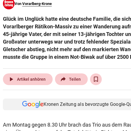
Von
Vorarlberg-Krone
© Krone Multimedia GmbH & Co KG 2026
Muthgasse 2, 1190 Wien
Glück im Unglück hatte eine deutsche Familie, die si
Vorarlberger Rätikon-Massiv zu einer Wanderung au
45-jährige Vater, der mit seiner 13-jährigen Tochter 
Großvater unterwegs war und trotz fehlender Spezial
Gletscher abstieg, nicht mehr auf den markierten Wa
musste die Gruppe in einem Not-Biwak auf über 2500
play_arrow
Artikel anhören
Teilen
Kronen Zeitung als bevorzugte Google-Q
Am Montag gegen 8.30 Uhr brach das Trio aus dem Ra