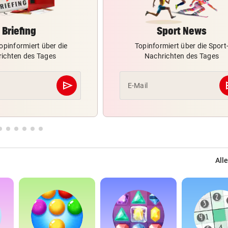
Briefing
Sport News
opinformiert über die
Topinformiert über die Sport
ichten des Tages
Nachrichten des Tages
send
s
E-Mail
Abschicken
Alle