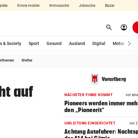
piele
Krone mobile
Immosuche
Jobsuche
Bazar
search
account_circle
Menü aufklappen
Suchen
s & Society
Sport
Gesund
Ausland
Digital
Motor
Wir
erthemen
Wetter
len
Vorarlberg
ht auf
NÄCHSTER FINNE KOMMT
vor ein
Pioneers werden immer meh
den „Pioneerit“
UMLEITUNG EINGERICHTET
vor 
Achtung Autofahrer: Nachts