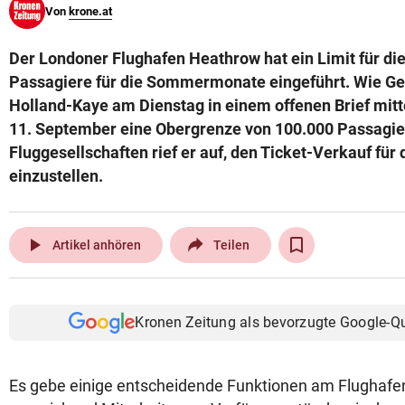
Von
krone.at
© Krone Multimedia GmbH & Co KG 2026
Muthgasse 2, 1190 Wien
Der Londoner Flughafen Heathrow hat ein Limit für di
Passagiere für die Sommermonate eingeführt. Wie Ge
Holland-Kaye am Dienstag in einem offenen Brief mitteil
11. September eine Obergrenze von 100.000 Passagie
Fluggesellschaften rief er auf, den Ticket-Verkauf für
einzustellen.
play_arrow
Artikel anhören
Teilen
Kronen Zeitung als bevorzugte Google-Q
Es gebe einige entscheidende Funktionen am Flughafen