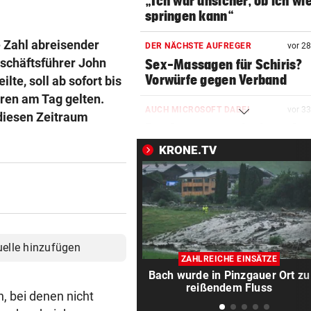
„Ich war unsicher, ob ich wi
springen kann“
e Zahl abreisender
DER NÄCHSTE AUFREGER
vor 2
schäftsführer John
Sex-Massagen für Schiris?
Vorwürfe gegen Verband
te, soll ab sofort bis
ren am Tag gelten.
AUCH MICROSOFT DABEI
vor 3
 diesen Zeitraum
Der Superman mit einem Ar
sorgte für Revolution
KRONE.TV
BRAND IM FÖHRENWALD
vor 3
Glutnester halten die
Feuerwehrleute auf Trab
„KRONE“-KOMMENTAR
vor 3
uelle hinzufügen
Der Aufstieg des Attila Dogu
ZAHLREICHE EINSÄTZE
Bach wurde in Pinzgauer Ort zu
NUMMER NEUN ZU STARK
vor ein
reißendem Fluss
, bei denen nicht
Nur 2 Games, kein Handschl