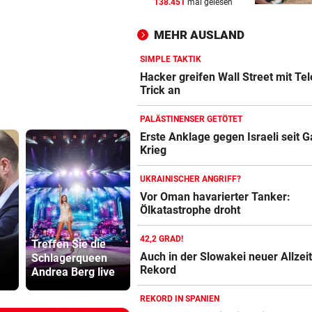
138.451
mal gelesen
Ein Sieg des Antisemitismus
MEHR AUSLAND
AUF BURG TAGGENBRUNN
vor 
„Totale Eskalation“ mit Fitne
SIMPLE TAKTIK
Star Sascha Huber
Hacker greifen Wall Street mit Tel
Trick an
WETTLAUF IN EUROPA
vor 
PALÄSTINENSER GETÖTET
Wann kommen die Robotaxis
Erste Anklage gegen Israeli seit 
nach Österreich?
Krieg
UKRAINISCHER ANGRIFF?
Vor Oman havarierter Tanker:
Ölkatastrophe droht
Vinicius Jr.
Lottogewin
42,2 GRAD!
Treffen Sie die
verlängert bei
schickte o
Auch in der Slowakei neuer Allzeit
Schlagerqueen
Real Madrid bis
Bilder an
Rekord
Andrea Berg live
2032
Teenager
REKORD IN SPANIEN