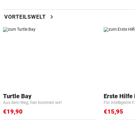
chevron_right
VORTEILSWELT
Turtle Bay
Erste Hilfe
Aus dem Weg, hier kommen wir!
Für intelligente 
€19,90
€15,95