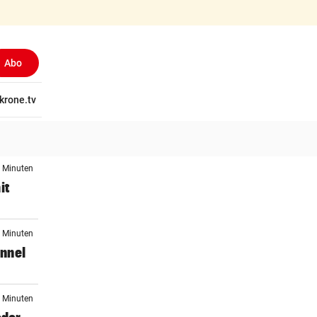
Abo
tschaft
krone.tv
Wissen
Gericht
Kolumnen
Freizeit
Reise
Ti
4 Minuten
it
5 Minuten
nnel
0 Minuten