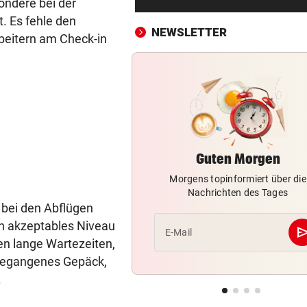
ondere bei der
Potapova geht unter
. Es fehle den
NEWSLETTER
beitern am Check-in
GUT-BEHRAMI HÖRT AUF
vor ein
Ski-Paukenschlag: Verband
„nicht vorbeireitet“
DANK ENERGIE VON BANK
vor ein
Rapid: „Plan“ ging auf – letz
Gegner wohl fix!
Guten Morgen
STRENGES KONZEPT
vor 
Morgens topinformiert über die
Neustifter Kirtag: So soll We
Nachrichten des Tages
sicher bleiben
 bei den Abflügen
in akzeptables Niveau
„KRONE“-KOMMENTAR
vor 
se
E-Mail
en lange Wartezeiten,
So treiben sie Republik und 
blaue Hände
 gegangenes Gepäck,
.
BUNDESLIGA IM TICKER
vor 