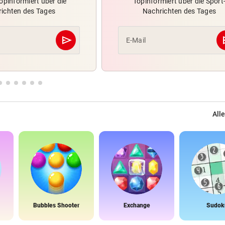
opinformiert über die
Topinformiert über die Sport
ichten des Tages
Nachrichten des Tages
send
s
E-Mail
Abschicken
Alle
Bubbles Shooter
Exchange
Sudok