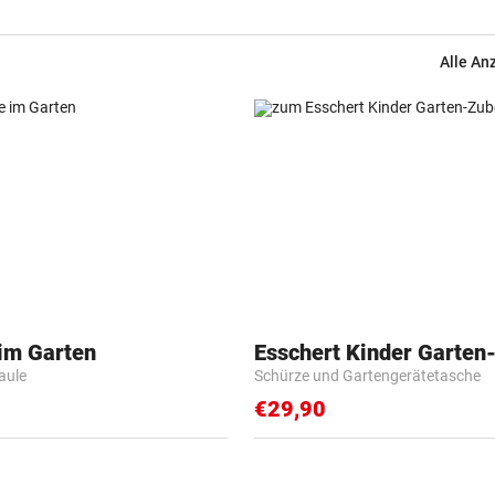
Alle An
 im Garten
Esschert Kinder Garten
Faule
Schürze und Gartengerätetasche
€29,90