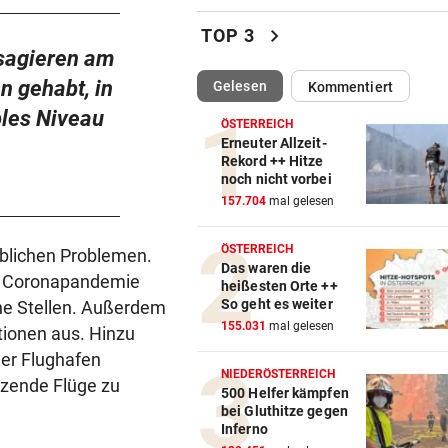
SCR Altach gegen WSG Tirol
19.30 Uhr LIVE
chevron_right
TOP 3
sagieren am
„KRONE“ VOR ORT
vor 
n gehabt, in
(ausgewählt)
Gelesen
Kommentiert
Polizeianhaltezentrum: Leite
bles Niveau
entkräftet Kritik
ÖSTERREICH
Erneuter Allzeit-
IN MÖRBISCH
vor 
Rekord ++ Hitze
noch nicht vorbei
Treffen Sie die Schlagerque
157.704
mal gelesen
Andrea Berg live
ÖSTERREICH
eblichen Problemen.
ELTERN SCHLUGEN ALARM
vor 
Das waren die
Lottogewinner schickte obs
er Coronapandemie
heißesten Orte ++
Bilder an Teenager
So geht es weiter
che Stellen. Außerdem
155.031
mal gelesen
tionen aus. Hinzu
OKTOBERFEST 2026
vor 
er Flughafen
Leni Klum präsentiert eigen
NIEDERÖSTERREICH
zende Flüge zu
Dirndl-Kollektion
500 Helfer kämpfen
bei Gluthitze gegen
Inferno
„KRONE“-KOMMENTAR
vor 