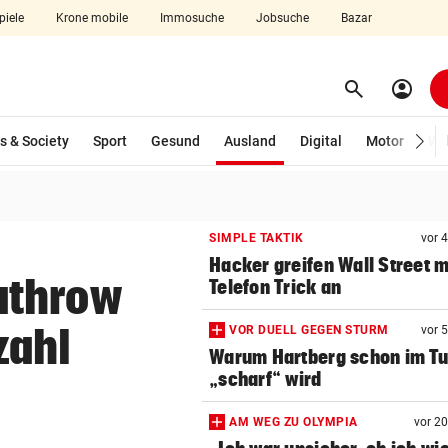
piele
Krone mobile
Immosuche
Jobsuche
Bazar
search
account_circle
Menü aufklappen
Suchen
(ausgewählt)
s & Society
Sport
Gesund
Ausland
Digital
Motor
Wir
len
SIMPLE TAKTIK
vor 
Hacker greifen Wall Street m
athrow
Telefon Trick an
zahl
VOR DUELL GEGEN STURM
vor 
Warum Hartberg schon im Tu
„scharf“ wird
AM WEG ZU OLYMPIA
vor 2