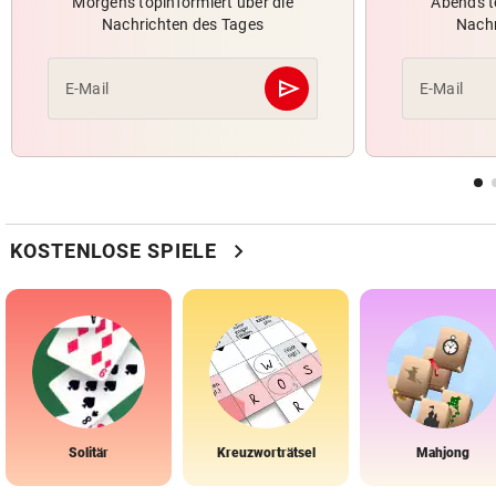
Morgens topinformiert über die
Abends t
Nachrichten des Tages
Nachr
send
E-Mail
E-Mail
Abschicken
chevron_right
KOSTENLOSE SPIELE
Solitär
Kreuzworträtsel
Mahjong