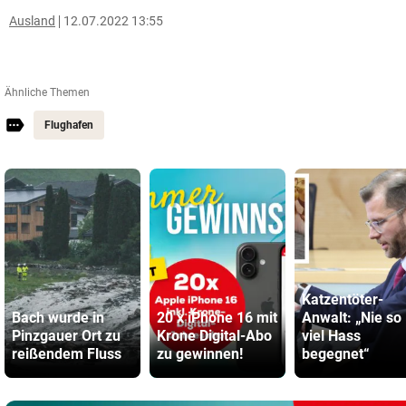
Ausland
12.07.2022 13:55
Ähnliche Themen
Flughafen
Katzentöter-
Bach wurde in
20 x iPhone 16 mit
Anwalt: „Nie so
Pinzgauer Ort zu
Krone Digital-Abo
viel Hass
reißendem Fluss
zu gewinnen!
begegnet“