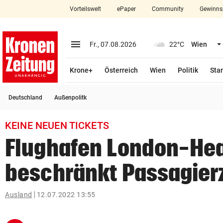
Vorteilswelt
ePaper
Community
Gewinns
close
Schließen
menu
Menü aufklappen
Fr., 07.08.2026
22°C
Wien
Abonnieren
Krone+
Österreich
Wien
Politik
Star
account_circle
arrow_right
Anmelden
Deutschland
Außenpolitk
pin_drop
arrow_right
Bundesland auswäh
Wien
KEINE NEUEN TICKETS
bookmark
Merkliste
Flughafen London-He
beschränkt Passagier
Suchbegriff
search
eingeben
Ausland
12.07.2022 13:55