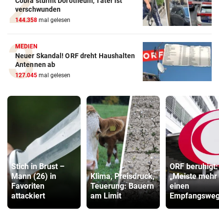
Cobra stürmt Dorotheum, Täter ist
verschwunden
144.358
mal gelesen
MEDIEN
Neuer Skandal! ORF dreht Haushalten
Antennen ab
127.045
mal gelesen
Stich in Brust –
ORF beruhigt:
Mann (26) in
Klima, Preisdruck,
„Meiste mehr 
Favoriten
Teuerung: Bauern
einen
attackiert
am Limit
Empfangsweg