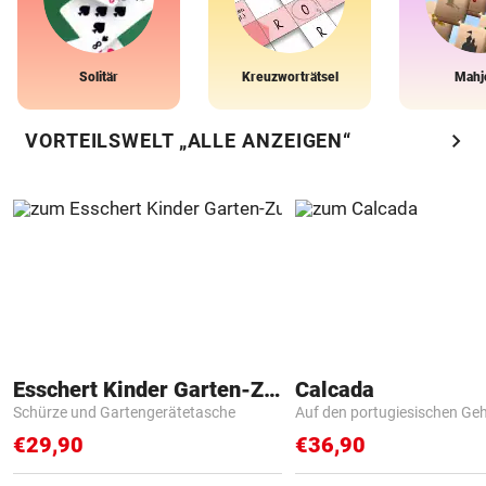
Solitär
Kreuzworträtsel
Mahj
chevron_right
VORTEILSWELT „ALLE ANZEIGEN“
Esschert Kinder Garten-Zubehör
Calcada
Schürze und Gartengerätetasche
Auf den portugiesischen G
€29,90
€36,90