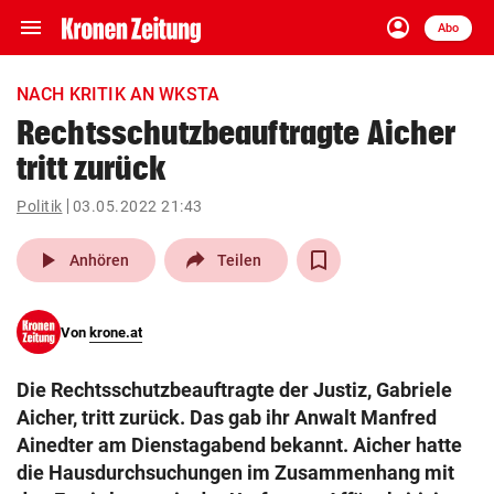
menu
account_circle
Navigation
Anmelden
Abo
close
Schließen
ein-/ausklappen
NACH KRITIK AN WKSTA
Abonnieren
Rechtsschutzbeauftragte Aicher
tritt zurück
account_circle
arrow_right
Anmelden
Politik
03.05.2022 21:43
pin_drop
arrow_right
Bundesland auswäh
Wien
play_arrow
Anhören
Teilen
bookmark
Merkliste
Von
krone.at
Suchbegriff
search
Die Rechtsschutzbeauftragte der Justiz, Gabriele
eingeben
Aicher, tritt zurück. Das gab ihr Anwalt Manfred
Ainedter am Dienstagabend bekannt. Aicher hatte
die Hausdurchsuchungen im Zusammenhang mit