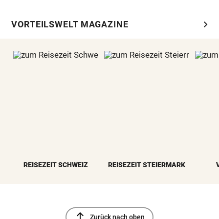
chevron_right
VORTEILSWELT MAGAZINE
REISEZEIT SCHWEIZ
REISEZEIT STEIERMARK
north
Zurück nach oben