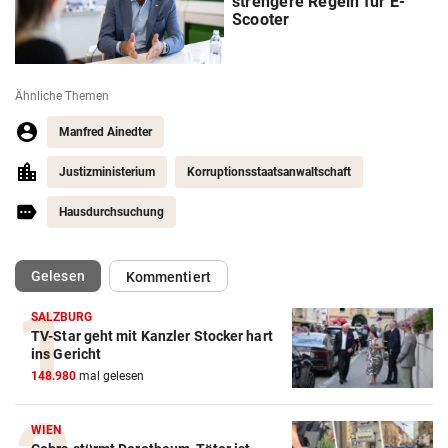
strengere Regeln für E-
Scooter
Ähnliche Themen
Manfred Ainedter
Justizministerium
Korruptionsstaatsanwaltschaft
Hausdurchsuchung
(ausgewählt)
Gelesen
Kommentiert
SALZBURG
TV-Star geht mit Kanzler Stocker hart
ins Gericht
148.980
mal gelesen
WIEN