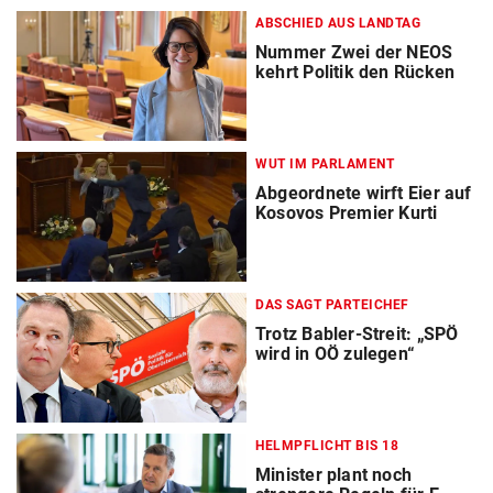
ABSCHIED AUS LANDTAG
Nummer Zwei der NEOS
kehrt Politik den Rücken
WUT IM PARLAMENT
Abgeordnete wirft Eier auf
Kosovos Premier Kurti
DAS SAGT PARTEICHEF
Trotz Babler-Streit: „SPÖ
wird in OÖ zulegen“
HELMPFLICHT BIS 18
Minister plant noch