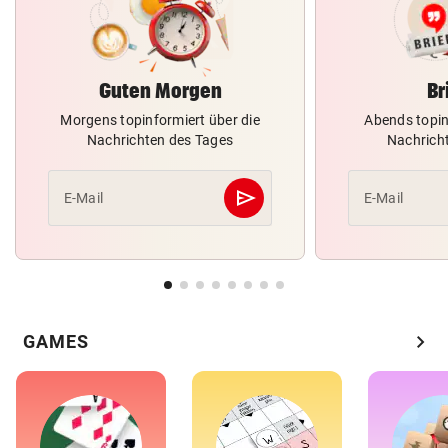
Guten Morgen
Br
Morgens topinformiert über die
Abends topin
Nachrichten des Tages
Nachrich
send
E-Mail
E-Mail
Abschicken
chevron_right
GAMES