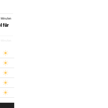
7 Minuten
l für
3 Minuten
 Frau
er Stunde
r noch
er Stunde
er Stunde