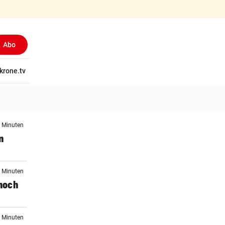
Abo
tschaft
krone.tv
Wissen
Gericht
Kolumnen
Freizeit
Reise
Ti
4 Minuten
n
7 Minuten
noch
4 Minuten