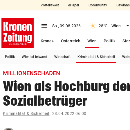
Vorteilswelt
ePaper
Community
Gewinns
close
Schließen
menu
Menü aufklappen
So., 09.08.2026
28°C
Wien
Abonnieren
(ausgewählt)
Krone+
Österreich
Wien
Politik
Star
account_circle
arrow_right
Anmelden
(ausge
Politik
Wien ist leiwand
Wirtschaft
Kriminalität & Sicherheit
Wohn
pin_drop
arrow_right
Bundesland auswäh
Wien
MILLIONENSCHADEN
bookmark
Merkliste
Wien als Hochburg de
Sozialbetrüger
Suchbegriff
search
eingeben
Kriminalität & Sicherheit
28.04.2022 06:00