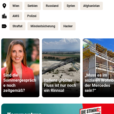
Wien
Serbien
Russland
Syrien
Afghanistan
AMS
Polizei
Straftat
Mindestsicherung
Hacker
Sind die
„Muss es im
Sommergespräch
Italiens größter
sozialen Wohn
e noch
Fluss ist nur noch
der Mercedes
zeitgemäß?
ein Rinnsal
sein?“