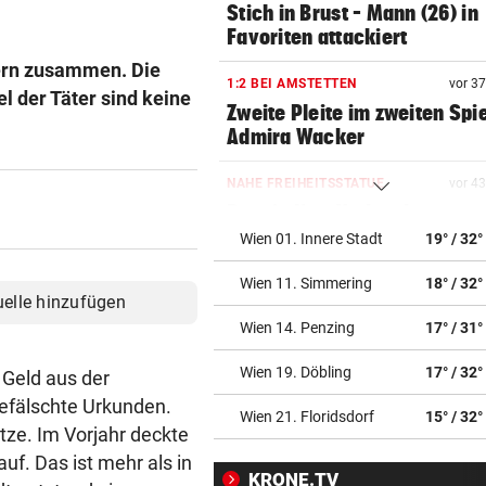
Stich in Brust – Mann (26) in
Favoriten attackiert
dern zusammen. Die
1:2 BEI AMSTETTEN
vor 3
el der Täter sind keine
Zweite Pleite im zweiten Spie
Admira Wacker
NAHE FREIHEITSSTATUE
vor 4
Boot in New York gekentert –
und Säugling tot
Wien 01. Innere Stadt
19° / 32°
Wien 11. Simmering
18° / 32°
DÜRRE UND HITZE
vor ein
uelle hinzufügen
Italiens größter Fluss ist nu
Wien 14. Penzing
17° / 31°
ein Rinnsal
Wien 19. Döbling
17° / 32°
Geld aus der
AUF MARIAHILFER STRASSE
vor ein
efälschte Urkunden.
Mann mit Stanleymesser ins
Wien 21. Floridsdorf
15° / 32°
itze. Im Vorjahr deckte
Gesicht gestochen
auf. Das ist mehr als in
KRONE.TV
DFB-PROFI PACKT AUS:
vor ein