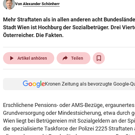
Von
Alexander Schönherr
© Krone Multimedia GmbH & Co KG 2026
Muthgasse 2, 1190 Wien
Mehr Straftaten als in allen anderen acht Bundeslän
Stadt Wien ist Hochburg der Sozialbetrüger. Drei Viert
Österreicher. Die Fakten.
play_arrow
Artikel anhören
Teilen
Kronen Zeitung als bevorzugte Google-Q
Erschlichene Pensions- oder AMS-Bezüge, ergaunertes 
Grundversorgung oder Mindestsicherung, etwa durch g
Wien liegt bei Betrügereien mit Sozialgeldern an der Sp
die spezialisierte Taskforce der Polizei 2225 Straftaten 