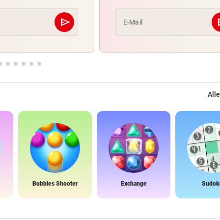
send
s
E-Mail
Abschicken
Alle
Bubbles Shooter
Exchange
Sudok