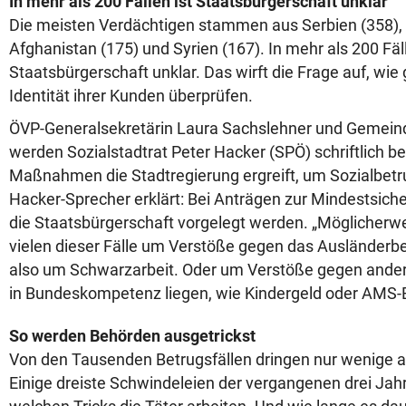
In mehr als 200 Fällen ist Staatsbürgerschaft unklar
Die meisten Verdächtigen stammen aus Serbien (358), 
Afghanistan (175) und Syrien (167). In mehr als 200 Fäll
Staatsbürgerschaft unklar. Das wirft die Frage auf, wie
Identität ihrer Kunden überprüfen.
ÖVP-Generalsekretärin Laura Sachslehner und Gemein
werden Sozialstadtrat Peter Hacker (SPÖ) schriftlich b
Maßnahmen die Stadtregierung ergreift, um Sozialbet
Hacker-Sprecher erklärt: Bei Anträgen zur Mindestsi
die Staatsbürgerschaft vorgelegt werden. „Möglicherwe
vielen dieser Fälle um Verstöße gegen das Ausländerb
also um Schwarzarbeit. Oder um Verstöße gegen andere
in Bundeskompetenz liegen, wie Kindergeld oder AMS-B
So werden Behörden ausgetrickst
Von den Tausenden Betrugsfällen dringen nur wenige an 
Einige dreiste Schwindeleien der vergangenen drei Jahr