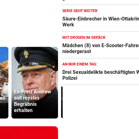
SERIE GEHT WEITER
Säure-Einbrecher in Wien-Ottakri
Werk
MIT DROGEN IM GEPÄCK
Mädchen (8) von E-Scooter-Fahre
niedergerast
AN NUR EINEM TAG:
Drei Sexualdelikte beschäftigten 
Polizei
Ex-Prinz Andrew
Traktor während
bau
soll royales
der Fahrt in
Drohung: 3
Begräbnis
Flammen
Besucher 
erhalten
aufgegangen
Festival ve