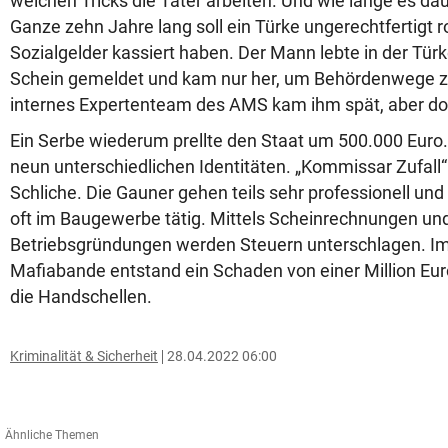
welchen Tricks die Täter arbeiten. Und wie lange es daue
Ganze zehn Jahre lang soll ein Türke ungerechtfertigt r
Sozialgelder kassiert haben. Der Mann lebte in der Tür
Schein gemeldet und kam nur her, um Behördenwege zu
internes Expertenteam des AMS kam ihm spät, aber doc
Ein Serbe wiederum prellte den Staat um 500.000 Euro
neun unterschiedlichen Identitäten. „Kommissar Zufall
Schliche. Die Gauner gehen teils sehr professionell und
oft im Baugewerbe tätig. Mittels Scheinrechnungen un
Betriebsgründungen werden Steuern unterschlagen. Im 
Mafiabande entstand ein Schaden von einer Million Euro
die Handschellen.
Kriminalität & Sicherheit
28.04.2022 06:00
Ähnliche Themen