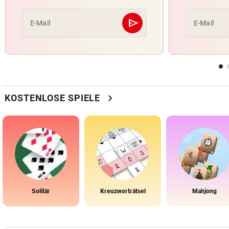
send
E-Mail
E-Mail
Abschicken
chevron_right
KOSTENLOSE SPIELE
Solitär
Kreuzworträtsel
Mahjong