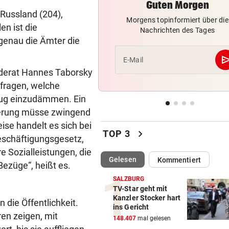
Guten Morgen
AM HEIMWEG
vor 
Russland (204),
Fußgänger getötet: Lenker
Morgens topinformiert über die
en ist die
flüchtet nach Unfall
Nachrichten des Tages
 genau die Ämter die
SERIE GEHT WEITER
vor 
se
E-Mail
Säure-Einbrecher in Wien-
derat Hannes Taborsky
Ottakring am Werk
efragen, welche
rug einzudämmen. Ein
ALLE TITEL WEG, ABER:
vor 
cherung müsse zwingend
Ex-Prinz Andrew soll royales
Begräbnis erhalten
ise handelt es sich bei
chevron_right
TOP 3
eschäftigungsgesetz,
NACH „KRONE“-BERICHT
vor 
 Sozialleistungen, die
ORF beruhigt: „Meiste mehr 
(ausgewählt)
Gelesen
Kommentiert
ezüge“, heißt es.
einen Empfangsweg“
SALZBURG
TV-Star geht mit
DEUTLICHE WORTE
vor 
Kanzler Stocker hart
die Öffentlichkeit.
„Katastrophal“: Benatia rec
ins Gericht
en zeigen, mit
mit Ex-Klub ab
148.407
mal gelesen