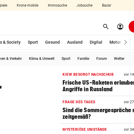
piele
Krone mobile
Immosuche
Jobsuche
Bazar
search
account_circle
Menü aufklappen
Suchen
s & Society
Sport
Gesund
Ausland
Digital
Motor
Wir
wählt)
en & Verkehr
Klima & Umwelt
Sport
Familie
Forum
Wetter
len
KIEW BESORGT NACHSCHUB
vor 1
Frische US-Raketen erlaube
r
Angriffe in Russland
FRAGE DES TAGES
vor 2
Sind die Sommergespräche 
zeitgemäß?
MYSTERIÖSE UMSTÄNDE
vor 3