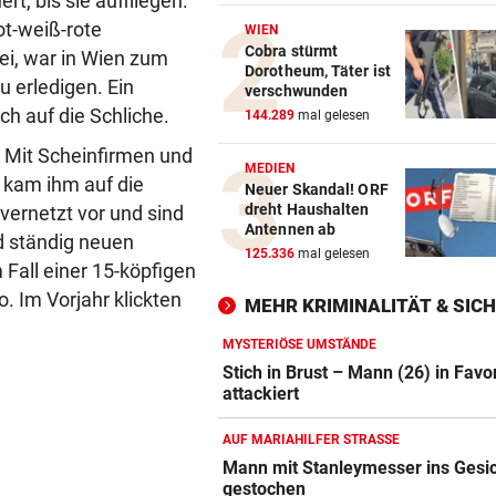
rt, bis sie auffliegen.
WAREN ES JÄGER?
vor 
ot-weiß-rote
WIEN
Frau entdeckte Einschussloc
Cobra stürmt
kei, war in Wien zum
Dorotheum, Täter ist
ihrem Auto
 erledigen. Ein
verschwunden
h auf die Schliche.
144.289
mal gelesen
JEDE 5. IST GEFÄHRDET
vor 
Armut: Kindererziehung kost
. Mit Scheinfirmen und
MEDIEN
Frauen die Pension
“ kam ihm auf die
Neuer Skandal! ORF
dreht Haushalten
 vernetzt vor und sind
MIT DROGEN IM GEPÄCK
vor 
Antennen ab
d ständig neuen
Mädchen (8) von E-Scooter-
125.336
mal gelesen
Fall einer 15-köpfigen
Fahrer niedergerast
. Im Vorjahr klickten
MEHR KRIMINALITÄT & SIC
MYSTERIÖSE UMSTÄNDE
Stich in Brust – Mann (26) in Favo
attackiert
AUF MARIAHILFER STRASSE
Mann mit Stanleymesser ins Gesi
gestochen