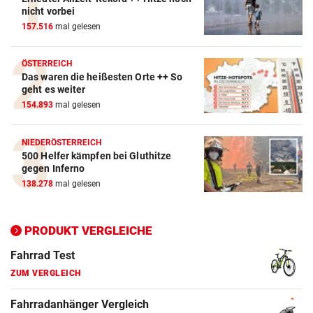
Action-Cam Vergleich
nicht vorbei
157.516
mal gelesen
ZUM VERGLEICH
Crosstrainer Vergleich
ÖSTERREICH
Das waren die heißesten Orte ++ So
ZUM VERGLEICH
geht es weiter
154.893
mal gelesen
E-Bike Vergleich
ZUM VERGLEICH
NIEDERÖSTERREICH
500 Helfer kämpfen bei Gluthitze
Elektro-Scooter Vergleich
gegen Inferno
ZUM VERGLEICH
138.278
mal gelesen
Ergometer Vergleich
ZUM VERGLEICH
PRODUKT VERGLEICHE
Fahrrad Test
ZUM VERGLEICH
Fahrradanhänger Vergleich