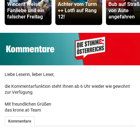
Wincent Weiss:
Achter vom Turm
Bub auf Stra
Fanliebe und ein
++ Lotfi auf Rang
von Auto
falscher Freitag
12!
angefahren
Liebe Leserin, lieber Leser,
die Kommentarfunktion steht Ihnen ab 6 Uhr wieder wie gewohnt
zur Verfügung.
Mit freundlichen Grüßen
das krone.at-Team