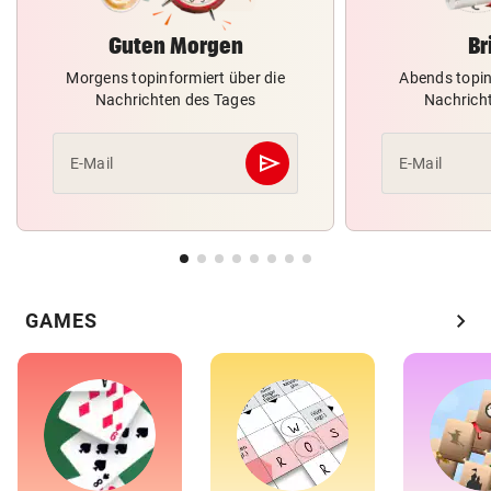
Guten Morgen
Br
Morgens topinformiert über die
Abends topin
Nachrichten des Tages
Nachrich
send
E-Mail
E-Mail
Abschicken
chevron_right
GAMES