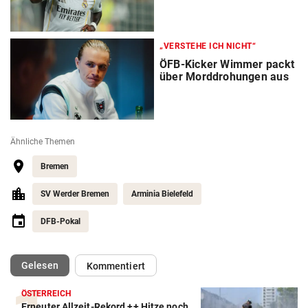
„VERSTEHE ICH NICHT“
ÖFB-Kicker Wimmer packt
über Morddrohungen aus
Ähnliche Themen
Bremen
SV Werder Bremen
Arminia Bielefeld
DFB-Pokal
(ausgewählt)
Gelesen
Kommentiert
ÖSTERREICH
Erneuter Allzeit-Rekord ++ Hitze noch