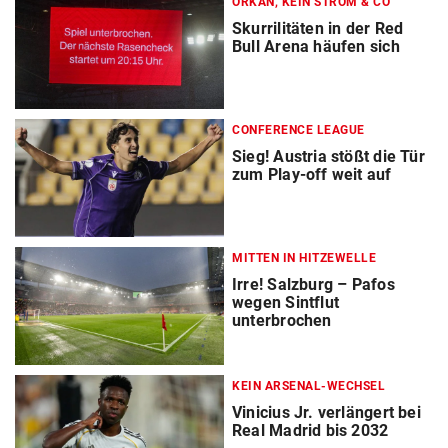
ORKAN, KEIN STROM & CO
Skurrilitäten in der Red
Bull Arena häufen sich
CONFERENCE LEAGUE
Sieg! Austria stößt die Tür
zum Play-off weit auf
MITTEN IN HITZEWELLE
Irre! Salzburg – Pafos
wegen Sintflut
unterbrochen
KEIN ARSENAL-WECHSEL
Vinicius Jr. verlängert bei
Real Madrid bis 2032