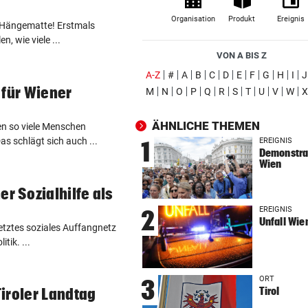
Brasilien-Legende schockt 
Organisation
Produkt
Ereignis
e Hängematte! Erstmals
mit Mallet-Finger
n, wie viele ...
VON A BIS Z
KIND UND PARTNER TOT
vor 
(ausgewählt)
A-Z
#
A
B
C
D
E
F
G
H
I
J
Traktor-Unglück: Mutter (36
 für Wiener
M
N
O
P
Q
R
S
T
U
V
W
X
meldet sich zu Wort
ÄHNLICHE THEMEN
STRATEGIE FEHLT
vor 
en so viele Menschen
as schlägt sich auch ...
Schutz vor Drohnen? Österr
EREIGNIS
1
Demonstrat
hat keinen Plan
Wien
LÄNDLE-KICKER SIEGEN
vor 
 Sozialhilfe als
3:1 nach 0:1! Altach dreht De
EREIGNIS
2
gegen WSG Tirol
Unfall Wie
letztes soziales Auffangnetz
itik. ...
KRITIK AUS POLITIK
vor 
Theater stellt Planschbecke
ORT
3
300.000 Euro auf
Tirol
iroler Landtag