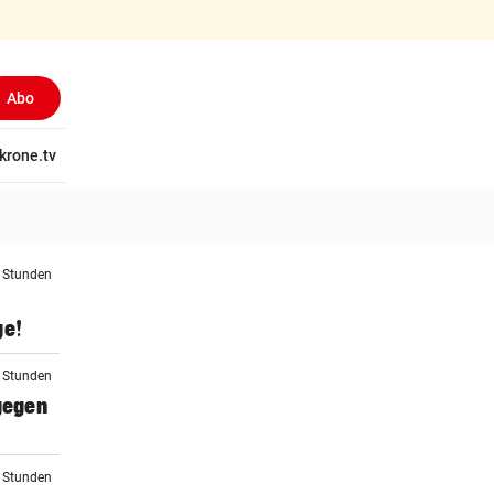
Abo
tschaft
krone.tv
Wissen
Gericht
Kolumnen
Freizeit
Reise
Ti
3 Stunden
ge!
4 Stunden
 gegen
4 Stunden