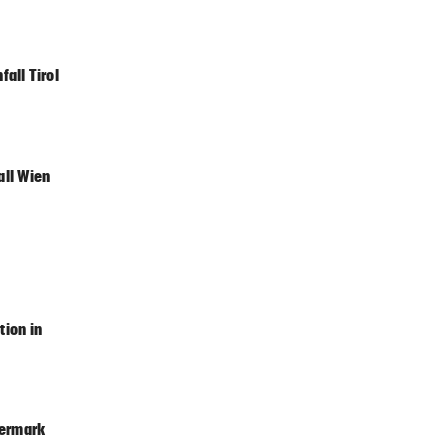
6 Stunden
fall Tirol
6 Stunden
all Wien
6 Stunden
k
6 Stunden
ion in
6 Stunden
Pleite
iermark