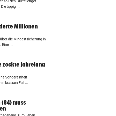
r soll den Gürtel enger
 Die üppig ...
derte Millionen
 über die Mindestsicherung in
 Eine ...
te zockte jahrelang
iche Sondereinheit
en krassen Fall ...
 (84) muss
hen
 Pflegeheim, zum Leben