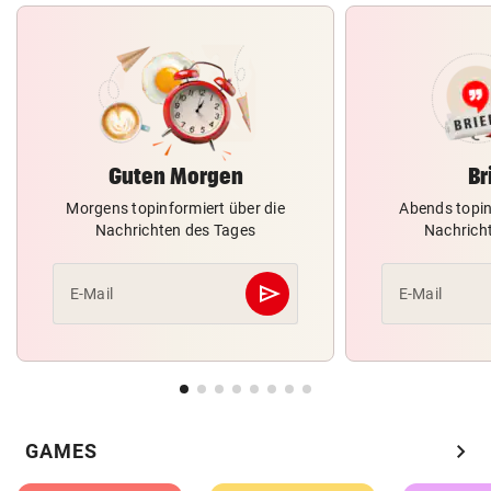
Guten Morgen
Br
Morgens topinformiert über die
Abends topin
Nachrichten des Tages
Nachrich
send
E-Mail
E-Mail
Abschicken
chevron_right
GAMES