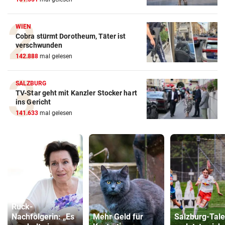
WIEN
Cobra stürmt Dorotheum, Täter ist
verschwunden
142.888
mal gelesen
SALZBURG
TV-Star geht mit Kanzler Stocker hart
ins Gericht
141.633
mal gelesen
Ruck-
Nachfolgerin: „Es
Mehr Geld für
Salzburg-Tale