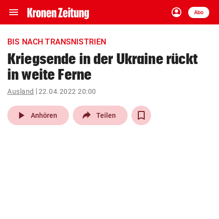
menu
account_circle
Navigation
Anmelden
Abo
close
Schließen
ein-/ausklappen
BIS NACH TRANSNISTRIEN
Abonnieren
Kriegsende in der Ukraine rückt
in weite Ferne
account_circle
arrow_right
Anmelden
Ausland
22.04.2022 20:00
pin_drop
arrow_right
Bundesland auswäh
Wien
play_arrow
Anhören
Teilen
bookmark
Merkliste
Suchbegriff
search
eingeben