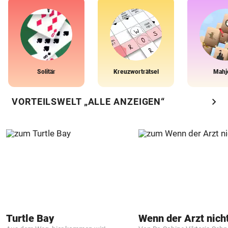
Solitär
Kreuzworträtsel
Mahj
chevron_right
VORTEILSWELT „ALLE ANZEIGEN“
Turtle Bay