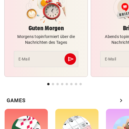
Guten Morgen
Br
Morgens topinformiert über die
Abends topin
Nachrichten des Tages
Nachrich
send
E-Mail
E-Mail
Abschicken
chevron_right
GAMES