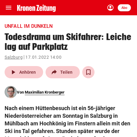
menu
account_circle
Navigation
Anmelden
Abo
close
Schließen
ein-/ausklappen
UNFALL IM DUNKELN
Abonnieren
Todesdrama um Skifahrer: Leiche
lag auf Parkplatz
account_circle
arrow_right
Anmelden
Salzburg
17.01.2022 14:00
pin_drop
arrow_right
Bundesland auswäh
Wien
play_arrow
Anhören
Teilen
bookmark
Merkliste
Von
Maximilian Kronberger
Suchbegriff
search
Nach einem Hüttenbesuch ist ein 56-jähriger
eingeben
Niederösterreicher am Sonntag in Salzburg in
Mühlbach am Hochkönig im Finstern allein mit den
Ski ins Tal gefahren. Stunden später wurde der