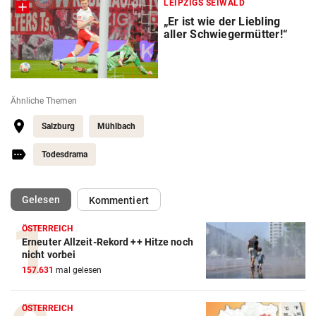
LEIPZIGS SEIWALD
„Er ist wie der Liebling
aller Schwiegermütter!“
Ähnliche Themen
Salzburg
Mühlbach
Todesdrama
(ausgewählt)
Gelesen
Kommentiert
ÖSTERREICH
Erneuter Allzeit-Rekord ++ Hitze noch
nicht vorbei
157.631
mal gelesen
ÖSTERREICH