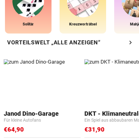
Solitär
Kreuzworträtsel
Mahj
chevron_right
VORTEILSWELT „ALLE ANZEIGEN“
Janod Dino-Garage
Für kleine Autofans
Ein Spiel aus abbaubaren Ma
€64,90
€31,90