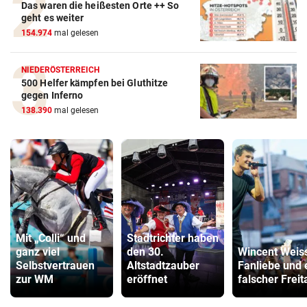
Das waren die heißesten Orte ++ So
geht es weiter
154.974
mal gelesen
NIEDERÖSTERREICH
500 Helfer kämpfen bei Gluthitze
gegen Inferno
138.390
mal gelesen
Mit „Colli“ und
Stadtrichter haben
ganz viel
den 30.
Wincent Weis
Selbstvertrauen
Altstadtzauber
Fanliebe und 
zur WM
eröffnet
falscher Freit