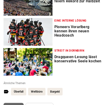
feiern Rekord zur Halbzeit
EINE INTERNE LÖSUNG
Pioneers Vorarlberg
kennen ihren neuen
Headcoach
STREIT IN DORNBIRN
Dragqueen-Lesung lässt
konservative Seele kochen
Ähnliche Themen
Überfall
Wettbüro
Bargeld