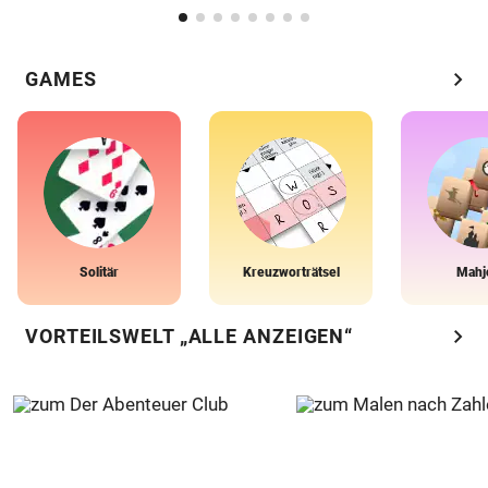
chevron_right
GAMES
Solitär
Kreuzworträtsel
Mahj
chevron_right
VORTEILSWELT „ALLE ANZEIGEN“