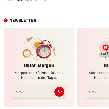
an
forum@krone.at
wenden.
NEWSLETTER
Guten Morgen
Br
Morgens topinformiert über die
Abends topin
Nachrichten des Tages
Nachrich
send
E-Mail
E-Mail
Abschicken