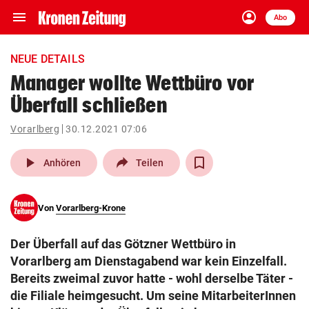
menu
account_circle
Navigation
Anmelden
Abo
close
Schließen
ein-/ausklappen
NEUE DETAILS
Abonnieren
Manager wollte Wettbüro vor
Überfall schließen
account_circle
arrow_right
Anmelden
Vorarlberg
30.12.2021 07:06
pin_drop
arrow_right
Bundesland auswäh
Wien
play_arrow
Anhören
Teilen
bookmark
Merkliste
Von
Vorarlberg-Krone
Suchbegriff
search
Der Überfall auf das Götzner Wettbüro in
eingeben
Vorarlberg am Dienstagabend war kein Einzelfall.
Bereits zweimal zuvor hatte - wohl derselbe Täter -
die Filiale heimgesucht. Um seine MitarbeiterInnen