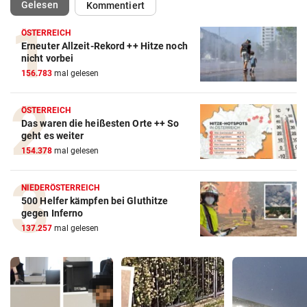
(ausgewählt)
Gelesen
Kommentiert
ÖSTERREICH
Erneuter Allzeit-Rekord ++ Hitze noch
nicht vorbei
156.783
mal gelesen
ÖSTERREICH
Das waren die heißesten Orte ++ So
geht es weiter
154.378
mal gelesen
NIEDERÖSTERREICH
500 Helfer kämpfen bei Gluthitze
gegen Inferno
137.257
mal gelesen