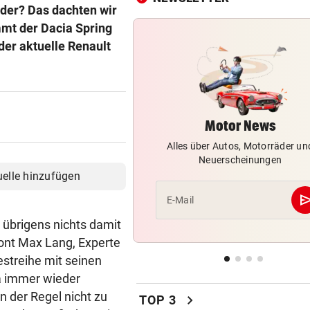
oder? Das dachten wir
BUNDESLIGA IM TICKER
vor 4
mmt der Dacia Spring
LIVE ab 19.30 Uhr: Steirerde
der aktuelle Renault
Hartberg – Sturm
42 TIERE ABGENOMMEN
vor ein
180.000 Euro Steuergeld für
falschen Tierschutz
Motor News
Alles über Autos, Motorräder un
MARQUEZ ENTTÄUSCHT
vor ein
Neuerscheinungen
MotoGP: Martin holt sich
uelle hinzufügen
Sprintsieg in Silverstone
se
E-Mail
UNGLÜCKLICH
vor ein
übrigens nichts damit
Salzburg-Talent verletzte si
tont Max Lang, Experte
früh im Spiel
estreihe mit seinen
KRITIK AUCH AN SPÖ
vor ein
ja immer wieder
„Unfassbar“: Auch AK-Chefi
n der Regel nicht zu
chevron_right
TOP 3
über Stocker empört