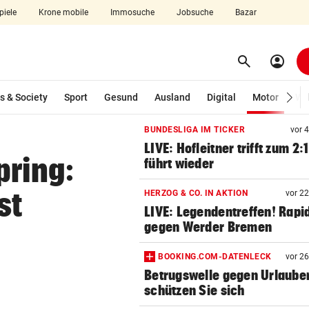
piele
Krone mobile
Immosuche
Jobsuche
Bazar
search
account_circle
Menü aufklappen
Suchen
(ausg
s & Society
Sport
Gesund
Ausland
Digital
Motor
Wir
BUNDESLIGA IM TICKER
vor 
len
LIVE: Hofleitner trifft zum 2:
pring:
führt wieder
st
HERZOG & CO. IN AKTION
vor 2
LIVE: Legendentreffen! Rapi
gegen Werder Bremen
BOOKING.COM-DATENLECK
vor 2
Betrugswelle gegen Urlauber
schützen Sie sich