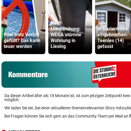
Nach
Morddrohung:
In Gartenhütte
Pool trotz Verbot
WEGA stürmte
eingebrochen:
gefüllt? Das kann
Wohnung in
Teenies (14)
teuer werden
Liesing
gefasst
Da dieser Artikel älter als 18 Monate ist, ist zum jetzigen Zeitpunkt k
möglich.
Wir laden Sie ein, bei einer aktuelleren themenrelevanten Story mitzudi
Bei Fragen können Sie sich gern an das Community-Team per Mail an