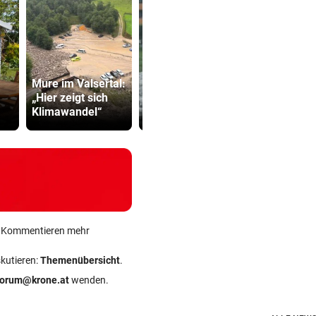
Mure im Valsertal:
Grapsch-V
„Hier zeigt sich
gegen steir
Klimawandel“
test
Polizisten
ein Kommentieren mehr
skutieren:
Themenübersicht
.
forum@krone.at
wenden.