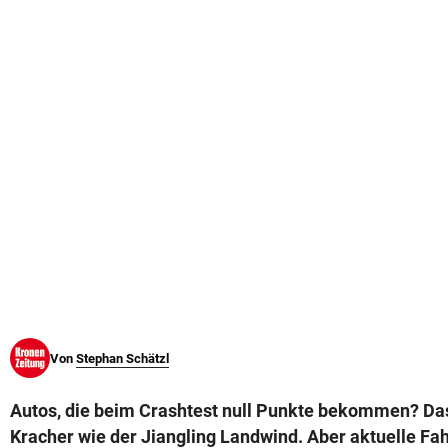
© Krone Multimedia GmbH & Co KG 2026
Muthgasse 2, 1190 Wien
Von
Stephan Schätzl
Autos, die beim Crashtest null Punkte bekommen? Da
Kracher wie der Jiangling Landwind. Aber aktuelle Fa