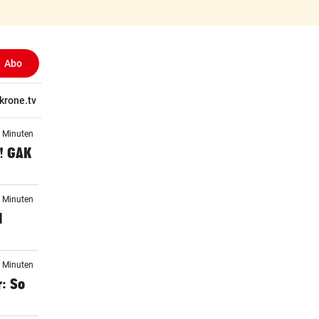
Abo
ewählt)
tschaft
krone.tv
Wissen
Gericht
Kolumnen
Freizeit
Reise
Ti
4 Minuten
1! GAK
2 Minuten
d
6 Minuten
: So