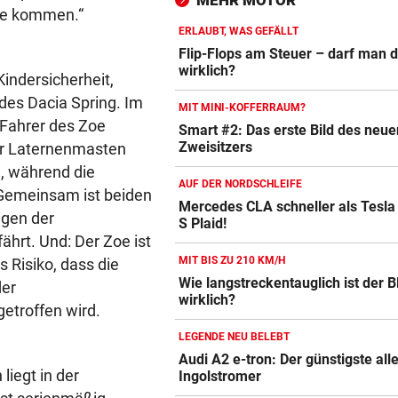
MEHR MOTOR
Radfahrer an
ule kommen.“
ERLAUBT, WAS GEFÄLLT
GROSSER TRIUMPH
vor 
Flip-Flops am Steuer – darf man 
SIEG! Felix Gall gewinnt die
wirklich?
indersicherheit,
Burgos-Rundfahrt
des Dacia Spring. Im
MIT MINI-KOFFERRAUM?
s Fahrer des Zoe
RECHT BEI WASSERMANGEL
vor 
Smart #2: Das erste Bild des neue
Zweisitzers
Autobatterie Vergleich
der Laternenmasten
Pool trotz Verbot gefüllt? Da
kann teuer werden
n, während die
ZUM VERGLEICH
AUF DER NORDSCHLEIFE
 Gemeinsam ist beiden
Mercedes CLA schneller als Tesla
Winterreifen Vergleich
ngen der
S Plaid!
ZUM VERGLEICH
ährt. Und: Der Zoe ist
MIT BIS ZU 210 KM/H
s Risiko, dass die
Wagenheber Vergleich
Wie langstreckentauglich ist der
der
ZUM VERGLEICH
wirklich?
getroffen wird.
Elektroroller Vergleich
LEGENDE NEU BELEBT
Audi A2 e-tron: Der günstigste all
ZUM VERGLEICH
liegt in der
Ingolstromer
Ganzjahresreifen Vergleich