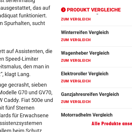
ist serienmäßig
usgestattet, das auf
ZUM VERGLEICH
PRODUKT VERGLEICHE
däquat funktioniert.
Motorradhelm Vergleich
m Spurhalten, sucht
ZUM VERGLEICH
Schneeketten Vergleich
ZUM VERGLEICH
t auf Assistenten, die
en Speed-Limiter
Drehmomentschlüssel Vergleich
eitsmalus, den man in
ZUM VERGLEICH
, klagt Lang.
Autokredit Vergleich
uge gecrasht, sieben
ZUM VERGLEICH
-Modelle G70 und GV70,
 Caddy. Fiat 500e und
Kompressor Vergleich
t fünf Sternen
ZUM VERGLEICH
dards für Erwachsene
rassistenzsystemen
Alle Produkte ans
 allem beim Schutz