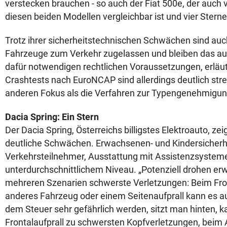
verstecken brauchen - so auch der Fiat 500e, der auch 
diesen beiden Modellen vergleichbar ist und vier Sterne 
Trotz ihrer sicherheitstechnischen Schwächen sind auc
Fahrzeuge zum Verkehr zugelassen und bleiben das auch
dafür notwendigen rechtlichen Voraussetzungen, erläut
Crashtests nach EuroNCAP sind allerdings deutlich str
anderen Fokus als die Verfahren zur Typengenehmigun
Dacia Spring: Ein Stern
Der Dacia Spring, Österreichs billigstes Elektroauto, zeig
deutliche Schwächen. Erwachsenen- und Kindersicherhe
Verkehrsteilnehmer, Ausstattung mit Assistenzsystemen
unterdurchschnittlichem Niveau. „Potenziell drohen e
mehreren Szenarien schwerste Verletzungen: Beim Fro
anderes Fahrzeug oder einem Seitenaufprall kann es au
dem Steuer sehr gefährlich werden, sitzt man hinten, 
Frontalaufprall zu schwersten Kopfverletzungen, beim A