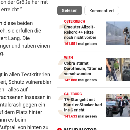
von der Größe her mit
erreicht.“
(ausgewählt)
Gelesen
Kommentiert
NEUE REGIONALLIGA
vor 
„In die Top-4 zu kommen, wi
ÖSTERREICH
h diese beiden
immens schwer!“
Erneuter Allzeit-
, sie erfüllen die
Rekord ++ Hitze
noch nicht vorbei
ert Lang. Die
BÖSE ERINNERUNGEN
vor 
161.551
mal gelesen
enger und haben einen
Mure im Valsertal: „Hier zeig
Klimawandel“
g.
WIEN
Cobra stürmt
RISKANTES MANÖVER
vor 
Dorotheum, Täter ist
Biker bei Überholversuch au
verschwunden
t in allen Testkriterien
L200 verunfallt
142.888
mal gelesen
it, Schutz vulnerabler
 - alles auf
RADFAHRERIN FAND WRACK
vor 
SALZBURG
rwachsenen Insassen in
Tödlicher Unfall wurde erst 
TV-Star geht mit
ntalcrash gegen ein
Kanzler Stocker hart
Stunden entdeckt
ins Gericht
f dem Platz hinter
141.633
mal gelesen
VIER VERLETZTE
vor 
kann es beim
Autolenker fuhr absichtlich 
ufprall von hinten zu