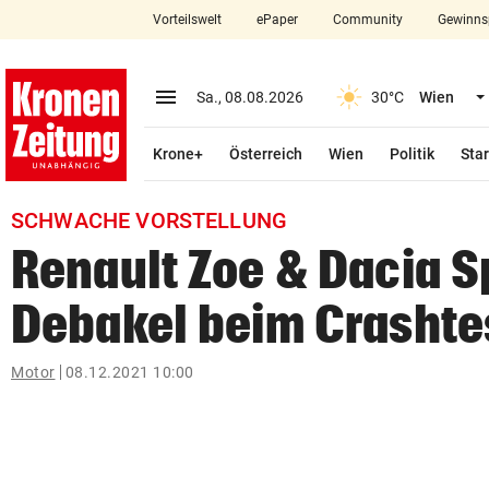
Vorteilswelt
ePaper
Community
Gewinns
close
Schließen
menu
Menü aufklappen
Sa., 08.08.2026
30°C
Wien
Abonnieren
Krone+
Österreich
Wien
Politik
Star
account_circle
arrow_right
Anmelden
SCHWACHE VORSTELLUNG
pin_drop
arrow_right
Bundesland auswäh
Wien
Renault Zoe & Dacia S
bookmark
Merkliste
Debakel beim Crashte
Suchbegriff
Motor
08.12.2021 10:00
search
eingeben