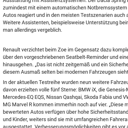
Ausstattung mit Assistenzsystemen. Der Dacia Spring 
zumindest mit einem automatischen Notbremssystem a
Autos reagiert und in den meisten Testszenarien auch a
Weitere Assistenten, beispielsweise Unterstützung bei
man allerdings vergeblich.
Renault verzichtet beim Zoe im Gegensatz dazu komplet
über den vorgeschriebenen Seatbelt-Reminder und ein
hinausgehen. „Das ist nicht zeitgemäß und ein Sicherh
diesem Ausmaß selten bei modernen Fahrzeugen sieht“
In der aktuellen Testreihe wurden neun weitere Fahrze
davon erzielten volle fünf Sterne: BMW iX, die Genesis
Mercedes-EQ EQS, Nissan Qashqai, Skoda Fabia und VW
MG Marvel R kommen immerhin noch auf vier. „Diese mi
bewerteten Autos verfügen über hohe Sicherheitsstan
und Kinder, weiters sind sie mit umfangreichen Fahre
ausgestattet. Verbesserungsmöglichkeiten gibt es vor