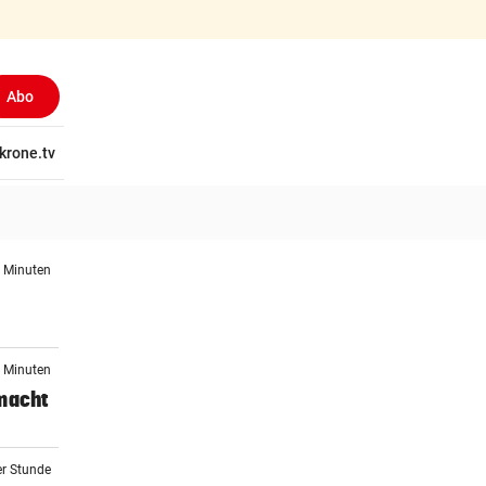
Abo
tschaft
krone.tv
Wissen
Gericht
Kolumnen
Freizeit
Reise
Ti
2 Minuten
8 Minuten
 macht
er Stunde