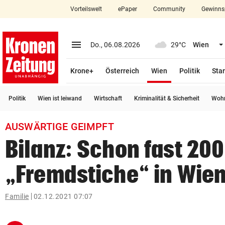
Vorteilswelt
ePaper
Community
Gewinns
close
Schließen
menu
Menü aufklappen
Do., 06.08.2026
29°C
Wien
Abonnieren
(ausgewählt)
Krone+
Österreich
Wien
Politik
Star
account_circle
arrow_right
Anmelden
Politik
Wien ist leiwand
Wirtschaft
Kriminalität & Sicherheit
Wohn
pin_drop
arrow_right
Bundesland auswäh
Wien
AUSWÄRTIGE GEIMPFT
bookmark
Merkliste
Bilanz: Schon fast 20
„Fremdstiche“ in Wie
Suchbegriff
search
eingeben
Familie
02.12.2021 07:07