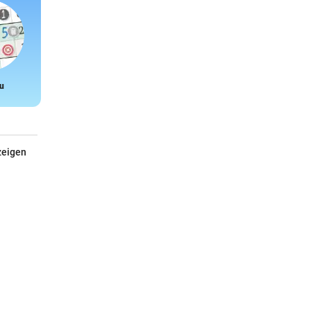
u
Snake
zeigen