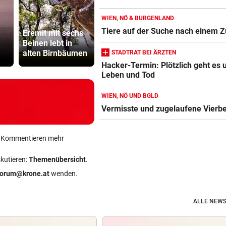
WIEN, NÖ & BURGENLAND
Katzentöter
Tiere auf der Suche nach einem 
Eremit mit sechs
Pioneers werden
Anwalt: „Ni
Beinen lebt in
immer mehr zu
viel Hass
alten Birnbäumen
den „Pioneerit“
begegnet“
STADTRAT BEI ÄRZTEN
Hacker-Termin: Plötzlich geht es
Leben und Tod
WIEN, NÖ UND BGLD
Vermisste und zugelaufene Vierbe
ein Kommentieren mehr
skutieren:
Themenübersicht
.
forum@krone.at
wenden.
ALLE NEWS