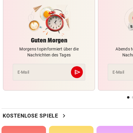
Guten Morgen
Morgens topinformiert über die
Abends t
Nachrichten des Tages
Nachr
send
E-Mail
E-Mail
Abschicken
chevron_right
KOSTENLOSE SPIELE