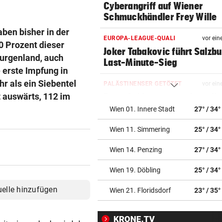
Cyberangriff auf Wiener
Schmuckhändler Frey Wille
ben bisher in der
EUROPA-LEAGUE-QUALI
vor ein
 Prozent dieser
Joker Tabakovic führt Salzbu
Burgenland, auch
Last-Minute-Sieg
erste Impfung in
r als ein Siebentel
PALÄSTINENSER GETÖTET
vor ein
t auswärts, 112 im
Erste Anklage gegen Israeli s
Gaza-Krieg
Wien 01. Innere Stadt
27° / 34°
Wien 11. Simmering
25° / 34°
STIMMEN ZUM SPIEL
vor ein
Sportboss Katzer: „Fahren
Wien 14. Penzing
27° / 34°
superhappy nach Hause“
Wien 19. Döbling
25° / 34°
ORKAN, KEIN STROM & CO
vor 
Skurrilitäten in der Red Bull
uelle hinzufügen
Wien 21. Floridsdorf
23° / 35°
häufen sich
KRONE.TV
WASSERSPRINGEN
vor 