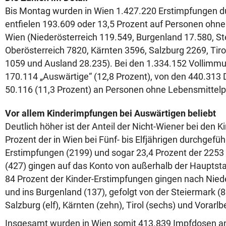
Bis Montag wurden in Wien 1.427.220 Erstimpfungen d
entfielen 193.609 oder 13,5 Prozent auf Personen ohn
Wien (Niederösterreich 119.549, Burgenland 17.580, St
Oberösterreich 7820, Kärnten 3596, Salzburg 2269, Tiro
1059 und Ausland 28.235). Bei den 1.334.152 Vollimmu
170.114 „Auswärtige“ (12,8 Prozent), von den 440.313 D
50.116 (11,3 Prozent) an Personen ohne Lebensmittelp
Vor allem Kinderimpfungen bei Auswärtigen beliebt
Deutlich höher ist der Anteil der Nicht-Wiener bei den 
Prozent der in Wien bei Fünf- bis Elfjährigen durchgefü
Erstimpfungen (2199) und sogar 23,4 Prozent der 2253
(427) gingen auf das Konto von außerhalb der Haupts
84 Prozent der Kinder-Erstimpfungen gingen nach Nied
und ins Burgenland (137), gefolgt von der Steiermark (8
Salzburg (elf), Kärnten (zehn), Tirol (sechs) und Vorarlb
Insgesamt wurden in Wien somit 413.839 Impfdosen a