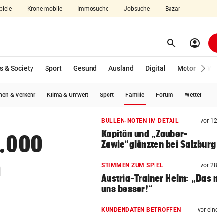
piele
Krone mobile
Immosuche
Jobsuche
Bazar
search
account_circle
Menü aufklappen
Suchen
s & Society
Sport
Gesund
Ausland
Digital
Motor
Wir
(ausgewählt)
en & Verkehr
Klima & Umwelt
Sport
Familie
Forum
Wetter
len
BULLEN-NOTEN IM DETAIL
vor 1
Kapitän und „Zauber-
0.000
Zawie“glänzten bei Salzburg
n
STIMMEN ZUM SPIEL
vor 2
Austria-Trainer Helm: „Das
uns besser!“
KUNDENDATEN BETROFFEN
vor ein