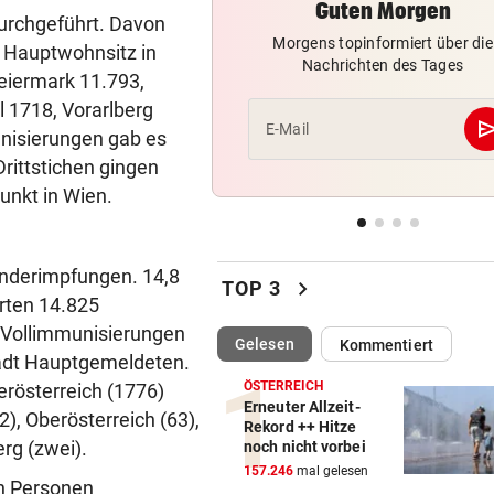
Guten Morgen
MITTEN IN HITZEWELLE
vor 
urchgeführt. Davon
Irre! Salzburg – Pafos wegen
Morgens topinformiert über die
e Hauptwohnsitz in
Sintflut unterbrochen
Nachrichten des Tages
eiermark 11.793,
l 1718, Vorarlberg
RADSPORT
vor 
se
E-Mail
nisierungen gab es
Reusser vor Ventoux-Etappe
weiter im Gelben Trikot
rittstichen gingen
unkt in Wien.
KEIN ARSENAL-WECHSEL
vor 
Vinicius Jr. verlängert bei Re
Madrid bis 2032
Kinderimpfungen. 14,8
chevron_right
TOP 3
hrten 14.825
UKRAINISCHER ANGRIFF?
vor 
 Vollimmunisierungen
Vor Oman havarierter Tanker
(ausgewählt)
Gelesen
Kommentiert
tadt Hauptgemeldeten.
Ölkatastrophe droht
ÖSTERREICH
erösterreich (1776)
Erneuter Allzeit-
2), Oberösterreich (63),
„VERSTEHE ICH NICHT“
vor 
Rekord ++ Hitze
ÖFB-Kicker Wimmer packt ü
erg (zwei).
noch nicht vorbei
Morddrohungen aus
157.246
mal gelesen
n Personen