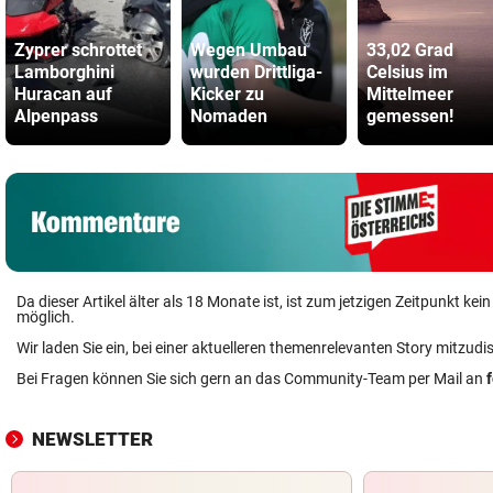
Zyprer schrottet
Wegen Umbau
33,02 Grad
Lamborghini
wurden Drittliga-
Celsius im
Huracan auf
Kicker zu
Mittelmeer
Alpenpass
Nomaden
gemessen!
Da dieser Artikel älter als 18 Monate ist, ist zum jetzigen Zeitpunkt k
möglich.
Wir laden Sie ein, bei einer aktuelleren themenrelevanten Story mitzudi
Bei Fragen können Sie sich gern an das Community-Team per Mail an
NEWSLETTER