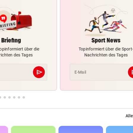
Briefing
Sport News
opinformiert über die
Topinformiert über die Sport
ichten des Tages
Nachrichten des Tages
send
s
E-Mail
Abschicken
Alle