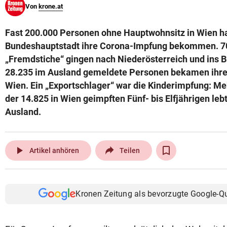
Von
krone.at
© Krone Multimedia GmbH & Co KG 2026
Muthgasse 2, 1190 Wien
Fast 200.000 Personen ohne Hauptwohnsitz in Wien ha
Bundeshauptstadt ihre Corona-Impfung bekommen. 70
„Fremdstiche“ gingen nach Niederösterreich und ins 
28.235 im Ausland gemeldete Personen bekamen ihre 
Wien. Ein „Exportschlager“ war die Kinderimpfung: Meh
der 14.825 in Wien geimpften Fünf- bis Elfjährigen leb
Ausland.
play_arrow
Artikel anhören
Teilen
Kronen Zeitung als bevorzugte Google-Q