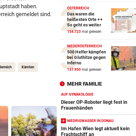
auptstadt haben.
ABSCHIED AUS ENGLAND
vor 
ÖSTERREICH
rreich gemeldet sind.
Spanien-Star Rodri vor Wec
Das waren die
heißesten Orte ++
zum FC Barcelona
So geht es weiter
154.723
mal gelesen
2 JAHRE LANG GETESTET
vor 
Drei Steirer tüfteln an der i
NIEDERÖSTERREICH
Boxershort
500 Helfer kämpfen
bei Gluthitze gegen
DRAMATISCHE RETTUNG
vor 
Inferno
erreich
Kärnten
„In der Wohnung war es ver
137.950
mal gelesen
und stockfinster“
MEHR FAMILIE
AUF GYNÄKOLOGIE
Dieser OP-Roboter liegt fest in
Frauenhänden
NIEDRIGWASSER IN DONAU
Im Hafen Wien legt aktuell kein
Frachtschiff an