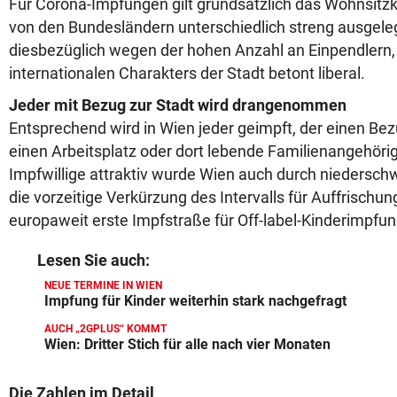
Für Corona-Impfungen gilt grundsätzlich das Wohnsitzk
von den Bundesländern unterschiedlich streng ausgeleg
diesbezüglich wegen der hohen Anzahl an Einpendlern,
internationalen Charakters der Stadt betont liberal.
Jeder mit Bezug zur Stadt wird drangenommen
Entsprechend wird in Wien jeder geimpft, der einen Bez
einen Arbeitsplatz oder dort lebende Familienangehöri
Impfwillige attraktiv wurde Wien auch durch niedersch
die vorzeitige Verkürzung des Intervalls für Auffrisch
europaweit erste Impfstraße für Off-label-Kinderimpfu
Lesen Sie auch:
NEUE TERMINE IN WIEN
Impfung für Kinder weiterhin stark nachgefragt
AUCH „2GPLUS“ KOMMT
Wien: Dritter Stich für alle nach vier Monaten
Die Zahlen im Detail