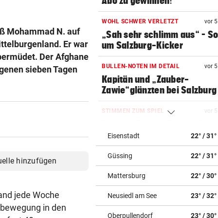
Abo zu gewinnen!
WOHL SCHWER VERLETZT
vor 
 saß Mohammad N. auf
„Sah sehr schlimm aus“ – S
ittelburgenland. Er war
um Salzburg-Kicker
 übermüdet. Der Afghane
BULLEN-NOTEN IM DETAIL
vor 
angenen sieben Tagen
Kapitän und „Zauber-
Zawie“glänzten bei Salzburg
STIMMEN ZUM SPIEL
vor 
Austria-Trainer Helm: „Das
uns besser!“
Eisenstadt
22° / 31°
Güssing
22° / 31°
KUNDENDATEN BETROFFEN
vor 
uelle hinzufügen
Cyberangriff auf Wiener
Mattersburg
22° / 30°
Schmuckhändler Frey Wille
land jede Woche
Neusiedl am See
23° / 32°
EUROPA-LEAGUE-QUALI
vor 
nsbewegung in den
Joker Tabakovic führt Salzbu
Oberpullendorf
23° / 30°