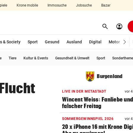
piele
Krone mobile
Immosuche
Jobsuche
Bazar
search
account_circle
Menü aufklappen
Suchen
s & Society
Sport
Gesund
Ausland
Digital
Motor
Wir
e
Tiere
Kultur & Events
Gesundheit & Umwelt
Sport
Sonderthem
len
Burgenland
 Flucht
LIVE IN DER METASTADT
vor 
Wincent Weiss: Fanliebe und
falscher Freitag
SOMMERGEWINNSPIEL 2026
vor 
20 x iPhone 16 mit Krone Digi