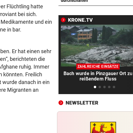
F1-Boss verrät: Es wird mehr
durchschalten
er Flüchtling hatte
Sprintrennen geben
oviant bei sich.
KRONE.TV
FREISPRÜCHE REGEN AUF
vor 
ar Medikamente und ein
Katzentöter-Anwalt: „Nie so 
ne in bar.
Hass begegnet“
TRUMP DROHT:
vor 
en. Er hat einen sehr
Lange Haftstrafen für Berich
n“, berichteten die
über Waffenengpässe
 Afghane ruhig. Immer
ZAHLREICHE EINSÄTZE
Bach wurde in Pinzgauer Ort zu
 könnten. Freilich
CONFERENCE LEAGUE
vor 
reißendem Fluss
t wurde danach in ein
Sieg! Austria stößt die Tür z
Play-off weit auf
re Migranten an
NEWSLETTER
MITTEN IN HITZEWELLE
vor 
Irre! Salzburg – Pafos wegen
Sintflut unterbrochen
RADSPORT
vor 