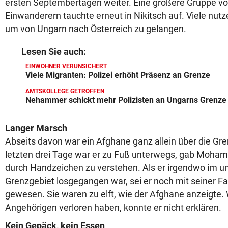
ersten Septembertagen weiter. Eine größere Gruppe vo
Einwanderern tauchte erneut in Nikitsch auf. Viele nutz
um von Ungarn nach Österreich zu gelangen.
Lesen Sie auch:
EINWOHNER VERUNSICHERT
Viele Migranten: Polizei erhöht Präsenz an Grenze
AMTSKOLLEGE GETROFFEN
Nehammer schickt mehr Polizisten an Ungarns Grenze
Langer Marsch
Abseits davon war ein Afghane ganz allein über die Gre
letzten drei Tage war er zu Fuß unterwegs, gab Moha
durch Handzeichen zu verstehen. Als er irgendwo im u
Grenzgebiet losgegangen war, sei er noch mit seiner 
gewesen. Sie waren zu elft, wie der Afghane anzeigte. 
Angehörigen verloren haben, konnte er nicht erklären.
Kein Gepäck, kein Essen