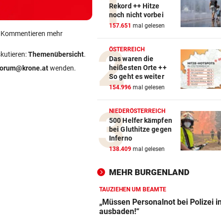
Rekord ++ Hitze
noch nicht vorbei
157.651
mal gelesen
ein Kommentieren mehr
ÖSTERREICH
skutieren:
Themenübersicht
.
Das waren die
heißesten Orte ++
forum@krone.at
wenden.
So geht es weiter
154.996
mal gelesen
NIEDERÖSTERREICH
500 Helfer kämpfen
bei Gluthitze gegen
Inferno
138.409
mal gelesen
MEHR BURGENLAND
TAUZIEHEN UM BEAMTE
„Müssen Personalnot bei Polizei i
ausbaden!“