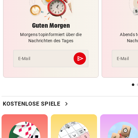
Guten Morgen
Morgens topinformiert über die
Abends t
Nachrichten des Tages
Nachr
send
E-Mail
E-Mail
Abschicken
chevron_right
KOSTENLOSE SPIELE