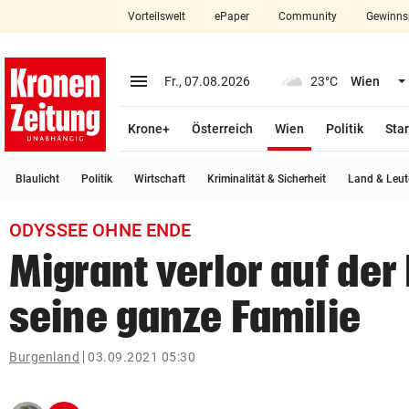
Vorteilswelt
ePaper
Community
Gewinns
close
Schließen
menu
Menü aufklappen
Fr., 07.08.2026
23°C
Wien
Abonnieren
(ausgewählt)
Krone+
Österreich
Wien
Politik
Star
account_circle
arrow_right
Anmelden
Blaulicht
Politik
Wirtschaft
Kriminalität & Sicherheit
Land & Leut
pin_drop
arrow_right
Bundesland auswäh
Wien
ODYSSEE OHNE ENDE
bookmark
Merkliste
Migrant verlor auf der
seine ganze Familie
Suchbegriff
search
eingeben
Burgenland
03.09.2021 05:30