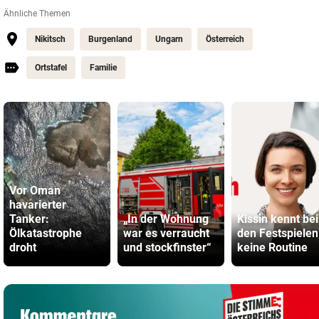
Ähnliche Themen
Nikitsch
Burgenland
Ungarn
Österreich
Ortstafel
Familie
Vor Oman
havarierter
Tanker:
„In der Wohnung
Kissin kennt bei
Ölkatastrophe
war es verraucht
den Festspielen
droht
und stockfinster“
keine Routine