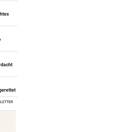
chtes
e
rdacht
gerettet
LETTER