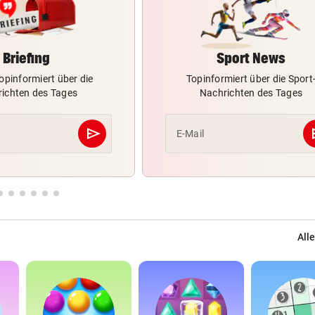
Briefing
Sport News
opinformiert über die
Topinformiert über die Sport
ichten des Tages
Nachrichten des Tages
send
s
E-Mail
Abschicken
Alle