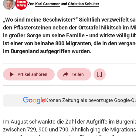
Von
Karl Grammer
und
Christian Schulter
© Krone Multimedia GmbH & Co KG 2026
Muthgasse 2, 1190 Wien
„Wo sind meine Geschwister?“ Sichtlich verzweifelt
den Pflastersteinen neben der Ortstafel Nikitsch im M
in großer Sorge um seine Familie - und wirkte völlig
ist einer von beinahe 800 Migranten, die in den verg
im Burgenland aufgegriffen wurden.
play_arrow
Artikel anhören
Teilen
Kronen Zeitung als bevorzugte Google-Q
Im August schwankte die Zahl der Aufgriffe im Burgen
zwischen 729, 900 und 790. Ähnlich ging die Migratio