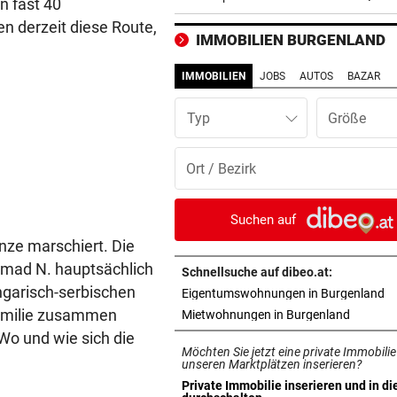
n fast 40
Last-Minute-Sieg
en derzeit diese Route,
IMMOBILIEN BURGENLAND
PALÄSTINENSER GETÖTET
vor 
Erste Anklage gegen Israeli s
IMMOBILIEN
JOBS
AUTOS
BAZAR
Gaza-Krieg
Typ
STIMMEN ZUM SPIEL
vor 
Sportboss Katzer: „Fahren
superhappy nach Hause“
ORKAN, KEIN STROM & CO
vor 
Suchen auf
Skurrilitäten in der Red Bull
nze marschiert. Die
häufen sich
mmad N. hauptsächlich
Schnellsuche auf dibeo.at:
ngarisch-serbischen
in
Eigentumswohnungen in Burgenland
WASSERSPRINGEN
vor 
Familie zusammen
in neuem
Mietwohnungen in Burgenland
Knoll bei EM Achter vom Tur
Lotfi auf Rang 12!
Wo und wie sich die
Möchten Sie jetzt eine private Immobilie
unseren Marktplätzen inserieren?
SCHON NÄCHSTE SAISON
vor 
Private Immobilie inserieren und in di
in neuem Tab öffnen