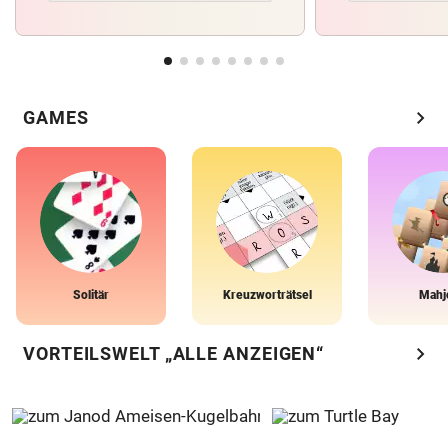
chevron_right
GAMES
Solitär
Kreuzworträtsel
Mahj
chevron_right
VORTEILSWELT „ALLE ANZEIGEN“