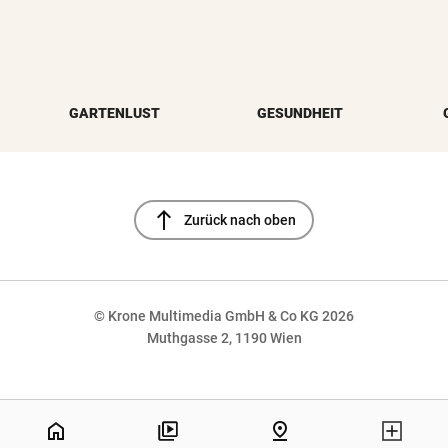
GARTENLUST
GESUNDHEIT
north
Zurück nach oben
© Krone Multimedia GmbH & Co KG 2026
Muthgasse 2, 1190 Wien
NaN%
home
pin_drop