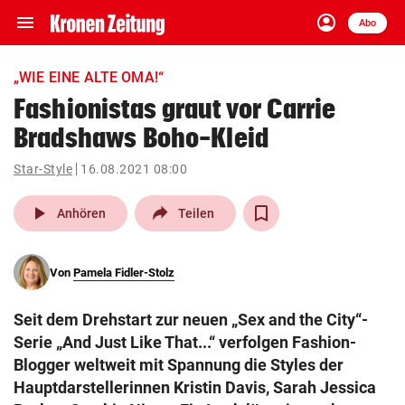
menu
account_circle
Navigation
Anmelden
Abo
close
Schließen
ein-/ausklappen
„WIE EINE ALTE OMA!“
Abonnieren
Fashionistas graut vor Carrie
Bradshaws Boho-Kleid
account_circle
arrow_right
Anmelden
Star-Style
16.08.2021 08:00
pin_drop
arrow_right
Bundesland auswäh
Wien
play_arrow
Anhören
Teilen
bookmark
Merkliste
Von
Pamela Fidler-Stolz
Suchbegriff
search
Seit dem Drehstart zur neuen „Sex and the City“-
eingeben
Serie „And Just Like That...“ verfolgen Fashion-
Blogger weltweit mit Spannung die Styles der
Hauptdarstellerinnen Kristin Davis, Sarah Jessica