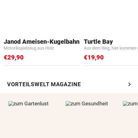
Janod Ameisen-Kugelbahn
Turtle Bay
Motorikspielzeug aus Holz
Aus dem Weg, hier kommen w
€29,90
€19,90
chevron_right
VORTEILSWELT MAGAZINE