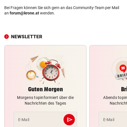
Bei Fragen können Sie sich gern an das Community-Team per Mail
an
forum@krone.at
wenden.
NEWSLETTER
Guten Morgen
Br
Morgens topinformiert über die
Abends topin
Nachrichten des Tages
Nachrich
send
E-Mail
E-Mail
Abschicken