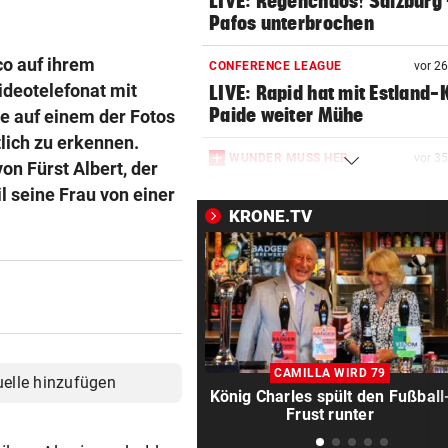
LIVE: Regenchaos! Salzburg 
Pafos unterbrochen
co auf ihrem
CONFERENCE LEAGUE
vor 2
ideotelefonat mit
LIVE: Rapid hat mit Estland-
Paide weiter Mühe
ie auf einem der Fotos
tlich zu erkennen.
WUNDER MUSS HER
vor 3
on Fürst Albert, der
Fünfmal probiert – einmal ge
 seine Frau von einer
Sturm Kraftakt!
KRONE.TV
REKORD IN SPANIEN
vor 4
33,02 Grad Celsius im Mitte
gemessen!
LUCKENEDERS HIGHLIGHT
vor ein
„Auf das Foto bin ich stolz – 
CAMILLA WIRD 79
uelle hinzufügen
die Gelbe auch“
König Charles spült den Fußball
Frust runter
NACH ÜBERFALL IN WIEN
vor ein