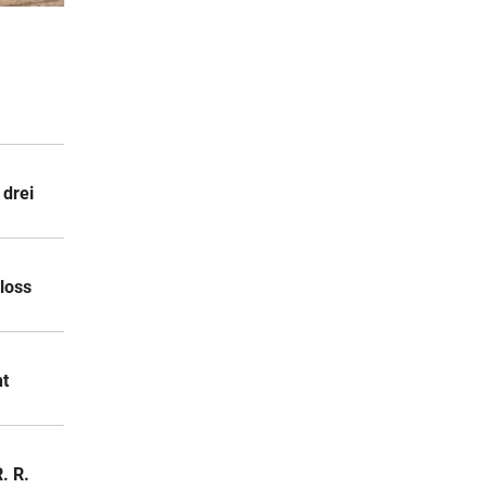
2 Stunden
2 Stunden
auf
 drei
2 Stunden
pfer
loss
ht
. R.