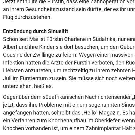
Jetzt enthüllte die Fürstin, dass eine Zahnoperation vor
an ihrem Gesundheitszustand sein dürfte, der es ihr u
Flug durchzustehen.
Entzündung durch Sinuslift
Schon seit Mai ist Fürstin Charlene in Südafrika, nur e
Albert und ihre Kinder sie dort besuchen, um den Gebur
Cousine der Zwillinge zu feiern. Wegen einer massive
Infektion hatten die Ärzte der Fürstin verboten, den Rüc
Liebsten anzutreten, um rechtzeitig zu ihrem zehnten
Juli im Fürstentum zu sein. Sie müsse sich noch weit
unterziehen, hieß es.
Gegenüber dem südafrikanischen Nachrichtensender „
jetzt, dass ihre Probleme mit einem sogenannten Sinus
angefangen hätten, schreibt das „Hello“-Magazin. Es h
ein Verfahren zum Knochenaufbau im Oberkiefer, wenn 
Knochen vorhanden ist, um einem Zahnimplantat Halt 