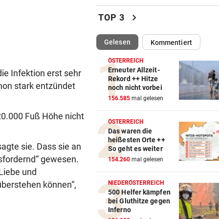
„Er ist wie der Liebling aller
chevron_right
TOP 3
Schwiegermütter!“
(ausgewählt)
Gelesen
Kommentiert
NHL-ASS HAUTNAH
vor ein
Marco Kasper: „Brenne fürs
ÖSTERREICH
Eishockey wie mit 16!“
Erneuter Allzeit-
ie Infektion erst sehr
Rekord ++ Hitze
chon stark entzündet
noch nicht vorbei
NÄCHSTER FINNE KOMMT
vor ein
156.585
mal gelesen
Pioneers werden immer meh
den „Pioneerit“
 20.000 Fuß Höhe nicht
ÖSTERREICH
Das waren die
SEIDL UND CO. BESTÜRZT
vor ein
heißesten Orte ++
agte sie. Dass sie an
Todesdrama um Fan! Rapid sp
So geht es weiter
im Trauerflor
usfordernd“ gewesen.
154.260
mal gelesen
 Liebe und
TAUZIEHEN UM BEAMTE
vor 
 überstehen können“,
NIEDERÖSTERREICH
„Müssen Personalnot bei Pol
500 Helfer kämpfen
bei Gluthitze gegen
in Wien ausbaden!“
Inferno