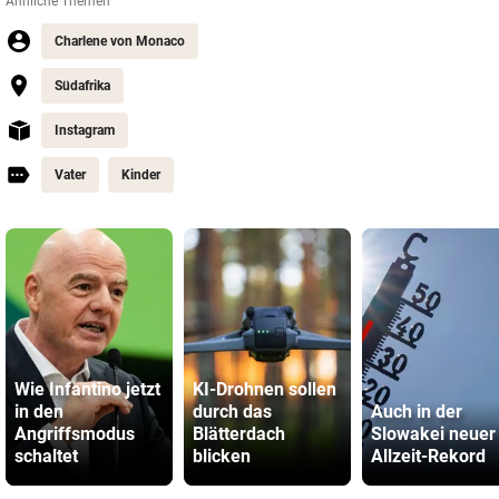
Ähnliche Themen
Charlene von Monaco
Südafrika
Instagram
Vater
Kinder
Wie Infantino jetzt
KI-Drohnen sollen
in den
durch das
Auch in der
Angriffsmodus
Blätterdach
Slowakei neuer
schaltet
blicken
Allzeit-Rekord