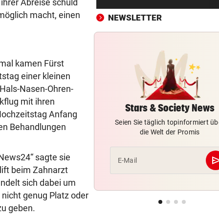
 ihrer Abreise schuld
Cobra stürmt Dorotheum, Tät
nmöglich macht, einen
verschwunden
NEWSLETTER
TROTZ FIFA-RÜCKZIEHER
vor ein
Knallhart! UEFA droht schon
wieder mit WM-Boykott
inmal kamen Fürst
tstag einer kleinen
WIENS KULTURSTADTRÄTIN
vor ein
n Hals-Nasen-Ohren-
„Habe Fiakerlied mit dem
kflug mit ihren
Bürgermeister gesungen“
Stars & Society News
 Hochzeitstag Anfang
Seien Sie täglich topinformiert üb
eren Behandlungen
2. LIGA
vor ein
die Welt der Promis
Wacker fordert den großen
Aufstiegsfavoriten
News24“ sagte sie
se
E-Mail
lift beim Zahnarzt
FIFA IN DER KRITIK
vor ein
andelt sich dabei um
Wie Infantino jetzt in den
nicht genug Platz oder
Angriffsmodus schaltet
zu geben.
LEIPZIGS SEIWALD
vor ein