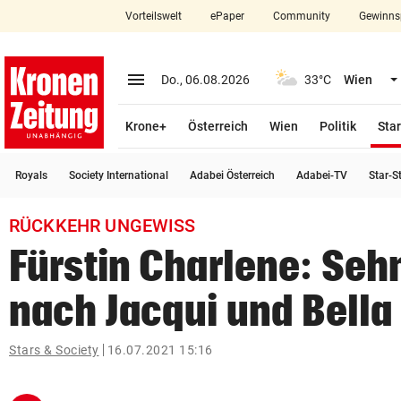
Vorteilswelt
ePaper
Community
Gewinns
close
Schließen
menu
Menü aufklappen
Do., 06.08.2026
33°C
Wien
Abonnieren
Krone+
Österreich
Wien
Politik
Star
account_circle
arrow_right
Anmelden
Royals
Society International
Adabei Österreich
Adabei-TV
Star-S
pin_drop
arrow_right
Bundesland auswäh
Wien
RÜCKKEHR UNGEWISS
bookmark
Merkliste
Fürstin Charlene: Seh
nach Jacqui und Bella
Suchbegriff
search
eingeben
Stars & Society
16.07.2021 15:16