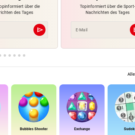
opinformiert über die
Topinformiert über die Sport
ichten des Tages
Nachrichten des Tages
send
s
E-Mail
Abschicken
Alle
Bubbles Shooter
Exchange
Sudok