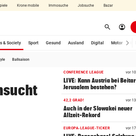
piele
Krone mobile
Immosuche
Jobsuche
Bazar
search
account_circle
Menü aufklappen
Suchen
(ausgewählt)
s & Society
Sport
Gesund
Ausland
Digital
Motor
Wir
tyle
Ballsaison
len
CONFERENCE LEAGUE
vor 1
LIVE: Kann Austria bei Beitar
nsucht
Jerusalem bestehen?
42,2 GRAD!
vor 1
Auch in der Slowakei neuer
Allzeit-Rekord
EUROPA-LEAGUE-TICKER
vor 1