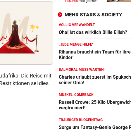
136.988
mal gelesen
HANDYS UND DROGEN
vor 
Justizmitarbeiterin als
MEHR STARS & SOCIETY
Schmugglerin aus Liebe?
VÖLLIG VERWANDELT
HÖHERE PARKGEBÜHREN
vor 
Oha! Ist das wirklich Billie Eilish?
Wieder brutaler „Anschlag“ 
Tirols Steuerzahler
„JEDE MENGE HILFE“
Rihanna braucht ein Team für ihre
PSYCHOGRAMM DES TÄTERS
vor 
Kinder
Wie Mörder Afaq K. nachts O
BALMORAL MUSS WARTEN!
mit Kamera jagte
üdafrika. Die Reise mit
Charles urlaubt zuerst im Spuksch
seiner Oma!
estriktionen sei dies
MUSKEL-COMEBACK
Russell Crowe: 25 Kilo Übergewic
wegtrainiert!
TRAURIGER BLOGEINTRAG
Sorge um Fantasy-Genie George R