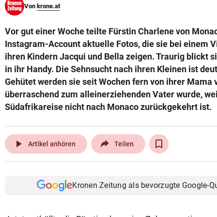
Von
krone.at
© Krone Multimedia GmbH & Co KG 2026
Muthgasse 2, 1190 Wien
Vor gut einer Woche teilte Fürstin Charlene von Mona
Instagram-Account aktuelle Fotos, die sie bei einem V
ihren Kindern Jacqui und Bella zeigen. Traurig blickt s
in ihr Handy. Die Sehnsucht nach ihren Kleinen ist deu
Gehütet werden sie seit Wochen fern von ihrer Mama v
überraschend zum alleinerziehenden Vater wurde, weil
Südafrikareise nicht nach Monaco zurückgekehrt ist.
play_arrow
Artikel anhören
Teilen
Kronen Zeitung als bevorzugte Google-Q