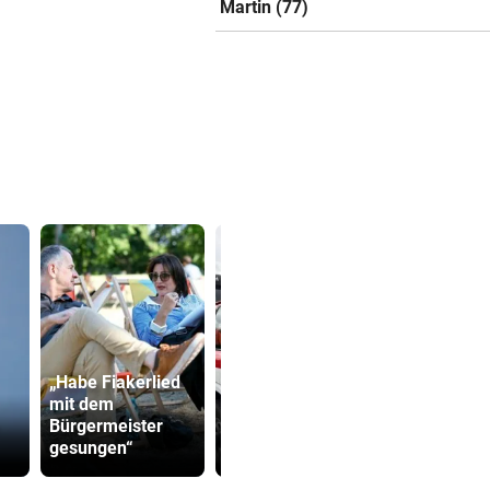
Martin (77)
„Habe Fiakerlied
mit dem
Autolenker starb
Cobra stür
Bürgermeister
nach Kollision mit
Dorotheum,
gesungen“
Linienbus
ist versch