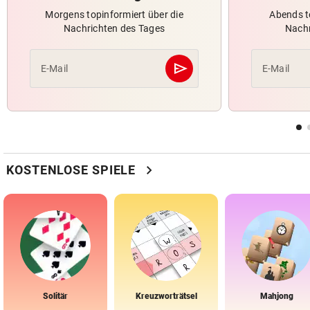
Morgens topinformiert über die
Abends t
Nachrichten des Tages
Nachr
send
E-Mail
E-Mail
Abschicken
chevron_right
KOSTENLOSE SPIELE
Solitär
Kreuzworträtsel
Mahjong