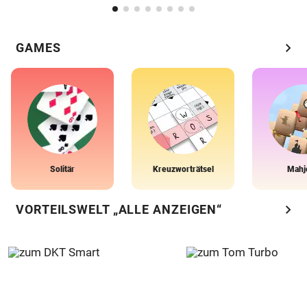
chevron_right
GAMES
Solitär
Kreuzworträtsel
Mahj
chevron_right
VORTEILSWELT „ALLE ANZEIGEN“