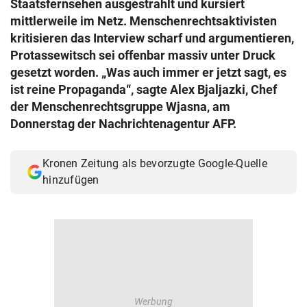
Staatsfernsehen ausgestrahlt und kursiert
© Krone Multimedia GmbH & Co KG 2026
mittlerweile im Netz. Menschenrechtsaktivisten
Muthgasse 2, 1190 Wien
kritisieren das Interview scharf und argumentieren,
Protassewitsch sei offenbar massiv unter Druck
gesetzt worden. „Was auch immer er jetzt sagt, es
ist reine Propaganda“, sagte Alex Bjaljazki, Chef
der Menschenrechtsgruppe Wjasna, am
Donnerstag der Nachrichtenagentur AFP.
Kronen Zeitung als bevorzugte Google-Quelle
hinzufügen