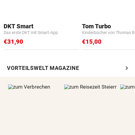
DKT Smart
Tom Turbo
Das erste DKT mit Smart-App
Kinderbücher von Thomas B
€31,90
€15,00
chevron_right
VORTEILSWELT MAGAZINE