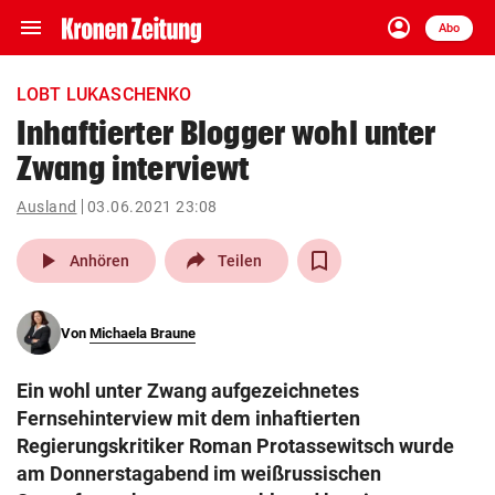
menu
account_circle
Navigation
Anmelden
Abo
close
Schließen
ein-/ausklappen
LOBT LUKASCHENKO
Abonnieren
Inhaftierter Blogger wohl unter
Zwang interviewt
account_circle
arrow_right
Anmelden
Ausland
03.06.2021 23:08
pin_drop
arrow_right
Bundesland auswäh
Wien
play_arrow
Anhören
Teilen
bookmark
Merkliste
Von
Michaela Braune
Suchbegriff
search
Ein wohl unter Zwang aufgezeichnetes
eingeben
Fernsehinterview mit dem inhaftierten
Regierungskritiker Roman Protassewitsch wurde
am Donnerstagabend im weißrussischen