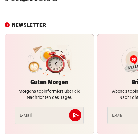
NEWSLETTER
Guten Morgen
Br
Morgens topinformiert über die
Abends topin
Nachrichten des Tages
Nachrich
send
E-Mail
E-Mail
Abschicken