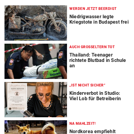
WERDEN JETZT BEERDIGT
Niedrigwasser legte
Kriegstote in Budapest frei
AUCH GROSSELTERN TOT
Thailand: Teenager
richtete Blutbad in Schule
an
„IST NICHT SICHER“
Kinderverbot in Studio:
Viel Lob für Betreiberin
NA MAHLZEIT!
Nordkorea empfiehlt