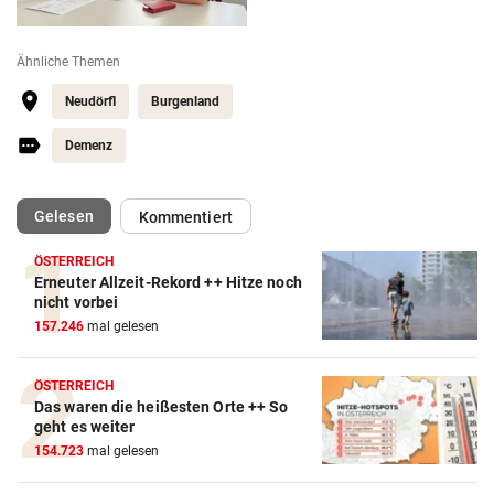
Ähnliche Themen
Neudörfl
Burgenland
Demenz
(ausgewählt)
Gelesen
Kommentiert
ÖSTERREICH
Erneuter Allzeit-Rekord ++ Hitze noch
nicht vorbei
157.246
mal gelesen
ÖSTERREICH
Das waren die heißesten Orte ++ So
geht es weiter
154.723
mal gelesen