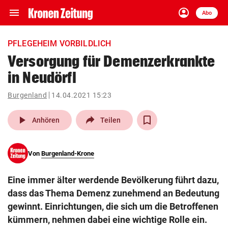
menu
account_circle
Navigation
Anmelden
Abo
close
Schließen
ein-/ausklappen
PFLEGEHEIM VORBILDLICH
Abonnieren
Versorgung für Demenzerkrankte
in Neudörfl
account_circle
arrow_right
Anmelden
Burgenland
14.04.2021 15:23
pin_drop
arrow_right
Bundesland auswäh
Wien
play_arrow
Anhören
Teilen
bookmark
Merkliste
Von
Burgenland-Krone
Suchbegriff
search
Eine immer älter werdende Bevölkerung führt dazu,
eingeben
dass das Thema Demenz zunehmend an Bedeutung
gewinnt. Einrichtungen, die sich um die Betroffenen
kümmern, nehmen dabei eine wichtige Rolle ein.