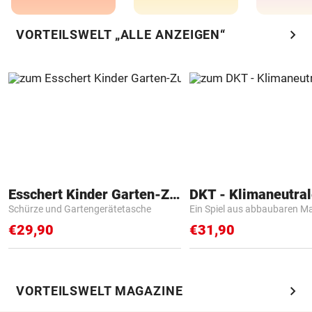
chevron_right
VORTEILSWELT „ALLE ANZEIGEN“
Esschert Kinder Garten-Zubehör
Schürze und Gartengerätetasche
Ein Spiel aus abbaubaren Ma
€29,90
€31,90
chevron_right
VORTEILSWELT MAGAZINE