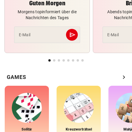
Guten Morgen
Br
Morgens topinformiert über die
Abends topin
Nachrichten des Tages
Nachrich
send
E-Mail
E-Mail
Abschicken
chevron_right
GAMES
Solitär
Kreuzworträtsel
Mahj