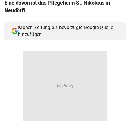
Eine davon ist das Pflegeheim St. Nikolaus in
© Krone Multimedia GmbH & Co KG 2026
Neudörfl.
Muthgasse 2, 1190 Wien
Kronen Zeitung als bevorzugte Google-Quelle
hinzufügen