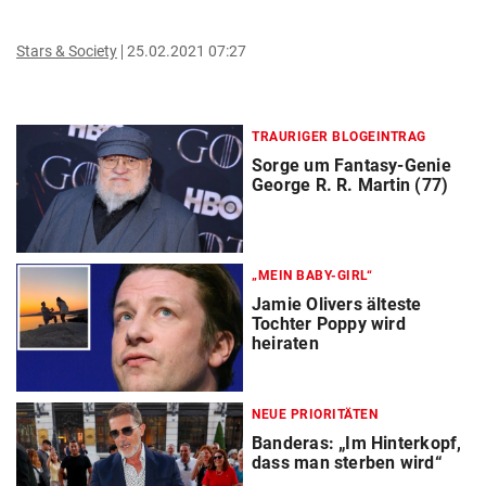
Stars & Society
25.02.2021 07:27
TRAURIGER BLOGEINTRAG
Sorge um Fantasy-Genie
George R. R. Martin (77)
„MEIN BABY-GIRL“
Jamie Olivers älteste
Tochter Poppy wird
heiraten
NEUE PRIORITÄTEN
Banderas: „Im Hinterkopf,
dass man sterben wird“