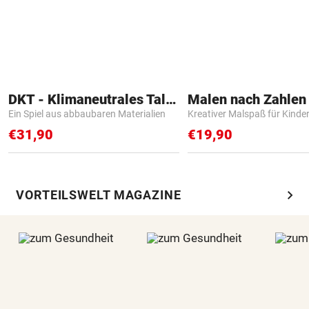
DKT - Klimaneutrales Talent
Ein Spiel aus abbaubaren Materialien
Kreativer Malspaß für Kinde
€31,90
€19,90
chevron_right
VORTEILSWELT MAGAZINE