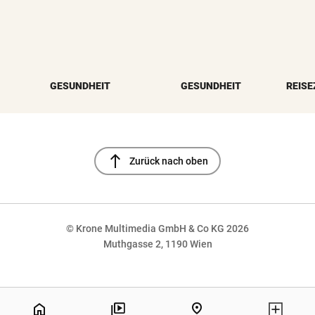
GESUNDHEIT
GESUNDHEIT
REISE
north
Zurück nach oben
© Krone Multimedia GmbH & Co KG 2026
Muthgasse 2, 1190 Wien
NaN%
home
pin_drop