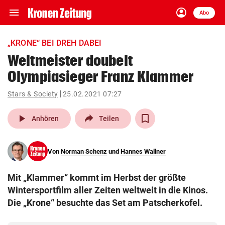
menu
account_circle
Navigation
Anmelden
Abo
close
Schließen
ein-/ausklappen
„KRONE“ BEI DREH DABEI
Abonnieren
Weltmeister doubelt
Olympiasieger Franz Klammer
account_circle
arrow_right
Anmelden
Stars & Society
25.02.2021 07:27
pin_drop
arrow_right
Bundesland auswäh
Wien
play_arrow
Anhören
Teilen
bookmark
Merkliste
Von
Norman Schenz
und
Hannes Wallner
Suchbegriff
search
Mit „Klammer“ kommt im Herbst der größte
eingeben
Wintersportfilm aller Zeiten weltweit in die Kinos.
Die „Krone“ besuchte das Set am Patscherkofel.