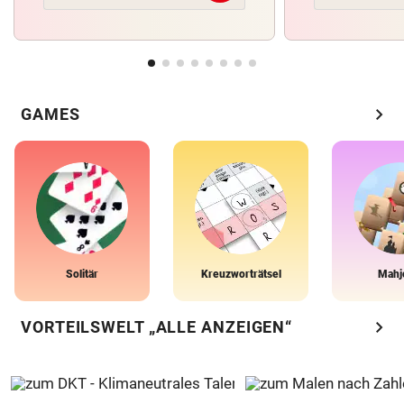
chevron_right
GAMES
Solitär
Kreuzworträtsel
Mahj
chevron_right
VORTEILSWELT „ALLE ANZEIGEN“