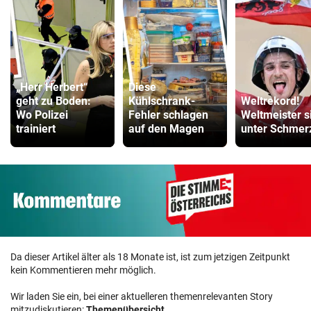
„Herr Herbert“
Diese
geht zu Boden:
Kühlschrank-
Weltrekord!
Wo Polizei
Fehler schlagen
Weltmeister s
trainiert
auf den Magen
unter Schmer
Da dieser Artikel älter als 18 Monate ist, ist zum jetzigen Zeitpunkt
kein Kommentieren mehr möglich.
Wir laden Sie ein, bei einer aktuelleren themenrelevanten Story
mitzudiskutieren:
Themenübersicht
.