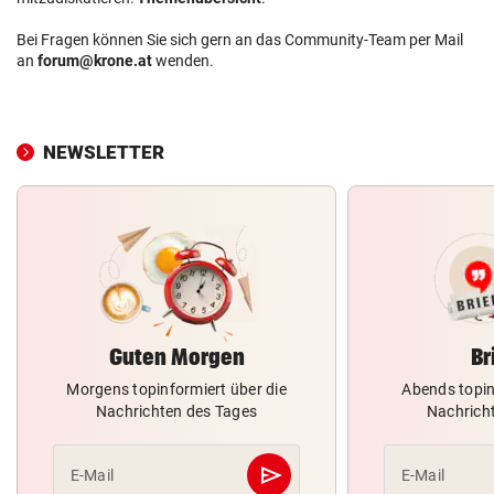
Bei Fragen können Sie sich gern an das Community-Team per Mail
an
forum@krone.at
wenden.
NEWSLETTER
Guten Morgen
Br
Morgens topinformiert über die
Abends topin
Nachrichten des Tages
Nachrich
send
E-Mail
E-Mail
Abschicken