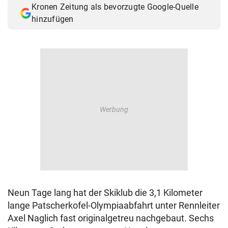
Kronen Zeitung als bevorzugte Google-Quelle
© Krone Multimedia GmbH & Co KG 2026
hinzufügen
Muthgasse 2, 1190 Wien
Neun Tage lang hat der Skiklub die 3,1 Kilometer
lange Patscherkofel-Olympiaabfahrt unter Rennleiter
Axel Naglich fast originalgetreu nachgebaut. Sechs