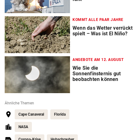
KOMMT ALLE PAAR JAHRE
Wenn das Wetter verrückt
spielt – Was ist El Niño?
ANGEBOTE AM 12. AUGUST
Wie Sie die
Sonnenfinsternis gut
beobachten können
Ähnliche Themen
Cape Canaveral
Florida
NASA
Corona-Krise
Hubschrauber