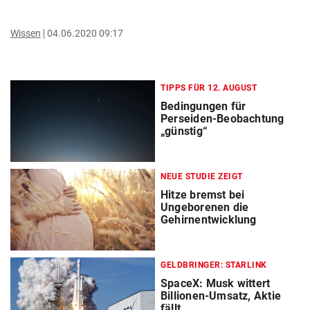
Wissen
04.06.2020 09:17
TIPPS FÜR 12. AUGUST
Bedingungen für
Perseiden-Beobachtung
„günstig“
NEUE STUDIE ZEIGT
Hitze bremst bei
Ungeborenen die
Gehirnentwicklung
GELDBRINGER: STARLINK
SpaceX: Musk wittert
Billionen-Umsatz, Aktie
fällt