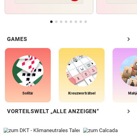
chevron_right
GAMES
Solitär
Kreuzworträtsel
Mahj
chevron_right
VORTEILSWELT „ALLE ANZEIGEN“