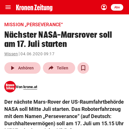
menu
account_circle
Navigation
Anmelden
Abo
close
Schließen
ein-/ausklappen
MISSION „PERSEVERANCE“
Abonnieren
Nächster NASA-Marsrover soll
am 17. Juli starten
account_circle
arrow_right
Anmelden
Wissen
04.06.2020 09:17
pin_drop
arrow_right
Bundesland auswäh
Wien
play_arrow
Anhören
Teilen
bookmark
Merkliste
Von
krone.at
Suchbegriff
search
Der nächste Mars-Rover der US-Raumfahrtbehörde
eingeben
NASA soll Mitte Juli starten. Das Roboterfahrzeug
mit dem Namen „Perseverance“ (auf Deutsch:
Durchhaltevermögen) soll am 17. Juli um 15.15 Uhr