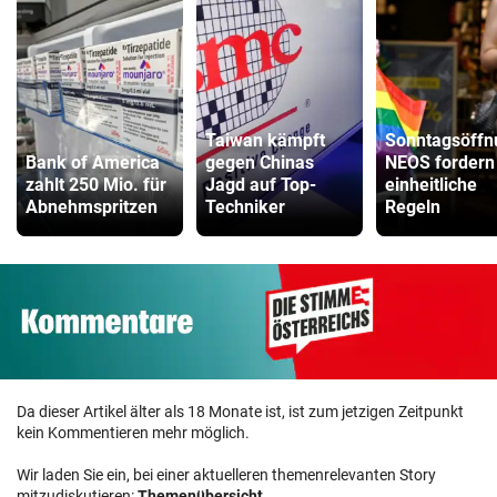
Taiwan kämpft
Sonntagsöffn
Bank of America
gegen Chinas
NEOS fordern
zahlt 250 Mio. für
Jagd auf Top-
einheitliche
Abnehmspritzen
Techniker
Regeln
Da dieser Artikel älter als 18 Monate ist, ist zum jetzigen Zeitpunkt
kein Kommentieren mehr möglich.
Wir laden Sie ein, bei einer aktuelleren themenrelevanten Story
mitzudiskutieren:
Themenübersicht
.