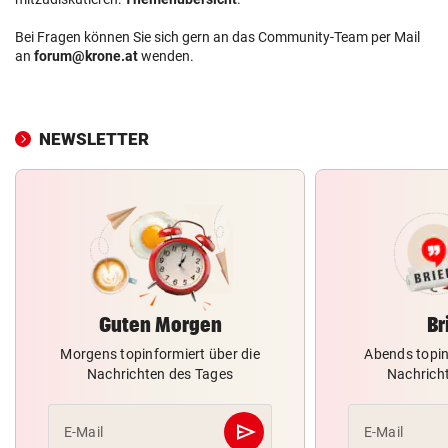
Bei Fragen können Sie sich gern an das Community-Team per Mail
an
forum@krone.at
wenden.
NEWSLETTER
Guten Morgen
Br
Morgens topinformiert über die
Abends topin
Nachrichten des Tages
Nachrich
send
E-Mail
E-Mail
Abschicken