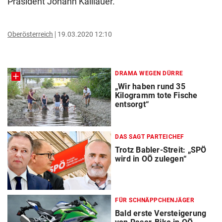
Präsident Johann Kalliauer.
Oberösterreich
19.03.2020 12:10
DRAMA WEGEN DÜRRE
„Wir haben rund 35
Kilogramm tote Fische
entsorgt“
DAS SAGT PARTEICHEF
Trotz Babler-Streit: „SPÖ
wird in OÖ zulegen“
FÜR SCHNÄPPCHENJÄGER
Bald erste Versteigerung