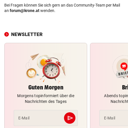
Bei Fragen können Sie sich gern an das Community-Team per Mail
an
forum@krone.at
wenden.
NEWSLETTER
Guten Morgen
Br
Morgens topinformiert über die
Abends topin
Nachrichten des Tages
Nachrich
send
E-Mail
E-Mail
Abschicken