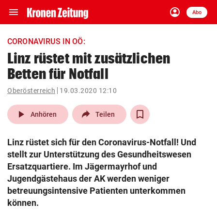
menu
account_circle
Navigation
Anmelden
Abo
close
Schließen
ein-/ausklappen
CORONAVIRUS IN OÖ:
Abonnieren
Linz rüstet mit zusätzlichen
Betten für Notfall
account_circle
arrow_right
Anmelden
Oberösterreich
19.03.2020 12:10
pin_drop
arrow_right
Bundesland auswäh
Wien
play_arrow
Anhören
Teilen
bookmark
Merkliste
Linz rüstet sich für den Coronavirus-Notfall! Und
stellt zur Unterstützung des Gesundheitswesen
Suchbegriff
Ersatzquartiere. Im Jägermayrhof und
search
eingeben
Jugendgästehaus der AK werden weniger
betreuungsintensive Patienten unterkommen
können.