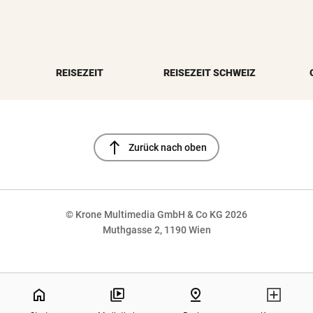
REISEZEIT
REISEZEIT SCHWEIZ
north
Zurück nach oben
© Krone Multimedia GmbH & Co KG 2026
Muthgasse 2, 1190 Wien
NaN%
home
pin_drop