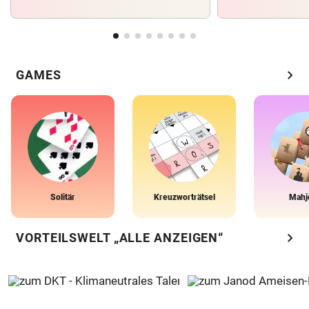
chevron_right
GAMES
Solitär
Kreuzworträtsel
Mahj
chevron_right
VORTEILSWELT „ALLE ANZEIGEN“