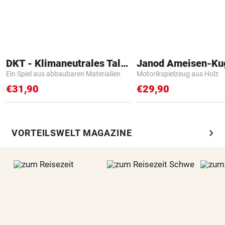
DKT - Klimaneutrales Talent
Janod Ameisen-Ku
Ein Spiel aus abbaubaren Materialien
Motorikspielzeug aus Holz
€31,90
€29,90
chevron_right
VORTEILSWELT MAGAZINE