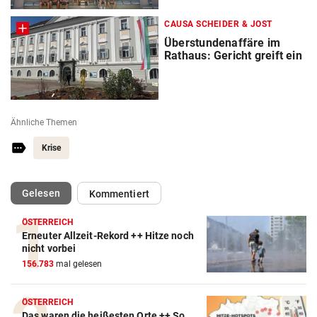
CAUSA SCHEIDER & JOST
Überstundenaffäre im
Rathaus: Gericht greift ein
Ähnliche Themen
Krise
(ausgewählt)
Gelesen
Kommentiert
ÖSTERREICH
Erneuter Allzeit-Rekord ++ Hitze noch
nicht vorbei
156.783
mal gelesen
ÖSTERREICH
Das waren die heißesten Orte ++ So