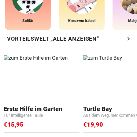
Solitär
Kreuzworträtsel
Mahj
chevron_right
VORTEILSWELT „ALLE ANZEIGEN“
Erste Hilfe im Garten
Turtle Bay
Für intelligente Faule
Aus dem Weg, hier kommen w
€15,95
€19,90