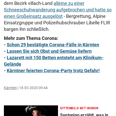
dem Bezirk villach-Land
alleine zu einer
Schneeschuhwanderung aufgebrochen und hatte so
einen Großeinsatz ausgelöst
- Bergrettung, Alpine
Einsatzgruppe und Polizeihubschrauber Libelle FLIR
bargen ihn schließlich.
Mehr zum Thema Corona:
-
Schon 29 bestätigte Corona-Fälle in Kärnten
-
Lassen Sie sich Obst und Gemüse liefern
-
Lazarett mit 150 Betten entsteht am Klinikum-
Gelände
-
Kärntner feierten Corona-Party trotz Gefahr!
Kärnten
18.03.2020 09:44
SITTENBILD MIT HUMOR
Santonino erzählt, was in