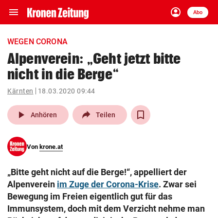
menu
account_circle
Navigation
Anmelden
Abo
close
Schließen
ein-/ausklappen
WEGEN CORONA
Abonnieren
Alpenverein: „Geht jetzt bitte
nicht in die Berge“
account_circle
arrow_right
Anmelden
Kärnten
18.03.2020 09:44
pin_drop
arrow_right
Bundesland auswäh
Wien
play_arrow
Anhören
Teilen
bookmark
Merkliste
Von
krone.at
Suchbegriff
search
„Bitte geht nicht auf die Berge!“, appelliert der
eingeben
Alpenverein
im Zuge der Corona-Krise
. Zwar sei
Bewegung im Freien eigentlich gut für das
Immunsystem, doch mit dem Verzicht nehme man