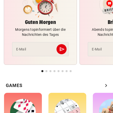
Guten Morgen
Br
Morgens topinformiert über die
Abends topin
Nachrichten des Tages
Nachrich
send
E-Mail
E-Mail
Abschicken
chevron_right
GAMES