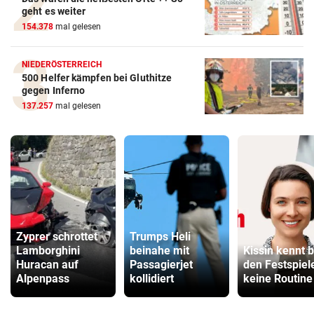
geht es weiter
154.378
mal gelesen
NIEDERÖSTERREICH
500 Helfer kämpfen bei Gluthitze
gegen Inferno
137.257
mal gelesen
Zyprer schrottet
Trumps Heli
Lamborghini
beinahe mit
Kissin kennt b
Huracan auf
Passagierjet
den Festspiel
Alpenpass
kollidiert
keine Routine