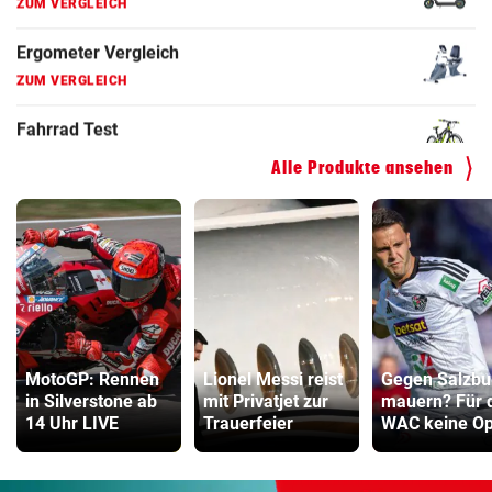
Hoverboard Vergleich
ZUM VERGLEICH
Kinderfahrrad Vergleich
ZUM VERGLEICH
Alle Produkte ansehen
MotoGP: Rennen
Lionel Messi reist
Gegen Salzbu
in Silverstone ab
mit Privatjet zur
mauern? Für 
14 Uhr LIVE
Trauerfeier
WAC keine Op