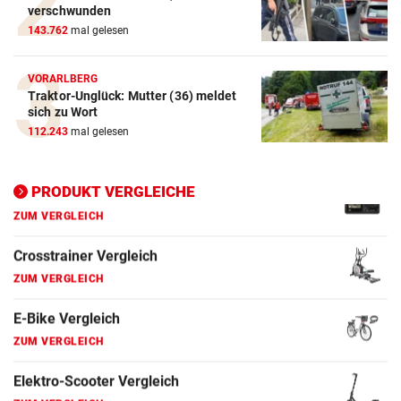
verschwunden
ZUM VERGLEICH
143.762
mal gelesen
E-Bike Vergleich
VORARLBERG
ZUM VERGLEICH
Traktor-Unglück: Mutter (36) meldet
sich zu Wort
Elektro-Scooter Vergleich
112.243
mal gelesen
ZUM VERGLEICH
Ergometer Vergleich
PRODUKT VERGLEICHE
ZUM VERGLEICH
Fahrrad Test
ZUM VERGLEICH
Fahrradanhänger Vergleich
ZUM VERGLEICH
Faszienrolle Vergleich
ZUM VERGLEICH