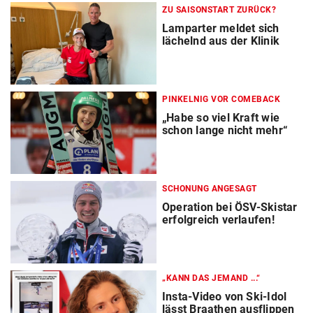
ZU SAISONSTART ZURÜCK?
Lamparter meldet sich
lächelnd aus der Klinik
PINKELNIG VOR COMEBACK
„Habe so viel Kraft wie
schon lange nicht mehr“
SCHONUNG ANGESAGT
Operation bei ÖSV-Skistar
erfolgreich verlaufen!
„KANN DAS JEMAND ...“
Insta-Video von Ski-Idol
lässt Braathen ausflippen