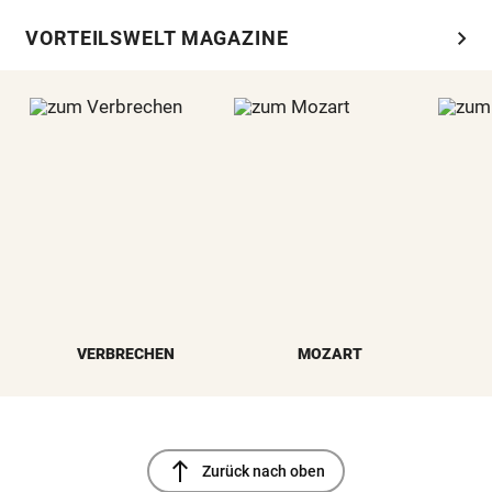
chevron_right
VORTEILSWELT MAGAZINE
VERBRECHEN
MOZART
north
Zurück nach oben