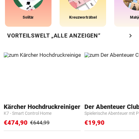
Solitär
Kreuzworträtsel
Mahj
chevron_right
VORTEILSWELT „ALLE ANZEIGEN“
Kärcher Hochdruckreiniger
Der Abenteuer Clu
K7 - Smart Control Home
Spielerische Abenteuer mit P
€474,90
€19,90
€644,99