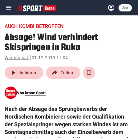
menu
account_circle
Navigation
Anmelden
Abo
close
Schließen
ein-/ausklappen
AUCH KOMBI BETROFFEN
Abonnieren
Absage! Wind verhindert
Skispringen in Ruka
account_circle
arrow_right
Anmelden
Wintersport
01.12.2019 17:04
pin_drop
arrow_right
Bundesland auswäh
Wien
play_arrow
Anhören
Teilen
bookmark
Merkliste
Von
krone Sport
Suchbegriff
search
Nach der Absage des Sprungbewerbs der
eingeben
Nordischen Kombinierer sowie der Qualifikation
der Spezialspringer wegen starken Windes ist am
Sonntagnachmittag auch der Einzelbewerb dem