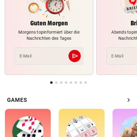
Guten Morgen
Br
Morgens topinformiert über die
Abends topin
Nachrichten des Tages
Nachrich
send
E-Mail
E-Mail
Abschicken
chevron_right
GAMES