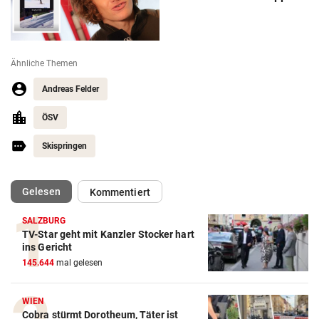
Ähnliche Themen
Andreas Felder
ÖSV
Skispringen
(ausgewählt)
Gelesen
Kommentiert
SALZBURG
TV-Star geht mit Kanzler Stocker hart
ins Gericht
145.644
mal gelesen
Action-Cam Vergleich
ZUM VERGLEICH
WIEN
Cobra stürmt Dorotheum, Täter ist
Crosstrainer Vergleich