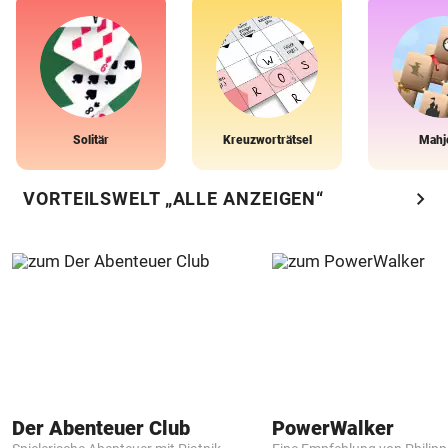
Solitär
Kreuzworträtsel
Mahj
chevron_right
VORTEILSWELT „ALLE ANZEIGEN“
Der Abenteuer Club
PowerWalker