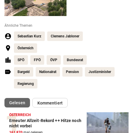
Ähnliche Themen
Sebastian Kurz
Clemens Jabloner
Österreich
SPÖ
FPÖ
ÖVP
Bundesrat
Bargeld
Nationalrat
Pension
Justizminister
Regierung
(ausgewählt)
Gelesen
Kommentiert
ÖSTERREICH
Erneuter Allzeit-Rekord ++ Hitze noch
nicht vorbei
161.870
mal gelesen