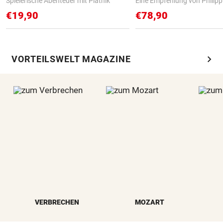
Spielerische Abenteuer mit Piatnik
Eine Empfehlung von Philip
€19,90
€78,90
chevron_right
VORTEILSWELT MAGAZINE
VERBRECHEN
MOZART