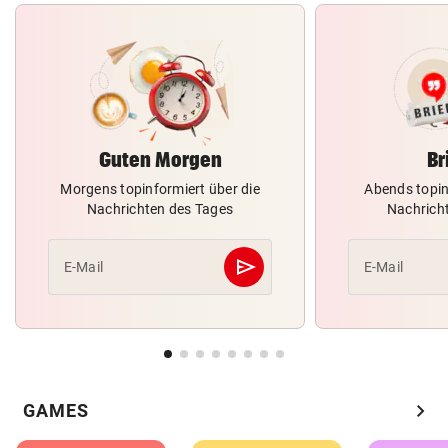
Guten Morgen
Br
Morgens topinformiert über die
Abends topin
Nachrichten des Tages
Nachrich
send
E-Mail
E-Mail
Abschicken
chevron_right
GAMES