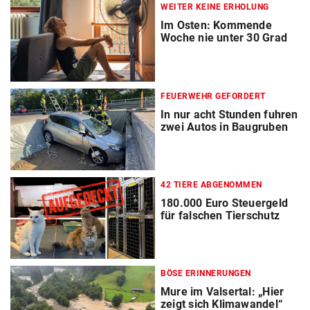
WEITER KEINE ERHOLUNG
Im Osten: Kommende
Woche nie unter 30 Grad
FEUERWEHR GEFORDERT
In nur acht Stunden fuhren
zwei Autos in Baugruben
42 TIERE ABGENOMMEN
180.000 Euro Steuergeld
für falschen Tierschutz
BÖSE ERINNERUNGEN
Mure im Valsertal: „Hier
zeigt sich Klimawandel“