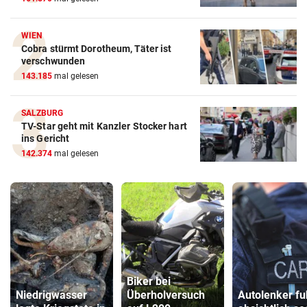
WIEN
Cobra stürmt Dorotheum, Täter ist
verschwunden
143.185
mal gelesen
SALZBURG
TV-Star geht mit Kanzler Stocker hart
ins Gericht
142.374
mal gelesen
Biker bei
Niedrigwasser
Überholversuch
Autolenker fu