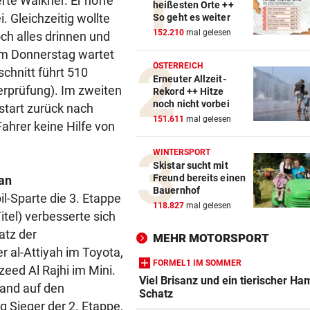
rte Walkner. Er hoffe
heißesten Orte ++
. Gleichzeitig wollte
So geht es weiter
152.210
mal gelesen
ch alles drinnen und
 Am Donnerstag wartet
ÖSTERREICH
chnitt führt 510
Erneuter Allzeit-
rprüfung). Im zweiten
Rekord ++ Hitze
noch nicht vorbei
start zurück nach
151.611
mal gelesen
ahrer keine Hilfe von
WINTERSPORT
Skistar sucht mit
Freund bereits einen
ran
Bauernhof
l-Sparte die 3. Etappe
118.827
mal gelesen
itel) verbesserte sich
atz der
MEHR MOTORSPORT
 al-Attiyah im Toyota,
FORMEL1 IM SOMMER
zeed Al Rajhi im Mini.
Viel Brisanz und ein tierischer Ham
tand auf den
Schatz
 Sieger der 2. Etappe,