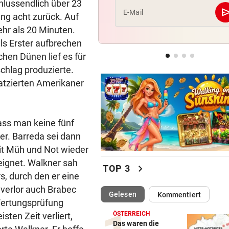
hlussendlich über 23
se
E-Mail
ang acht zurück. Auf
EUROPA-LEAGUE-TICKER
ehr als 20 Minuten.
LIVE ab 19 Uhr: Red Bull Sal
s Erster aufbrechen
gegen FC Pafos!
hen Dünen lief es für
DAS SAGT STURM-COACH
geste
chlag produzierte.
Charakterprobe! „Das sprich
tzierten Amerikaner
die Mannschaft“
dass man keine fünf
er. Barreda sei dann
mit Müh und Not wieder
eignet. Walkner sah
chevron_right
TOP 3
s, durch den er eine
 verlor auch Brabec
(ausgewählt)
Gelesen
Kommentiert
 Wertungsprüfung
ÖSTERREICH
ten Zeit verliert,
Das waren die