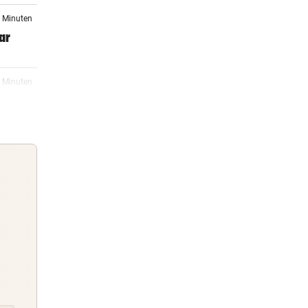
4 Minuten
ar
9 Minuten
 2030
03:00
ngt es
02:18
Guten Morgen
Morgens topinformiert über die
02:03
Nachrichten des Tages