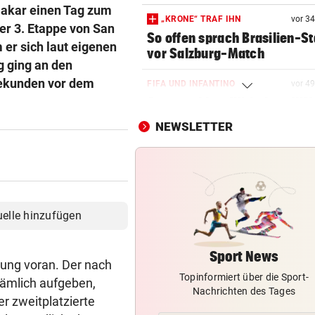
Dakar einen Tag zum
„KRONE“ TRAF IHN
vor 3
er 3. Etappe von San
So offen sprach Brasilien-St
 er sich laut eigenen
vor Salzburg-Match
g ging an den
Sekunden vor dem
FIFA UND INFANTINO
vor 4
Gegenschlag, Wirbel um WM
und neue Vorwürfe
NEWSLETTER
MANNINGER UNFALLSTELLE
„Wir sind froh, aber Alex bri
nicht zurück!“
CONFERENCE LEAGUE
uelle hinzufügen
LIVE ab 18 Uhr: Rapid muss
auswärts bei Paide ran
Sport News
tung voran. Der nach
Topinformiert über die Sport-
CONFERENCE LEAGUE
ämlich aufgeben,
Nachrichten des Tages
LIVE ab 19.30 Uhr: Beitar
r zweitplatzierte
Jerusalem gegen Austria!