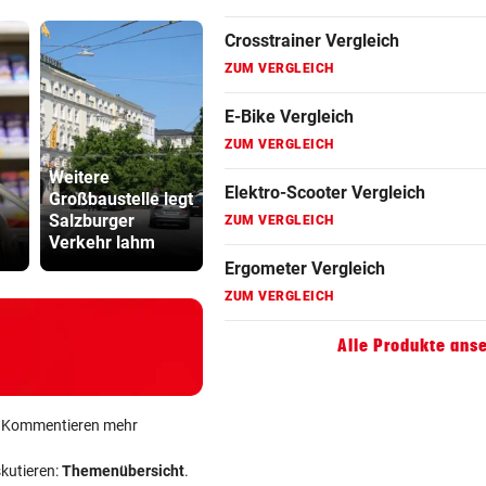
ZUM VERGLEICH
Ergometer Vergleich
ZUM VERGLEICH
Fahrrad Test
ZUM VERGLEICH
Weitere
Ex-Salzburg-
Abhöraffär
Großbaustelle legt
Coach übernimmt
Ermittlung
Fahrradanhänger Vergleich
Salzburger
Premier-League-
gegen ORF
Verkehr lahm
Klub
Stiftungsra
ZUM VERGLEICH
Faszienrolle Vergleich
ZUM VERGLEICH
Alle Produkte ans
Hoverboard Vergleich
ZUM VERGLEICH
ein Kommentieren mehr
Kinderfahrrad Vergleich
skutieren:
Themenübersicht
.
ZUM VERGLEICH