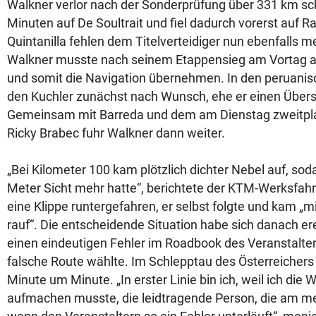
Walkner verlor nach der Sonderprüfung über 331 km sc
Minuten auf De Soultrait und fiel dadurch vorerst auf R
Quintanilla fehlen dem Titelverteidiger nun ebenfalls m
Walkner musste nach seinem Etappensieg am Vortag al
und somit die Navigation übernehmen. In den peruanisc
den Kuchler zunächst nach Wunsch, ehe er einen Übers
Gemeinsam mit Barreda und dem am Dienstag zweitpla
Ricky Brabec fuhr Walkner dann weiter.
„Bei Kilometer 100 kam plötzlich dichter Nebel auf, so
Meter Sicht mehr hatte“, berichtete der KTM-Werksfahr
eine Klippe runtergefahren, er selbst folgte und kam „
rauf“. Die entscheidende Situation habe sich danach er
einen eindeutigen Fehler im Roadbook des Veranstalter
falsche Route wählte. Im Schlepptau des Österreichers
Minute um Minute. „In erster Linie bin ich, weil ich die
aufmachen musste, die leidtragende Person, die am meis