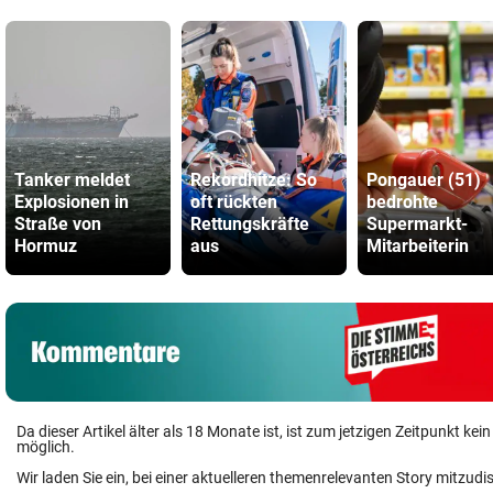
Tanker meldet
Rekordhitze: So
Pongauer (51)
Explosionen in
oft rückten
bedrohte
Straße von
Rettungskräfte
Supermarkt-
Hormuz
aus
Mitarbeiterin
Da dieser Artikel älter als 18 Monate ist, ist zum jetzigen Zeitpunkt k
möglich.
Wir laden Sie ein, bei einer aktuelleren themenrelevanten Story mitzudi