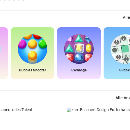
Alle
Bubbles Shooter
Exchange
Sudok
Alle An