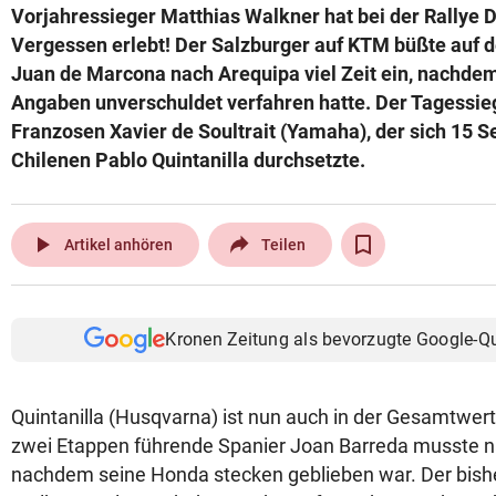
Vorjahressieger Matthias Walkner hat bei der Rallye 
© Krone Multimedia GmbH & Co KG 2026
Vergessen erlebt! Der Salzburger auf KTM büßte auf d
Muthgasse 2, 1190 Wien
Juan de Marcona nach Arequipa viel Zeit ein, nachdem
Angaben unverschuldet verfahren hatte. Der Tagessie
Franzosen Xavier de Soultrait (Yamaha), der sich 15 
Chilenen Pablo Quintanilla durchsetzte.
play_arrow
Artikel anhören
Teilen
Kronen Zeitung als bevorzugte Google-Q
Quintanilla (Husqvarna) ist nun auch in der Gesamtwer
zwei Etappen führende Spanier Joan Barreda musste n
nachdem seine Honda stecken geblieben war. Der bishe