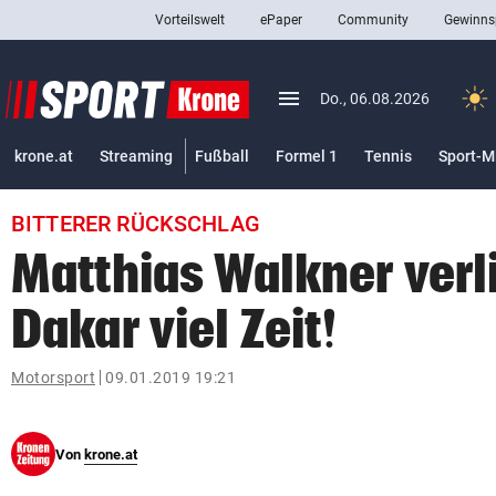
Vorteilswelt
ePaper
Community
Gewinns
close
Schließen
menu
Menü aufklappen
Do., 06.08.2026
Abonnieren
krone.at
Streaming
Fußball
Formel 1
Tennis
Sport-M
account_circle
arrow_right
Anmelden
BITTERER RÜCKSCHLAG
pin_drop
arrow_right
Bundesland auswäh
Wien
Matthias Walkner verli
bookmark
Merkliste
Dakar viel Zeit!
Suchbegriff
Motorsport
09.01.2019 19:21
search
eingeben
Von
krone.at