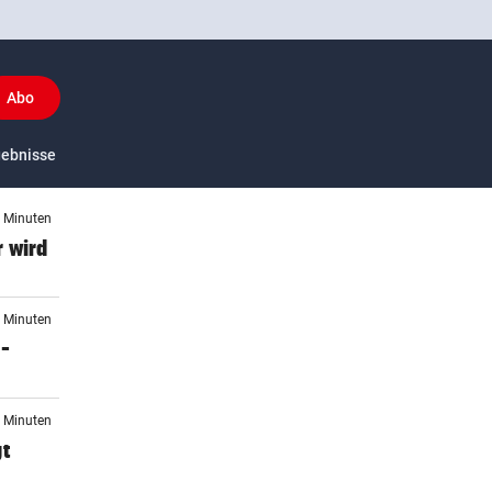
Abo
y
gebnisse
US-Sport
4 Minuten
 wird
4 Minuten
 –
0 Minuten
gt