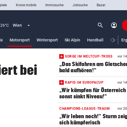
piele
Krone mobile
Immosuche
Jobsuche
Bazar
search
account_circle
Menü aufklappen
Suchen
26°C
Wien
(ausgewählt)
ix
Motorsport
Wintersport
Ski Alpin
Handball
Eishocke
Er
SORGE IM WELTCUP-TROSS
vor 1
len
„Das Skifahren am Gletscher
ert bei
bald aufhören!“
RAPID IM EUROPACUP
vor 1
„Wir kämpfen für Österreich
sonst sinkt Niveau!“
CHAMPIONS-LEAGUE-TRAUM
vor 2
„Wir leben noch!“ Sturm zei
sich kämpferisch