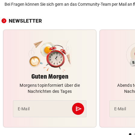
Bei Fragen können Sie sich gern an das Community-Team per Mail an
NEWSLETTER
Guten Morgen
Morgens topinformiert über die
Abends t
Nachrichten des Tages
Nachr
send
E-Mail
E-Mail
Abschicken