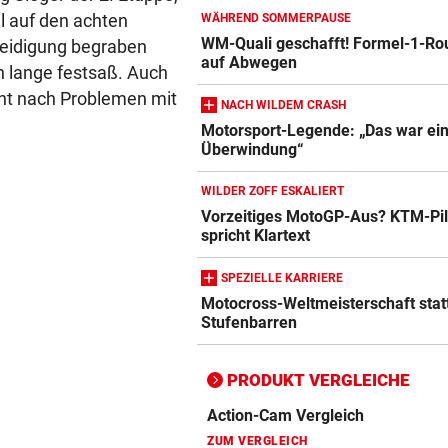
el auf den achten
WÄHREND SOMMERPAUSE
WM-Quali geschafft! Formel-1-Rou
teidigung begraben
auf Abwegen
 lange festsaß. Auch
eint nach Problemen mit
NACH WILDEM CRASH
Motorsport-Legende: „Das war ei
Überwindung“
WILDER ZOFF ESKALIERT
Vorzeitiges MotoGP-Aus? KTM-Pil
Action-Cam Vergleich
spricht Klartext
ZUM VERGLEICH
SPEZIELLE KARRIERE
Crosstrainer Vergleich
Motocross-Weltmeisterschaft stat
Stufenbarren
ZUM VERGLEICH
E-Bike Vergleich
PRODUKT VERGLEICHE
ZUM VERGLEICH
Elektro-Scooter Vergleich