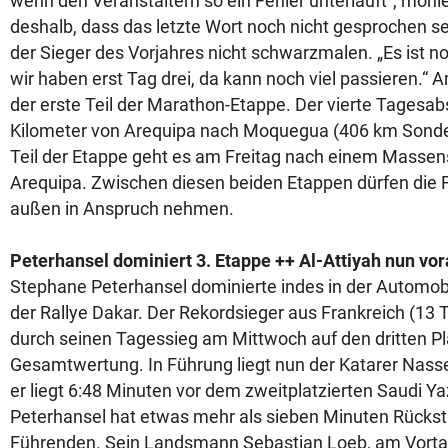
wenn den Veranstaltern so ein Fehler unterläuft“, monie
deshalb, dass das letzte Wort noch nicht gesprochen sei
der Sieger des Vorjahres nicht schwarzmalen. „Es ist no
wir haben erst Tag drei, da kann noch viel passieren.“
der erste Teil der Marathon-Etappe. Der vierte Tagesabs
Kilometer von Arequipa nach Moquegua (406 km Sonde
Teil der Etappe geht es am Freitag nach einem Massen
Arequipa. Zwischen diesen beiden Etappen dürfen die F
außen in Anspruch nehmen.
Peterhansel dominiert 3. Etappe ++ Al-Attiyah nun vo
Stephane Peterhansel dominierte indes in der Automobi
der Rallye Dakar. Der Rekordsieger aus Frankreich (13 T
durch seinen Tagessieg am Mittwoch auf den dritten Pl
Gesamtwertung. In Führung liegt nun der Katarer Nasser
er liegt 6:48 Minuten vor dem zweitplatzierten Saudi Ya
Peterhansel hat etwas mehr als sieben Minuten Rücks
Führenden. Sein Landsmann Sebastian Loeb, am Vortag