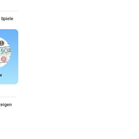
 Spiele
u
Snake
zeigen