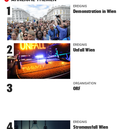
EREIGNIS
1
Demonstration in Wien
EREIGNIS
2
Unfall Wien
ORGANISATION
3
ORF
EREIGNIS
4
Stromausfall Wien