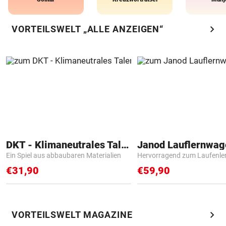
chevron_right
VORTEILSWELT „ALLE ANZEIGEN“
DKT - Klimaneutrales Talent
Janod Lauflernwa
Ein Spiel aus abbaubaren Materialien
Hervorragend zum Laufenle
€31,90
€59,90
chevron_right
VORTEILSWELT MAGAZINE