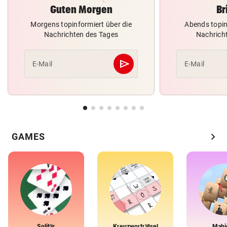
Guten Morgen
Br
Morgens topinformiert über die
Abends topin
Nachrichten des Tages
Nachrich
send
E-Mail
E-Mail
Abschicken
chevron_right
GAMES
Solitär
Kreuzworträtsel
Mahj