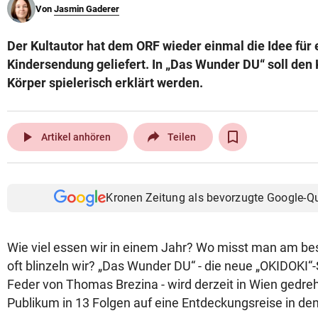
Von
Jasmin Gaderer
© Krone Multimedia GmbH & Co KG 2026
Muthgasse 2, 1190 Wien
Der Kultautor hat dem ORF wieder einmal die Idee für 
Kindersendung geliefert. In „Das Wunder DU“ soll den 
Körper spielerisch erklärt werden.
play_arrow
Artikel anhören
Teilen
Kronen Zeitung als bevorzugte Google-Q
Wie viel essen wir in einem Jahr? Wo misst man am be
oft blinzeln wir? „Das Wunder DU“ - die neue „OKIDOKI“
Feder von Thomas Brezina - wird derzeit in Wien gedreh
Publikum in 13 Folgen auf eine Entdeckungsreise in de