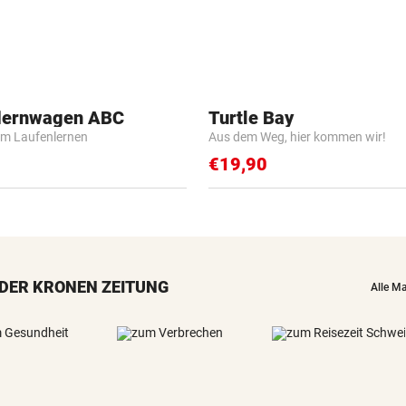
flernwagen ABC
Turtle Bay
m Laufenlernen
Aus dem Weg, hier kommen wir!
€19,90
DER KRONEN ZEITUNG
Alle M