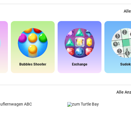
Alle
Bubbles Shooter
Exchange
Sudok
Alle An