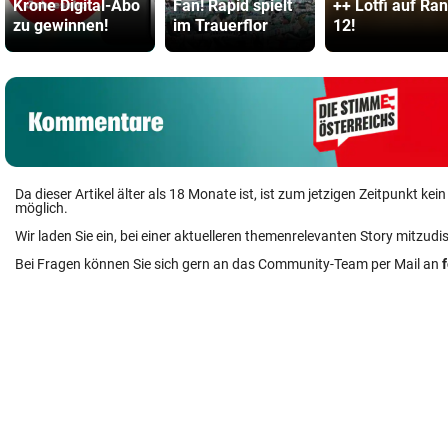
Krone Digital-Abo
Fan! Rapid spielt
++ Lotfi auf Ra
zu gewinnen!
im Trauerflor
12!
Da dieser Artikel älter als 18 Monate ist, ist zum jetzigen Zeitpunkt k
möglich.
Wir laden Sie ein, bei einer aktuelleren themenrelevanten Story mitzudi
Bei Fragen können Sie sich gern an das Community-Team per Mail an