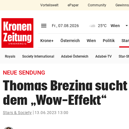
Vorteilswelt
ePaper
Community
Gewinns
close
Schließen
menu
Menü aufklappen
Fr., 07.08.2026
25°C
Wien
Abonnieren
Krone+
Österreich
Wien
Politik
Star
account_circle
arrow_right
Anmelden
Royals
Society International
Adabei Österreich
Adabei-TV
Star-S
pin_drop
arrow_right
Bundesland auswäh
Wien
NEUE SENDUNG
bookmark
Merkliste
Thomas Brezina sucht
dem „Wow-Effekt“
Suchbegriff
search
eingeben
Stars & Society
13.06.2023 13:00