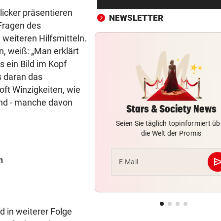
Erste Anklage gegen Israeli s
icker präsentieren
Gaza-Krieg
NEWSLETTER
Fragen des
weiteren Hilfsmitteln.
STIMMEN ZUM SPIEL
vor 
 weiß: „Man erklärt
Sportboss Katzer: „Fahren
superhappy nach Hause“
 ein Bild im Kopf
s daran das
ORKAN, KEIN STROM & CO
vor 
oft Winzigkeiten, wie
Skurrilitäten in der Red Bull
ind - manche davon
häufen sich
Stars & Society News
Seien Sie täglich topinformiert üb
WASSERSPRINGEN
vor 
die Welt der Promis
Knoll bei EM Achter vom Tur
Lotfi auf Rang 12!
se
n
E-Mail
SCHON NÄCHSTE SAISON
vor 
F1-Boss verrät: Es wird mehr
Sprintrennen geben
 in weiterer Folge
FREISPRÜCHE REGEN AUF
vor 