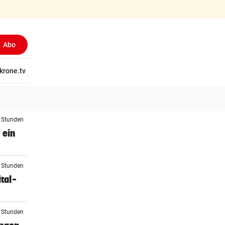
Abo
tschaft
krone.tv
Wissen
Gericht
Kolumnen
Freizeit
Reise
Ti
3 Stunden
 ein
3 Stunden
tal-
3 Stunden