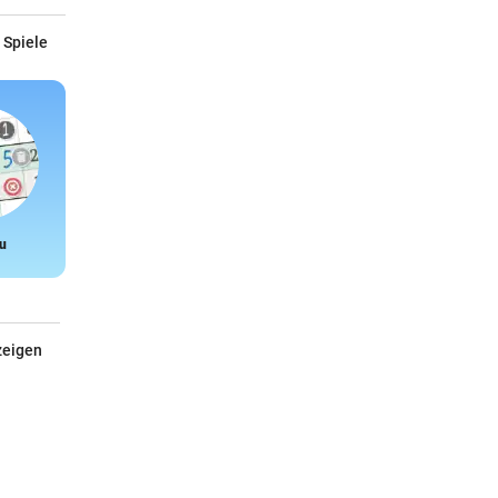
 Spiele
u
Snake
zeigen