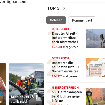
verfügbar sein.
Katzentöter-Anwalt: „Nie so 
chevron_right
TOP 3
Hass begegnet“
(ausgewählt)
Gelesen
Kommentiert
TRUMP DROHT:
vor 
Lange Haftstrafen für Berich
ÖSTERREICH
über Waffenengpässe
Erneuter Allzeit-
Rekord ++ Hitze
noch nicht vorbei
CONFERENCE LEAGUE
vor 
157.631
mal gelesen
Sieg! Austria stößt die Tür z
Play-off weit auf
ÖSTERREICH
Das waren die
MITTEN IN HITZEWELLE
vor 
heißesten Orte ++
Irre! Salzburg – Pafos wegen
So geht es weiter
Sintflut unterbrochen
154.974
mal gelesen
RADSPORT
vor 
NIEDERÖSTERREICH
Reusser vor Ventoux-Etappe
500 Helfer kämpfen
bei Gluthitze gegen
Autolenker (81)
Linzer kämpfen
weiter im Gelben Trikot
Katzentöter
Inferno
rm
starb nach
aktuell gegen
Anwalt: „Ni