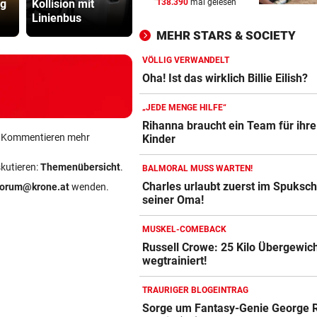
ng
Kollision mit
heiße
viel Hass
138.390
mal gelesen
KEIN ARSENAL-WECHSEL
vor 
Linienbus
Temperaturen
begegnet“
Vinicius Jr. verlängert bei Re
MEHR STARS & SOCIETY
Madrid bis 2032
VÖLLIG VERWANDELT
UKRAINISCHER ANGRIFF?
vor 
Oha! Ist das wirklich Billie Eilish?
Vor Oman havarierter Tanker
Ölkatastrophe droht
„JEDE MENGE HILFE“
Rihanna braucht ein Team für ihre
ein Kommentieren mehr
„VERSTEHE ICH NICHT“
vor 
Kinder
ÖFB-Kicker Wimmer packt ü
skutieren:
Themenübersicht
.
BALMORAL MUSS WARTEN!
Morddrohungen aus
Charles urlaubt zuerst im Spuksch
forum@krone.at
wenden.
seiner Oma!
MUSKEL-COMEBACK
Russell Crowe: 25 Kilo Übergewic
wegtrainiert!
TRAURIGER BLOGEINTRAG
Sorge um Fantasy-Genie George R