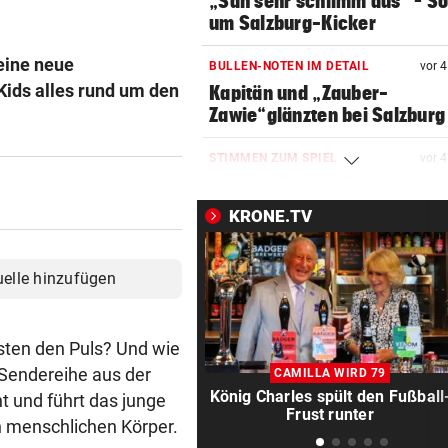
„Sah sehr schlimm aus“ – S
um Salzburg-Kicker
eine neue
BULLEN-NOTEN IM DETAIL
vor 
Kids alles rund um den
Kapitän und „Zauber-
Zawie“glänzten bei Salzburg
STIMMEN ZUM SPIEL
vor 
Austria-Trainer Helm: „Das
uns besser!“
KRONE.TV
KUNDENDATEN BETROFFEN
vor 
Cyberangriff auf Wiener
uelle hinzufügen
Schmuckhändler Frey Wille
EUROPA-LEAGUE-QUALI
vor 
sten den Puls? Und wie
Joker Tabakovic führt Salzbu
-Sendereihe aus der
CAMILLA WIRD 79
Last-Minute-Sieg
König Charles spült den Fußball
t und führt das junge
Frust runter
n menschlichen Körper.
PALÄSTINENSER GETÖTET
vor 