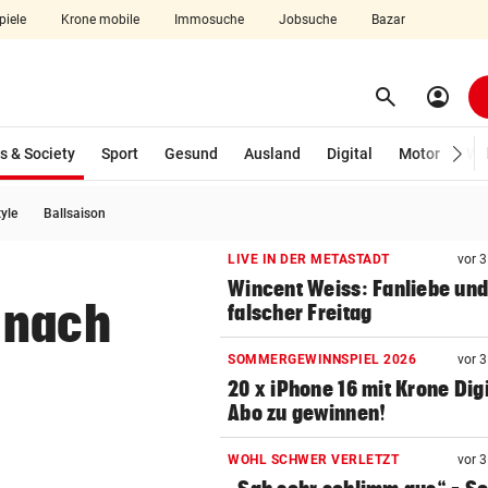
piele
Krone mobile
Immosuche
Jobsuche
Bazar
search
account_circle
Menü aufklappen
Suchen
(ausgewählt)
s & Society
Sport
Gesund
Ausland
Digital
Motor
Wir
tyle
Ballsaison
len
LIVE IN DER METASTADT
vor 
Wincent Weiss: Fanliebe und
 nach
falscher Freitag
SOMMERGEWINNSPIEL 2026
vor 
20 x iPhone 16 mit Krone Digi
Abo zu gewinnen!
WOHL SCHWER VERLETZT
vor 