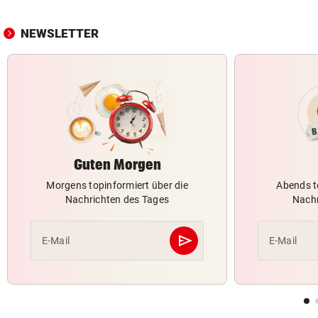
NEWSLETTER
Guten Morgen
Morgens topinformiert über die
Abends t
Nachrichten des Tages
Nachr
send
E-Mail
E-Mail
Abschicken