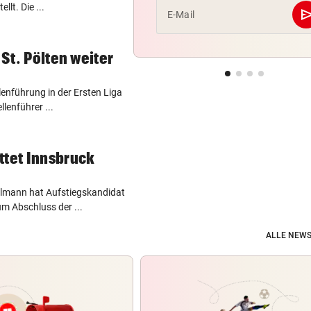
lt. Die ...
se
E-Mail
 St. Pölten weiter
lenführung in der Ersten Liga
lenführer ...
ttet Innsbruck
hlmann hat Aufstiegskandidat
m Abschluss der ...
ALLE NEWS