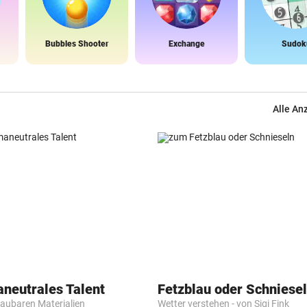
Bubbles Shooter
Exchange
Sudok
Alle An
aneutrales Talent
Fetzblau oder Schniese
baubaren Materialien
Wetter verstehen - von Sigi Fink