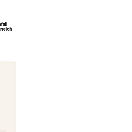
er Stunde
e
fall
rreich
er Stunde
er Stunde
Der
Briefing
Abends topinformiert über die
Nachrichten des Tages