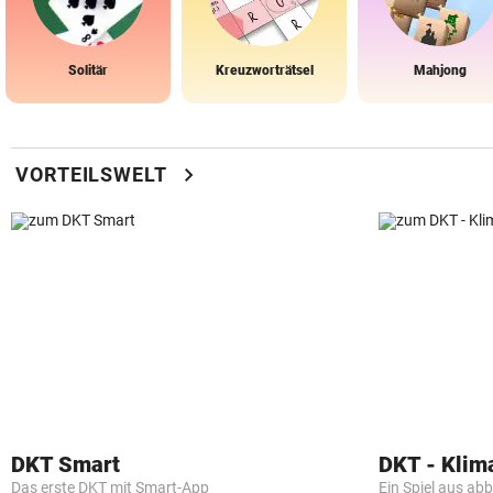
Solitär
Kreuzworträtsel
Mahjong
chevron_right
VORTEILSWELT
DKT Smart
DKT - Klim
Das erste DKT mit Smart-App
Ein Spiel aus ab