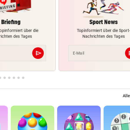
Briefing
Sport News
opinformiert über die
Topinformiert über die Sport
ichten des Tages
Nachrichten des Tages
send
s
E-Mail
Abschicken
Alle