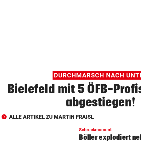
© Krone Multimedia GmbH & Co KG 2026
Muthgasse 2, 1190 Wien
DURCHMARSCH NACH UNT
Bielefeld mit 5 ÖFB-Profis
abgestiegen!
ALLE ARTIKEL ZU MARTIN FRAISL
Schreckmoment
Böller explodiert 