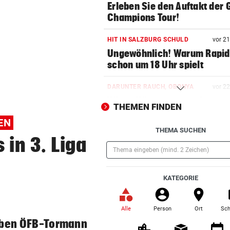
Erleben Sie den Auftakt der 
Champions Tour!
HIT IN SALZBURG SCHULD
vor 2
Ungewöhnlich! Warum Rapid
schon um 18 Uhr spielt
DARUNTER RAUCH, OBONYA
vor 2
Wien: Männer protestierten
THEMEN FINDEN
Gewalt an Frauen
EN
THEMA SUCHEN
OBERÖSTERREICH
vor 2
 in 3. Liga
„Wer will mich?“: Diese Tier
haben kein Zuhause
(Pflichtfeld)
KATEGORIE
BEWAFFNETER ÜBERFALL
vor 2
Dorotheum: Räuber ließ Beu
Geschäft zurück
Alle
Person
Ort
Sch
(ausgewählt)
neben ÖFB-Tormann
US-GRENZER NEUGIERIG
vor 3