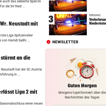
 auch das siebente Spiel im
SETZT SICH ZUR WEHR
vor ein
ür die SV Ried ...
Tourismus, Vandalen: Kurios
EREIGNIS
3
Regeln in Italien
Verkehrsun
Wr. Neustadt mit
Niederöste
TAGELANGER TERROR
vor ein
Aggro-Affe verletzte 18
rste-Liga-Spitzenreiter
Menschen: Eingefangen!
von Hamdi Salihi ...
NEWSLETTER
WIRBEL UM KINDER-SAGER
vor ein
Kanzler entschuldigt sich: „
 stürmt an die
Satz ist falsch“
 Neustadt hat der SC Austria
nführung in ...
Guten Morgen
rlässt Liga 2 mit
Morgens topinformiert über die
Nachrichten des Tages
 Saisonabschluss einen neuen