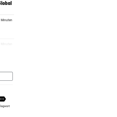
Global
1 Minuten
2 Minuten
 gegen
3 Minuten
e
3 Minuten
te im
lagwort
0 Minuten