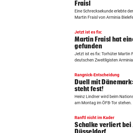
Fraisl
Eine Schrecksekunde erlebte der
Martin Fraisl von Arminia Bielefe
Jetzt ist es fix:
Martin Fraisl hat ei
gefunden
Jetzt ist es fix: Torhüter Martin 
deutschen Zweitligisten Arminia 
Rangnick-Entscheidung
Duell mit Dänemark
steht fest!
Heinz Lindner wird beim Natio
am Montag im ÖFB-Tor stehen. D
Ranftl nicht im Kader
Schalke verliert be
Düsseldorf