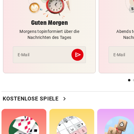
Guten Morgen
Morgens topinformiert über die
Abends t
Nachrichten des Tages
Nachr
send
E-Mail
E-Mail
Abschicken
chevron_right
KOSTENLOSE SPIELE