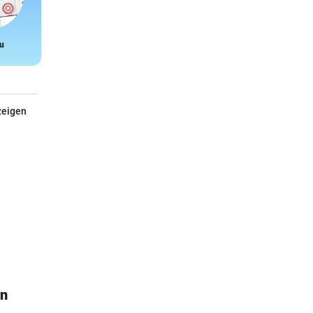
u
Snake
zeigen
ln
Garten fit & Körper fit
Mit Toni Klein & Karl Ploberger