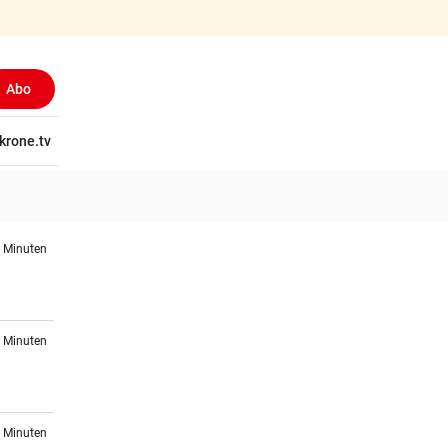
Abo
tschaft
krone.tv
Wissen
Gericht
Kolumnen
Freizeit
Reise
Ti
9 Minuten
1 Minuten
3 Minuten