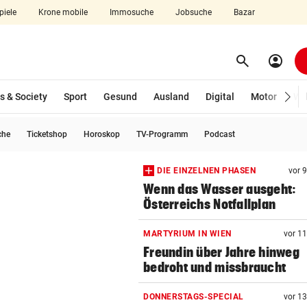
piele
Krone mobile
Immosuche
Jobsuche
Bazar
search
account_circle
Menü aufklappen
Suchen
s & Society
Sport
Gesund
Ausland
Digital
Motor
Wir
che
Ticketshop
Horoskop
TV-Programm
Podcast
len
DIE EINZELNEN PHASEN
vor 
Wenn das Wasser ausgeht:
Österreichs Notfallplan
MARTYRIUM IN WIEN
vor 1
Freundin über Jahre hinweg
bedroht und missbraucht
DONNERSTAGS-SPECIAL
vor 1