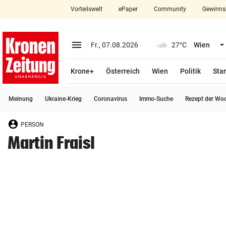
Vorteilswelt
ePaper
Community
Gewinns
close
Schließen
menu
Menü aufklappen
Fr., 07.08.2026
27°C
Wien
Abonnieren
Krone+
Österreich
Wien
Politik
Star
account_circle
arrow_right
Anmelden
Meinung
Ukraine-Krieg
Coronavirus
Immo-Suche
Rezept der Wo
pin_drop
arrow_right
Bundesland auswäh
Wien
PERSON
bookmark
Merkliste
Martin Fraisl
Suchbegriff
search
eingeben