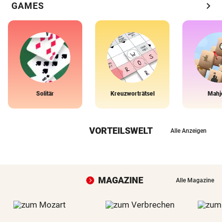
chevron_right
GAMES
Solitär
Kreuzworträtsel
Mahj
VORTEILSWELT
Alle Anzeigen
MAGAZINE
Alle Magazine