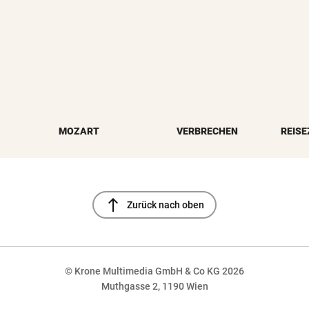
MOZART
VERBRECHEN
REISE
north
Zurück nach oben
© Krone Multimedia GmbH & Co KG 2026
Muthgasse 2, 1190 Wien