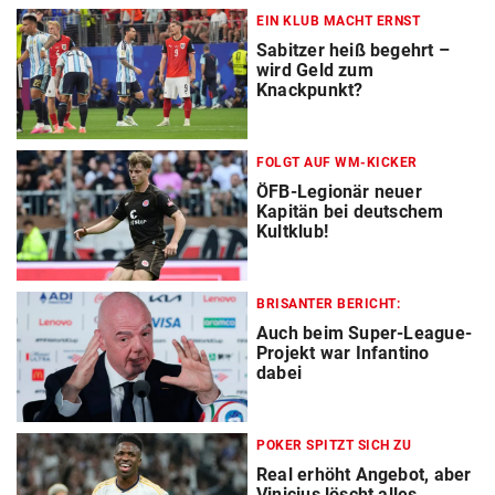
EIN KLUB MACHT ERNST
Sabitzer heiß begehrt –
wird Geld zum
Knackpunkt?
FOLGT AUF WM-KICKER
ÖFB-Legionär neuer
Kapitän bei deutschem
Kultklub!
BRISANTER BERICHT:
Auch beim Super-League-
Projekt war Infantino
dabei
POKER SPITZT SICH ZU
Real erhöht Angebot, aber
Vinicius löscht alles