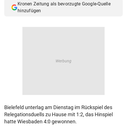
Kronen Zeitung als bevorzugte Google-Quelle
© Krone Multimedia GmbH & Co KG 2026
hinzufügen
Muthgasse 2, 1190 Wien
Bielefeld unterlag am Dienstag im Rückspiel des
Relegationsduells zu Hause mit 1:2, das Hinspiel
hatte Wiesbaden 4:0 gewonnen.