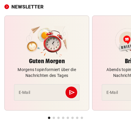
NEWSLETTER
Guten Morgen
Br
Morgens topinformiert über die
Abends topin
Nachrichten des Tages
Nachrich
send
E-Mail
E-Mail
Abschicken