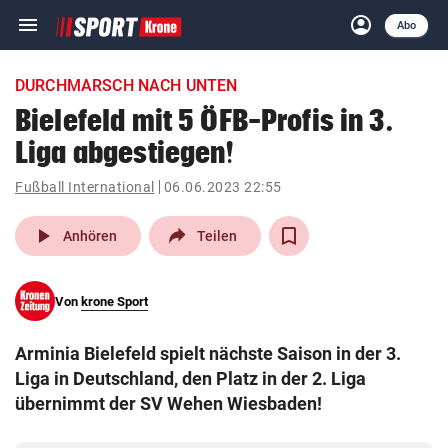
menu
account_circle
Navigation
Anmelden
Abo
close
Schließen
ein-/ausklappen
DURCHMARSCH NACH UNTEN
Abonnieren
Bielefeld mit 5 ÖFB-Profis in 3.
Liga abgestiegen!
account_circle
arrow_right
Anmelden
Fußball International
06.06.2023 22:55
pin_drop
arrow_right
Bundesland auswäh
Wien
play_arrow
Anhören
Teilen
bookmark
Merkliste
Von
krone Sport
Suchbegriff
search
Arminia Bielefeld spielt nächste Saison in der 3.
eingeben
Liga in Deutschland, den Platz in der 2. Liga
übernimmt der SV Wehen Wiesbaden!