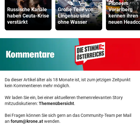
Pioneers
ZUM VERGLEICH
Russische Kanäle
Große Teile von
Vorarlberg
haben Ceuta-Krise
Lingenau sind
kennen ihren
Kinderfahrrad Vergleich
verstärkt
ohne Wasser
neuen Headc
ZUM VERGLEICH
Da dieser Artikel älter als 18 Monate ist, ist zum jetzigen Zeitpunkt
kein Kommentieren mehr möglich.
Wir laden Sie ein, bei einer aktuelleren themenrelevanten Story
mitzudiskutieren:
Themenübersicht
.
Bei Fragen können Sie sich gern an das Community-Team per Mail
an
forum@krone.at
wenden.