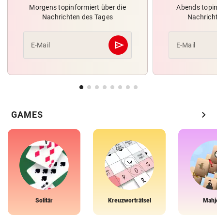
Morgens topinformiert über die
Abends topin
Nachrichten des Tages
Nachrich
send
E-Mail
E-Mail
Abschicken
chevron_right
GAMES
Solitär
Kreuzworträtsel
Mahj