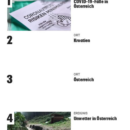
1
COVID-19-Fälle in
Österreich
ORT
2
Kroatien
ORT
3
Österreich
EREIGNIS
4
Unwetter in Österreich