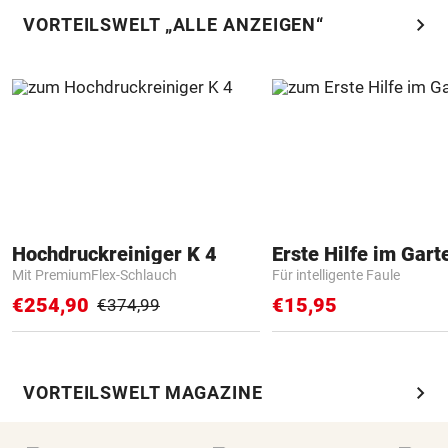
chevron_right
VORTEILSWELT „ALLE ANZEIGEN“
Hochdruckreiniger K 4
Erste Hilfe im Gart
Mit PremiumFlex-Schlauch
Für intelligente Faule
€254,90
€15,95
€374,99
chevron_right
VORTEILSWELT MAGAZINE