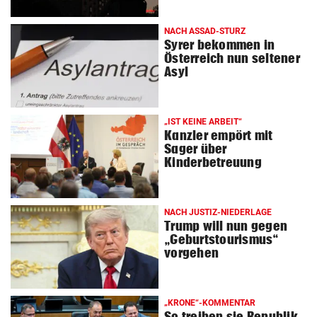
NACH ASSAD-STURZ
Syrer bekommen in
Österreich nun seltener
Asyl
„IST KEINE ARBEIT“
Kanzler empört mit
Sager über
Kinderbetreuung
NACH JUSTIZ-NIEDERLAGE
Trump will nun gegen
„Geburtstourismus“
vorgehen
„KRONE“-KOMMENTAR
So treiben sie Republik