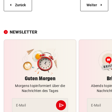
Zurück
Weiter
NEWSLETTER
Guten Morgen
Br
Morgens topinformiert über die
Abends topin
Nachrichten des Tages
Nachrich
send
E-Mail
E-Mail
Abschicken