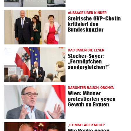
© Krone Multimedia GmbH & Co KG 2026
Muthgasse 2, 1190 Wien
AUSSAGE ÜBER KINDER
Steirische ÖVP-Chefin
kritisiert den
Bundeskanzler
DAS SAGEN DIE LESER
Stocker-Sager:
„Fettnäpfchen
sondergleichen!“
DARUNTER RAUCH, OBONYA
Wien: Männer
protestierten gegen
Gewalt an Frauen
„STIMMT ABER NICHT“
Wie Benko gegen