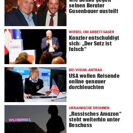
seinen Berater
Gusenbauer austeilt
WIRBEL UM ARBEIT-SAGER
Kanzler entschuldigt
sich: „Der Satz ist
falsch“
BEI VISUM-ANTRAG
USA wollen Reisende
online genauer
durchleuchten
UKRAINISCHE DROHNEN
„Russisches Amazon“
steht weiterhin unter
Beschuss