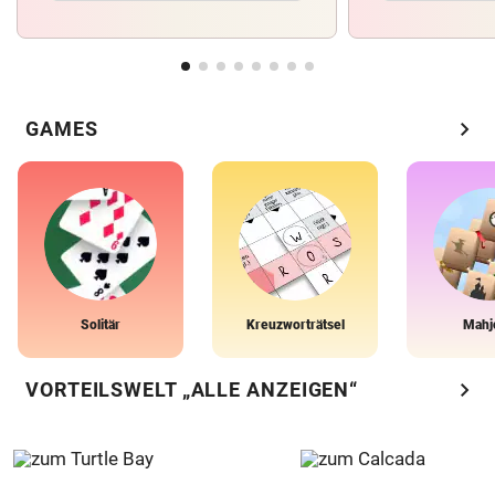
chevron_right
GAMES
Solitär
Kreuzworträtsel
Mahj
chevron_right
VORTEILSWELT „ALLE ANZEIGEN“