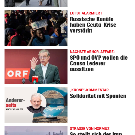
EU IST ALARMIERT
Russische Kanäle
haben Ceuta-Krise
verstärkt
NÄCHSTE ABHÖR-AFFÄRE:
SPÖ und ÖVP wollen die
Causa Lederer
aussitzen
„KRONE“-KOMMENTAR
Solidarität mit Spanien
STRASSE VON HORMUZ
So stellt sich der Iran