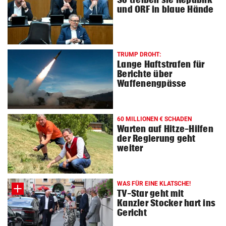
und ORF in blaue Hände
TRUMP DROHT:
Lange Haftstrafen für
Berichte über
Waffenengpässe
60 MILLIONEN € SCHADEN
Warten auf Hitze-Hilfen
der Regierung geht
weiter
WAS FÜR EINE KLATSCHE!
TV-Star geht mit
Kanzler Stocker hart ins
Gericht