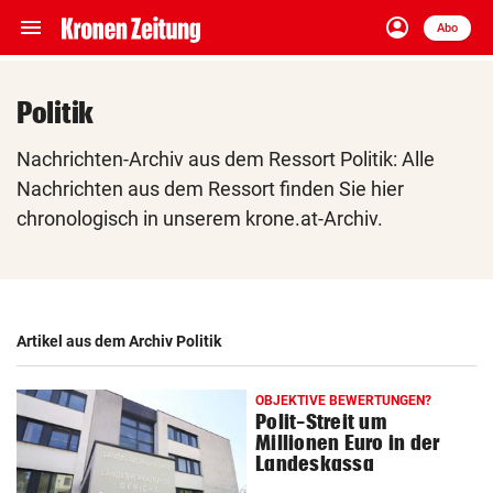
menu
account_circle
Navigation
Anmelden
Abo
close
Schließen
ein-/ausklappen
Politik
Abonnieren
Nachrichten-Archiv aus dem Ressort Politik: Alle
account_circle
arrow_right
Anmelden
Nachrichten aus dem Ressort finden Sie hier
chronologisch in unserem krone.at-Archiv.
pin_drop
arrow_right
Bundesland auswäh
Wien
bookmark
Merkliste
Artikel aus dem Archiv Politik
Suchbegriff
search
eingeben
OBJEKTIVE BEWERTUNGEN?
Polit-Streit um
Millionen Euro in der
Landeskassa