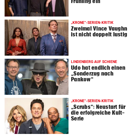
Frühling ein
„KRONE“-SERIEN-KRITIK
Zweimal Vince Vaughn
ist nicht doppelt lustig
LINDENBERG AUF SCHIENE
Udo hat endlich einen
„Sonderzug nach
Pankow“
„KRONE“-SERIEN-KRITIK
„Scrubs“: Neustart für
die erfolgreiche Kult-
Serie