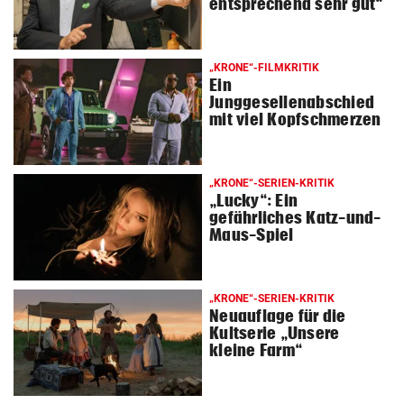
entsprechend sehr gut“
© Krone Multimedia GmbH & Co KG 2026
Muthgasse 2, 1190 Wien
„KRONE“-FILMKRITIK
Ein
Junggesellenabschied
mit viel Kopfschmerzen
„KRONE“-SERIEN-KRITIK
„Lucky“: Ein
gefährliches Katz-und-
Maus-Spiel
„KRONE“-SERIEN-KRITIK
Neuauflage für die
Kultserie „Unsere
kleine Farm“