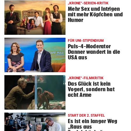
„KRONE“-SERIEN-KRITIK
Mehr Sex und Intrigen
mit mehr Köpfchen und
Humor
FÜR UNI-STIPENDIUM
Puls-4-Moderator
Danner wandert in die
USA aus
„KRONE“-FILMKRITIK
Das Glück ist kein
Vogerl, sondern hat
acht Arme
START DER 2. STAFFEL
Es ist ein langer Weg
„Raus aus