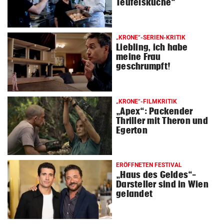
Teufelsküche“
„KRONE“-SERIEN-KRITIK
Liebling, ich habe
meine Frau
geschrumpft!
„KRONE“-FILMKRITIK
„Apex“: Packender
Thriller mit Theron und
Egerton
ERÖFFNETEN FESTIVAL
„Haus des Geldes“-
Darsteller sind in Wien
gelandet