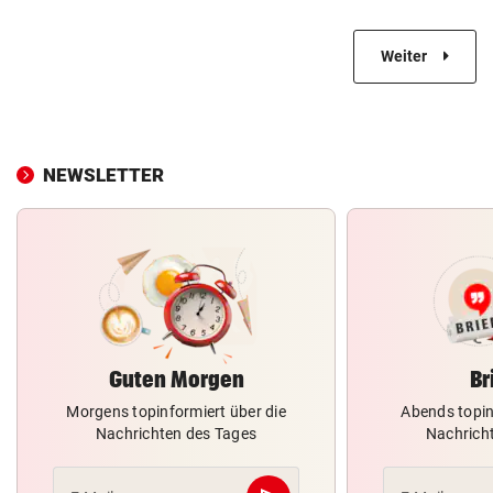
Weiter
NEWSLETTER
Guten Morgen
Br
Morgens topinformiert über die
Abends topin
Nachrichten des Tages
Nachrich