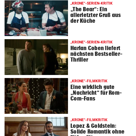
„KRONE“-SERIEN-KRITIK
„The Bear“: Ein
allerletzter Gruß aus
der Küche
„KRONE“-SERIEN-KRITIK
Harlan Coben liefert
nächsten Bestseller-
Thriller
„KRONE“-FILMKRITIK
Eine wirklich gute
„Nachricht“ für Rom-
Com-Fans
„KRONE“-FILMKRITIK
Lopez & Goldstein:
Solide Romantik ohne