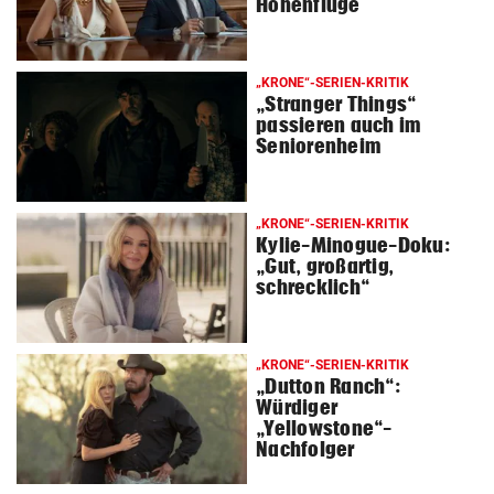
Höhenflüge
„KRONE“-SERIEN-KRITIK
„Stranger Things“
passieren auch im
Seniorenheim
„KRONE“-SERIEN-KRITIK
Kylie-Minogue-Doku:
„Gut, großartig,
schrecklich“
„KRONE“-SERIEN-KRITIK
„Dutton Ranch“:
Würdiger
„Yellowstone“-
Nachfolger