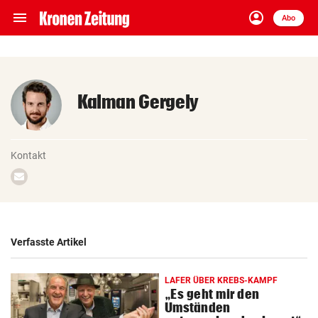
menu
account_circle
Navigation
Anmelden
Abo
close
Schließen
ein-/ausklappen
Abonnieren
Kalman Gergely
account_circle
arrow_right
Anmelden
pin_drop
arrow_right
Bundesland auswäh
Wien
Kontakt
Email
schreiben
bookmark
Merkliste
Suchbegriff
Verfasste Artikel
search
eingeben
LAFER ÜBER KREBS-KAMPF
„Es geht mir den
Umständen