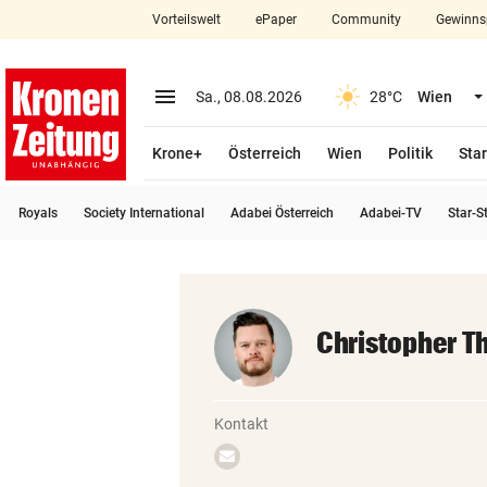
Vorteilswelt
ePaper
Community
Gewinns
close
Schließen
menu
Menü aufklappen
Sa., 08.08.2026
28°C
Wien
Abonnieren
Krone+
Österreich
Wien
Politik
Star
account_circle
arrow_right
Anmelden
Royals
Society International
Adabei Österreich
Adabei-TV
Star-S
pin_drop
arrow_right
Bundesland auswäh
Wien
bookmark
Merkliste
Christopher T
Suchbegriff
search
eingeben
Kontakt
Email
schreiben