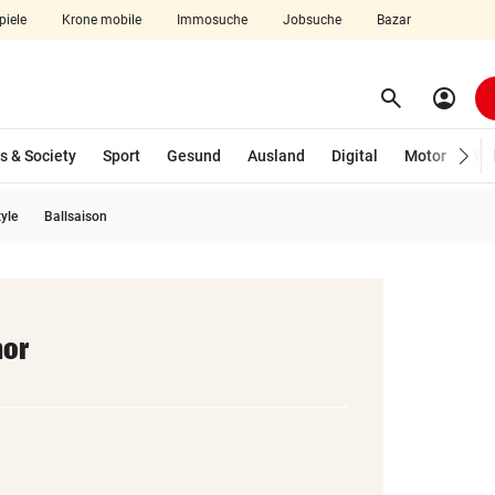
piele
Krone mobile
Immosuche
Jobsuche
Bazar
search
account_circle
Menü aufklappen
Suchen
s & Society
Sport
Gesund
Ausland
Digital
Motor
Wir
tyle
Ballsaison
len
hor